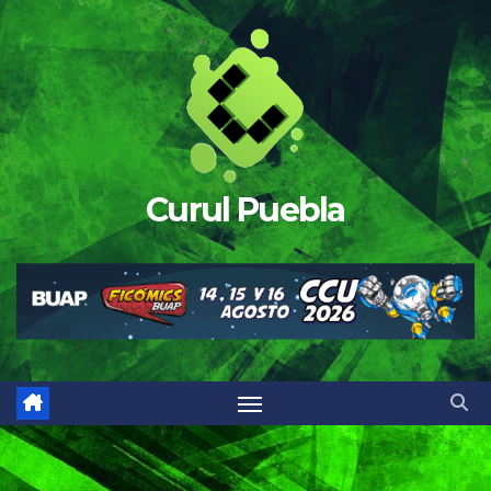
Saltar
al
contenido
Curul Puebla