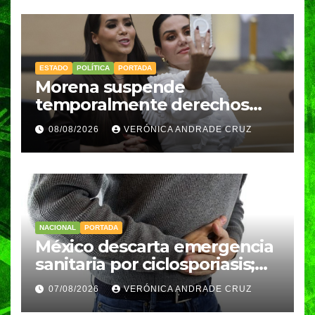
ESTADO
POLÍTICA
PORTADA
Morena suspende
temporalmente derechos
partidarios de Nayeli Salvatori
08/08/2026
VERÓNICA ANDRADE CRUZ
y Graciela Palomares
NACIONAL
PORTADA
México descarta emergencia
sanitaria por ciclosporiasis;
reportan 33 casos en dos
07/08/2026
VERÓNICA ANDRADE CRUZ
meses