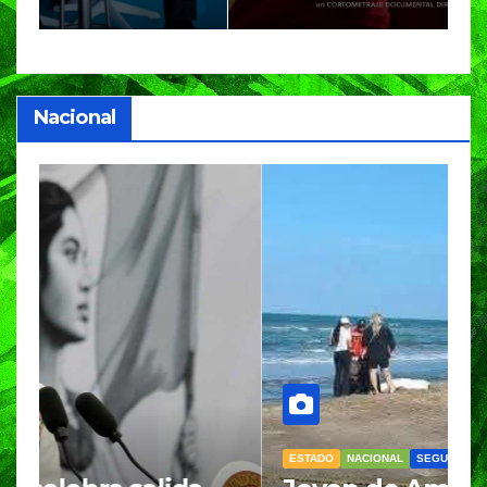
Nacional
ESTADO
NACIONAL
SEGURIDAD
N