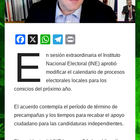
F
X
W
T
Pr
E
a
h
el
in
n sesión extraordinaria el Instituto
c
at
e
t
Nacional Electoral (INE) aprobó
e
s
gr
modificar el calendario de procesos
b
A
a
electorales locales para los
o
p
m
comicios del próximo año.
o
p
k
El acuerdo contempla el período de término de
precampañas y los tiempos para recabar el apoyo
ciudadano para las candidaturas independientes.