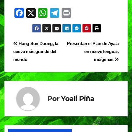
F
X
W
T
Pr
a
h
el
in
c
at
e
t
e
s
gr
Navegación
Hang Son Doong, la
Presentan el Plan de Ayala
b
A
a
cueva más grande del
en nueve lenguas
de
o
p
m
mundo
indígenas
entradas
o
p
k
Por
Yoali Piña