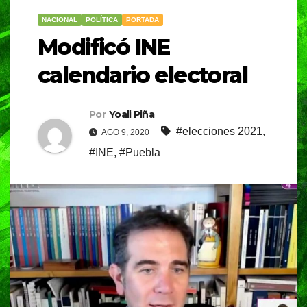
NACIONAL
POLÍTICA
PORTADA
Modificó INE
calendario electoral
Por
Yoali Piña
#elecciones 2021
,
AGO 9, 2020
#INE
,
#Puebla