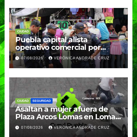
CIUDAD
Puebla capital alista
operativo comercial por
fiestas patrias y regreso a
07/08/2026
VERÓNICA ANDRADE CRUZ
clases
CIUDAD
SEGURIDAD
Asaltan a mujer afuera de
Plaza Arcos Lomas en Lomas
de Angelópolis; delincuentes
07/08/2026
VERÓNICA ANDRADE CRUZ
huyeron en auto