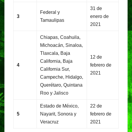
31 de
Federal y
3
enero de
Tamaulipas
2021
Chiapas, Coahuila,
Michoacán, Sinaloa,
Tlaxcala, Baja
12 de
California, Baja
4
febrero de
California Sur,
2021
Campeche, Hidalgo,
Querétaro, Quintana
Roo y Jalisco
Estado de México,
22 de
5
Nayarit, Sonora y
febrero de
Veracruz
2021