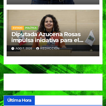
meses
ESTADO
POLÍTICA
Diputada Azucena Rosas
impulsa iniciativa para el
fortalecimiento del Registro
AGO 7, 2026
REDACCIÓN
Estatal de Opciones para
Educación Superior
Última Hora