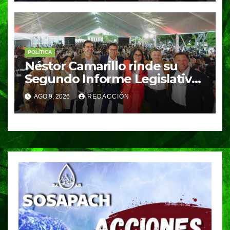
POLÍTICA
Néstor Camarillo rinde su
Segundo Informe Legislativo
y refrenda su compromiso
AGO 9, 2026
REDACCIÓN
con Puebla