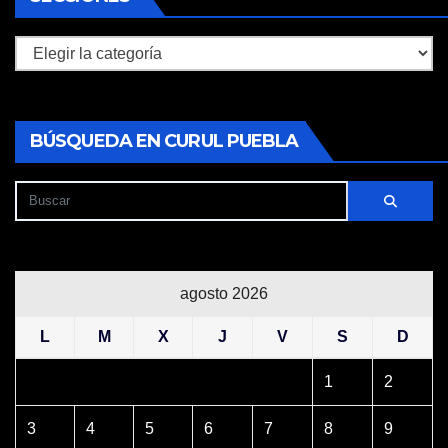
Secciones
BÚSQUEDA EN CURUL PUEBLA
agosto 2026
L
M
X
J
V
S
D
1
2
3
4
5
6
7
8
9