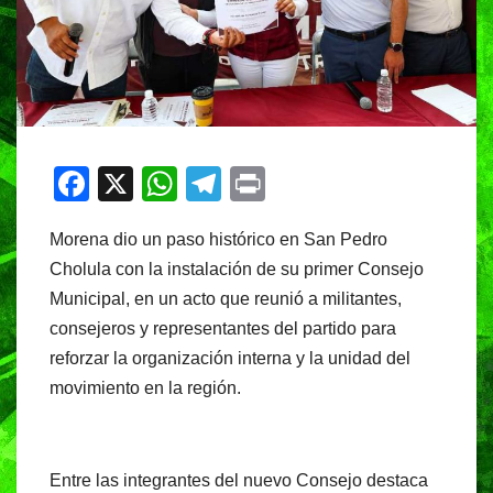
F
X
W
T
Pr
a
h
el
in
Morena dio un paso histórico en San Pedro
c
at
e
t
Cholula con la instalación de su primer Consejo
e
s
gr
Municipal, en un acto que reunió a militantes,
b
A
a
consejeros y representantes del partido para
o
p
m
reforzar la organización interna y la unidad del
o
p
movimiento en la región.
k
Entre las integrantes del nuevo Consejo destaca