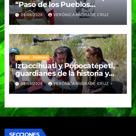
“Paso de los Pueblos
Indígenas” plantea
09/08/2026
VERÓNICA ANDRADE CRUZ
Sheinbaum
ESTADO
PORTADA
Iztaccíhuatl y Popocatépetl,
guardianes de la historia y
fuentes de vida para Puebla:
09/08/2026
VERÓNICA ANDRADE CRUZ
Armenta
SECCIONES