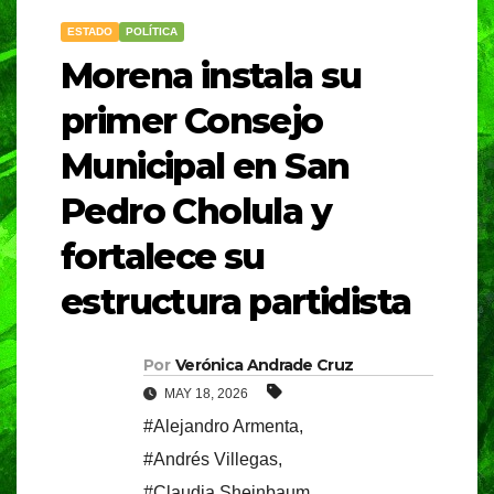
ESTADO
POLÍTICA
Morena instala su
primer Consejo
Municipal en San
Pedro Cholula y
fortalece su
estructura partidista
Por
Verónica Andrade Cruz
MAY 18, 2026
#Alejandro Armenta
,
#Andrés Villegas
,
#Claudia Sheinbaum
,