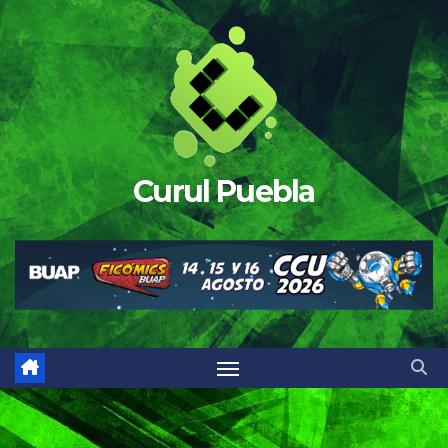
Saltar
al
contenido
Curul Puebla