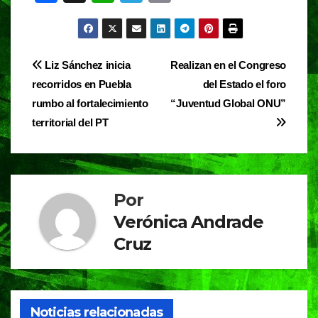
a
h
el
in
c
at
e
t
e
s
gr
Navegación
Liz Sánchez inicia
Realizan en el Congreso
b
A
a
recorridos en Puebla
del Estado el foro
de
o
p
m
rumbo al fortalecimiento
“Juventud Global ONU”
entradas
o
p
territorial del PT
k
Por
Verónica Andrade
Cruz
Noticias relacionadas