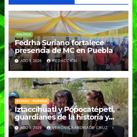
POLÍTICA
Fedrha Suriano fortalece
presencia de MC en Puebla
AGO 9, 2026
REDACCIÓN
ESTADO
PORTADA
Iztaccíhuatl y Popocatépetl,
guardianes de la historia y
fuentes de vida para Puebla:
AGO 9, 2026
VERÓNICA ANDRADE CRUZ
Armenta