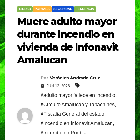
CIUDAD
PORTADA
SEGURIDAD
TENDENCIA
Muere adulto mayor
durante incendio en
vivienda de Infonavit
Amalucan
Por
Verónica Andrade Cruz
JUN 12, 2026
#adulto mayor fallece en incendio
,
#Circuito Amalucan y Tabachines
,
#Fiscalía General del estado
,
#incendio en Infonavit Amalucan
,
#incendio en Puebla
,