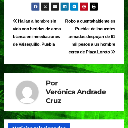
a
h
el
in
c
at
e
t
e
s
gr
Navegación
Hallan a hombre sin
Robo a cuentahabiente en
b
A
a
vida con heridas de arma
Puebla: delincuentes
de
o
p
m
blanca en inmediaciones
armados despojan de 81
entradas
o
p
de Valsequillo, Puebla
mil pesos a un hombre
cerca de Plaza Loreto
k
Por
Verónica Andrade
Cruz