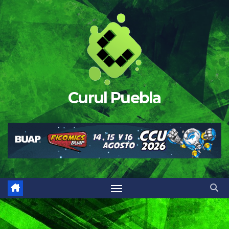
Saltar
al
contenido
Curul Puebla