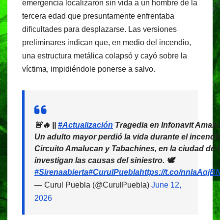
emergencia localizaron sin vida a un hombre de la
tercera edad que presuntamente enfrentaba
dificultades para desplazarse. Las versiones
preliminares indican que, en medio del incendio,
una estructura metálica colapsó y cayó sobre la
víctima, impidiéndole ponerse a salvo.
🚨🔥 ||
#Actualización
Tragedia en Infonavit Amal
Un adulto mayor perdió la vida durante el incendi
Circuito Amalucan y Tabachines, en la ciudad de 
investigan las causas del siniestro. 🕊️
#Sirenaabierta
#CurulPuebla
https://t.co/nnlaAqjB
— Curul Puebla (@CurulPuebla)
June 12,
2026