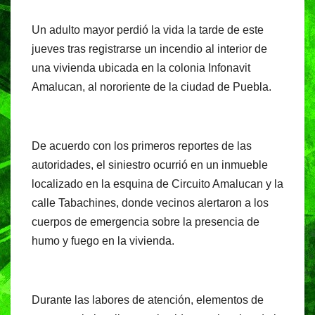
c
at
e
t
Un adulto mayor perdió la vida la tarde de este
e
s
gr
jueves tras registrarse un incendio al interior de
b
A
a
una vivienda ubicada en la colonia Infonavit
o
p
m
Amalucan, al nororiente de la ciudad de Puebla.
o
p
k
De acuerdo con los primeros reportes de las
autoridades, el siniestro ocurrió en un inmueble
localizado en la esquina de Circuito Amalucan y la
calle Tabachines, donde vecinos alertaron a los
cuerpos de emergencia sobre la presencia de
humo y fuego en la vivienda.
Durante las labores de atención, elementos de