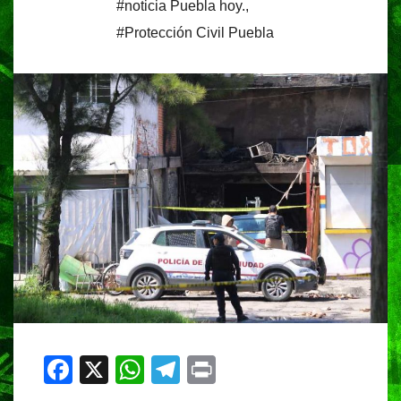
#noticia Puebla hoy.
,
#Protección Civil Puebla
F
X
W
T
Pr
a
h
el
in