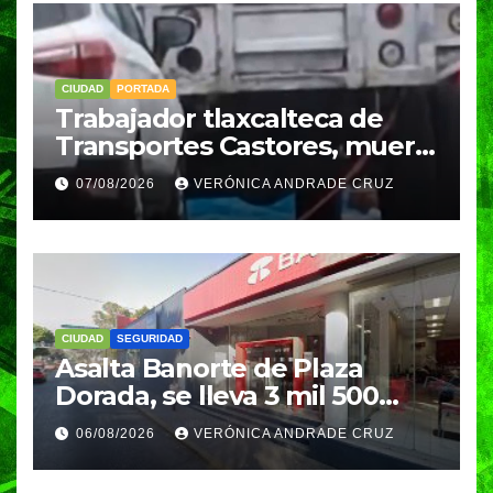
CIUDAD
PORTADA
Trabajador tlaxcalteca de
Transportes Castores, muere
aplastado por azulejos en
07/08/2026
VERÓNICA ANDRADE CRUZ
Puebla
CIUDAD
SEGURIDAD
Asalta Banorte de Plaza
Dorada, se lleva 3 mil 500
pesos
06/08/2026
VERÓNICA ANDRADE CRUZ