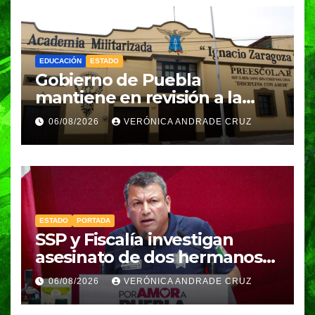
EDUCACIÓN
ESTADO
Gobierno de Puebla
mantiene en revisión a la
Academia Militarizada para
06/08/2026
VERÓNICA ANDRADE CRUZ
seguir operando: Armenta
ESTADO
PORTADA
SSP y Fiscalía investigan
asesinato de dos hermanos
en Huixcolotla; refuerzan
06/08/2026
VERÓNICA ANDRADE CRUZ
seguridad en la Central de
Abasto