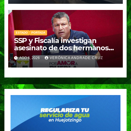
ESTADO
PORTADA
SSP y Fiscalía investigan
asesinato de dos hermanos
en Huixcolotla; refuerzan
AGO 6, 2026
VERÓNICA ANDRADE CRUZ
seguridad en la Central de
Abasto