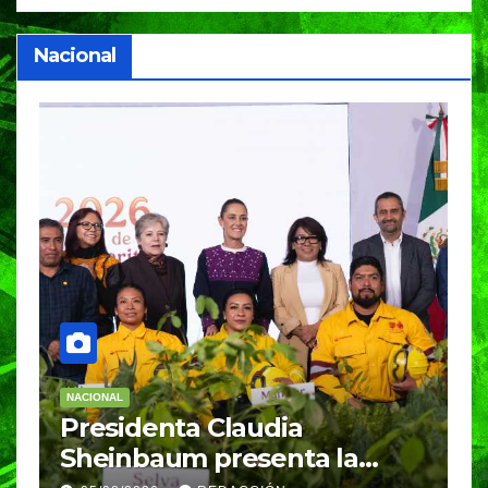
Nacional
NACIONAL
E
Desde Puebla, la Presidenta
S
Claudia Sheinbaum
c