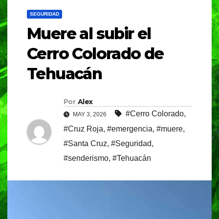
SEGURIDAD
Muere al subir el
Cerro Colorado de
Tehuacán
Por
Alex
#Cerro Colorado
,
MAY 3, 2026
#Cruz Roja
,
#emergencia
,
#muere
,
#Santa Cruz
,
#Seguridad
,
#senderismo
,
#Tehuacán