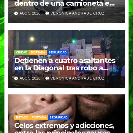
dentro de una camioneta en
Tenampulco; investigan
AGO 5, 2026
VERÓNICA ANDRADE CRUZ
homicidio
CIUDAD
PORTADA
SEGURIDAD
Detienen a cuatro asaltantes
en la Diagonal tras robo a
Coppel en el Centro de
AGO 5, 2026
VERÓNICA ANDRADE CRUZ
Puebla; recuperan celulares y
aseguran un arma
ESTADO
PORTADA
SEGURIDAD
Celos extremos y adicciones,
entre las principales causas