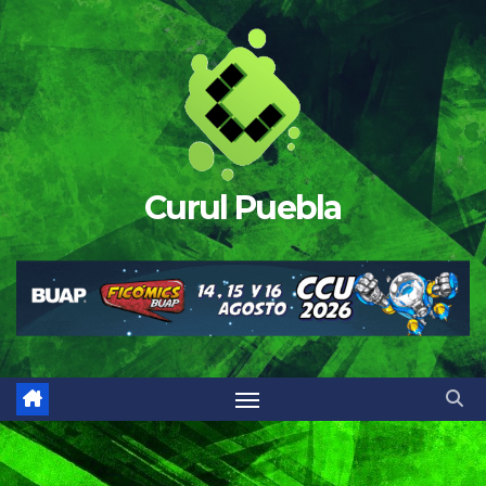
Saltar
al
contenido
Curul Puebla