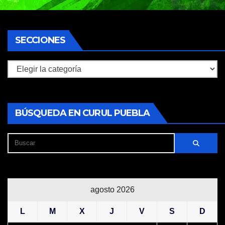
SECCIONES
Secciones
BÚSQUEDA EN CURUL PUEBLA
agosto 2026
L
M
X
J
V
S
D