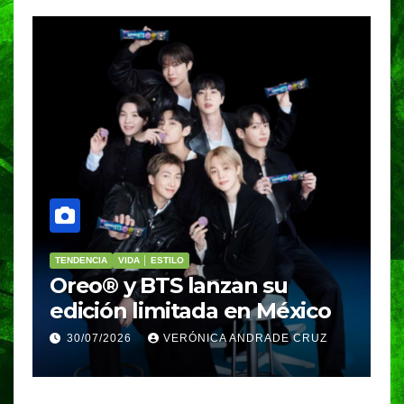
PORTADA
VIDA │ ESTILO
V
Nosotros Bailamos,
C
Nosotros Volamos llega al
p
GIFF
p
25/07/2026
VERÓNICA ANDRADE CRUZ