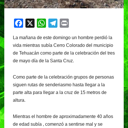
F
X
W
T
Pr
a
h
el
in
La mañana de este domingo un hombre perdió la
c
at
e
t
vida mientras subía Cerro Colorado del municipio
e
s
gr
de Tehuacán como parte de la celebración del tres
b
A
a
de mayo día de la Santa Cruz.
o
p
m
o
p
Como parte de la celebración grupos de personas
k
siguen rutas de senderiasmo hasta llegar a la
parte alta para llegar a la cruz de 15 metros de
altura.
Mientras el hombre de aproximadamente 40 años
de edad subía , comenzó a sentirse mal y se