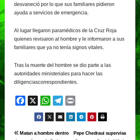
desvaneció por lo que sus familiares pidieron
ayuda a servicios de emergencia.
Al lugar llegaron paramédicos de la Cruz Roja
quienes revisaron al hombre y le informaron a sus
familiares que ya no tenía signos vitales.
Tras la muerte del hombre se dio parte a las
autoridades ministeriales para hacer las
diligenciascorrespondientes.
F
X
W
T
Pr
a
h
el
in
c
at
e
t
e
s
gr
Navegación
Matan a hombre dentro
Pepe Chedraui supervisa