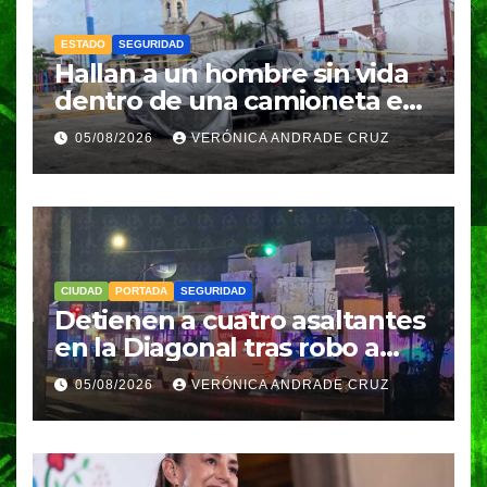
ESTADO
SEGURIDAD
Hallan a un hombre sin vida
dentro de una camioneta en
Tenampulco; investigan
05/08/2026
VERÓNICA ANDRADE CRUZ
homicidio
CIUDAD
PORTADA
SEGURIDAD
Detienen a cuatro asaltantes
en la Diagonal tras robo a
Coppel en el Centro de
05/08/2026
VERÓNICA ANDRADE CRUZ
Puebla; recuperan celulares
y aseguran un arma