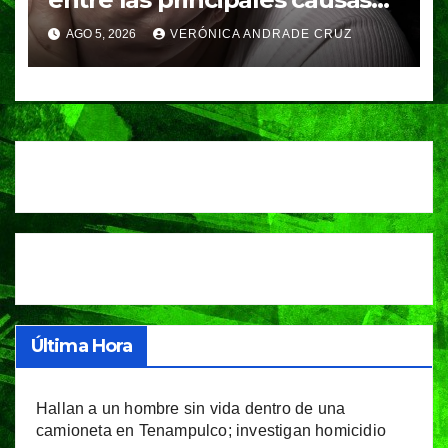
de feminicidio en Puebla:
AGO 5, 2026
VERÓNICA ANDRADE CRUZ
Fiscalía
Última Hora
Hallan a un hombre sin vida dentro de una
camioneta en Tenampulco; investigan homicidio