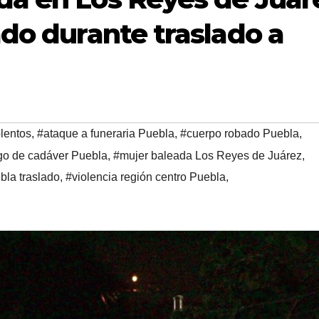
ado durante traslado a
lentos
,
#ataque a funeraria Puebla
,
#cuerpo robado Puebla
,
go de cadáver Puebla
,
#mujer baleada Los Reyes de Juárez
,
la traslado
,
#violencia región centro Puebla
,