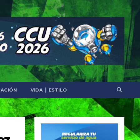
ACIÓN
VIDA │ ESTILO
ez