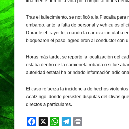
finalmente perdió la vida por complicaciones deriv
Tras el fallecimiento, se notificó a la Fiscalía para
embargo, ante la falta de personal y vehículos ofi
Durante el trayecto, cuando la carroza circulaba 
bloquearon el paso, agredieron al conductor con un
Horas más tarde, se reportó la localización del ca
estaba dentro de la camioneta robada o si fue aba
autoridad estatal ha brindado información adicional
El caso refuerza la incidencia de hechos violentos
Acatzingo, donde persisten disputas delictivas q
directos a particulares.
F
X
W
T
Pr