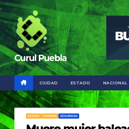
Saltar
al
contenido
Curul Puebla
CIUDAD
ESTADO
NACIONAL
ESTADO
PORTADA
SEGURIDAD
Muere mujer balea