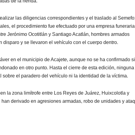
adas de la herida.
 realizar las diligencias correspondientes y el traslado al Semefo
ciales, el procedimiento fue efectuado por una empresa funeraria
PORTADA
TENDENCIA
VIDA │ ESTILO
TENDENCIA
VIDA 
entre Jerónimo Ocotitlán y Santiago Acatlán, hombres armados
Carmelitas
Oreo® 
 disparo y se llevaron el vehículo con el cuerpo dentro.
Café, el sabor
lanzan
dáver en el municipio de Acajete, aunque no se ha confirmado si
tradicional
edició
04/08/2026
VERÓNICA
30/07/2026
ndonado en otro punto. Hasta el cierre de esta edición, ninguna
que conquista
limita
ANDRADE CRUZ
ANDRADE CRU
 sobre el paradero del vehículo ni la identidad de la víctima.
a los visitantes
Méxic
 en la zona limítrofe entre Los Reyes de Juárez, Huixcolotla y
de Ixtapa-
ue han derivado en agresiones armadas, robo de unidades y ata
Zihuatanejo