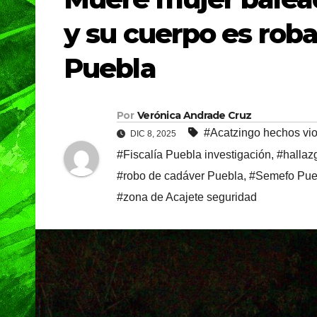
y su cuerpo es rob
Puebla
Por
Verónica Andrade Cruz
#Acatzingo hechos vio
DIC 8, 2025
#Fiscalía Puebla investigación
,
#hallaz
#robo de cadáver Puebla
,
#Semefo Pueb
#zona de Acajete seguridad