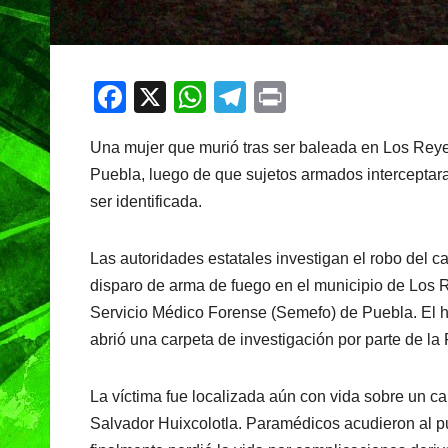
F
X
W
T
Pr
a
h
el
in
Una mujer que murió tras ser baleada en Los Reye
c
at
e
t
Puebla, luego de que sujetos armados interceptaran
e
s
gr
ser identificada.
b
A
a
o
p
m
Las autoridades estatales investigan el robo del ca
o
p
disparo de arma de fuego en el municipio de Los R
k
Servicio Médico Forense (Semefo) de Puebla. El he
abrió una carpeta de investigación por parte de la
La víctima fue localizada aún con vida sobre un c
Salvador Huixcolotla. Paramédicos acudieron al pun