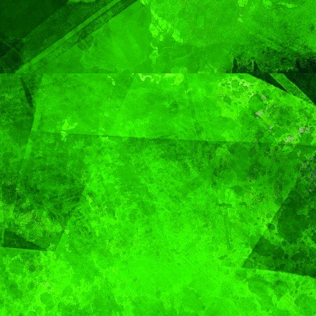
en Puebla
Gobier
Capital
Pepe
Chedra
MUNDO
Sacerdote de
MUNDO
PORTADA
Aún n
Puebla se