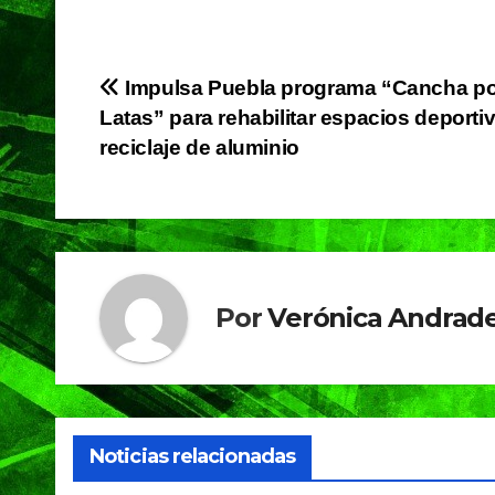
a
h
el
in
c
at
e
t
e
s
gr
Navegación
Impulsa Puebla programa “Cancha po
b
A
a
Latas” para rehabilitar espacios deporti
de
o
p
m
reciclaje de aluminio
o
p
entradas
k
Por
Verónica Andrade
Noticias relacionadas