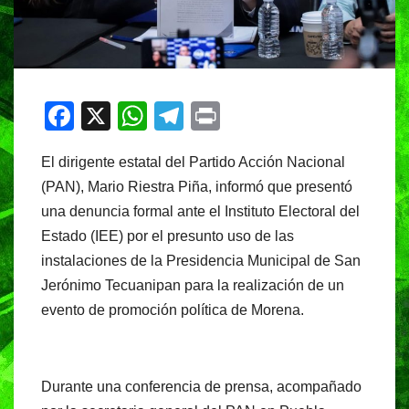
F
X
W
T
Pr
a
h
el
in
El dirigente estatal del Partido Acción Nacional
c
at
e
t
(PAN), Mario Riestra Piña, informó que presentó
e
s
gr
una denuncia formal ante el Instituto Electoral del
b
A
a
Estado (IEE) por el presunto uso de las
o
p
m
instalaciones de la Presidencia Municipal de San
o
p
Jerónimo Tecuanipan para la realización de un
evento de promoción política de Morena.
k
Durante una conferencia de prensa, acompañado