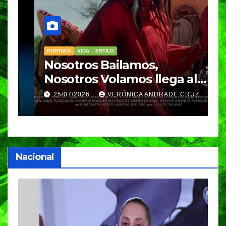
PORTADA
VIDA │ ESTILO
V
Nosotros Bailamos,
C
Nosotros Volamos llega al
p
GIFF
p
25/07/2026
VERÓNICA ANDRADE CRUZ
Nacional