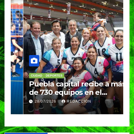
CIUDAD
DEPORTES
D
Puebla capital recibe a más
B
de 730 equipos en el
m
Festival Máster de Voleibol
N
28/07/2026
REDACCIÓN
c
i