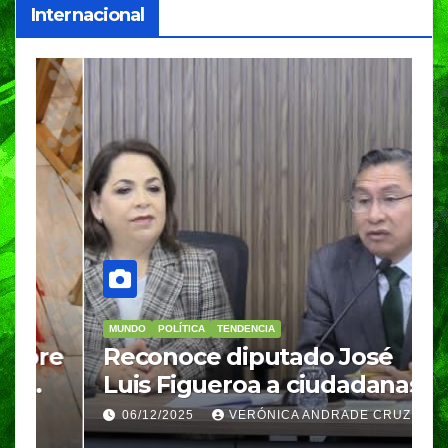
Internacional
MUNDO
POLÍTICA
TENDENCIA
M
re
Reconoce diputado José
I
Luis Figueroa a ciudadanas y
r
ciudadanos que
d
06/12/2025
VERÓNICA ANDRADE CRUZ
contribuyeron a generar y
d