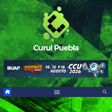
Saltar
al
contenido
Curul Puebla