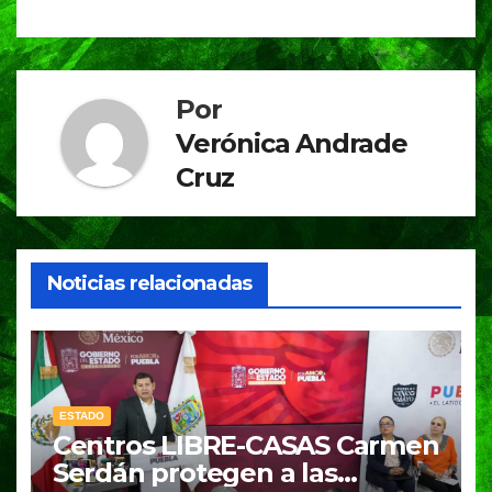
k
Por
Verónica Andrade
Cruz
Noticias relacionadas
ESTADO
Centros LIBRE-CASAS Carmen
Serdán protegen a las