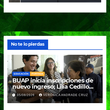
enriquecer iniciativas
No te lo pierdas
EDUCACIÓN
PORTADA
BUAP inicia inscripciones de
nuevo ingreso; Lilia Cedillo
supervisa el proceso para
05/08/2026
VERÓNICA ANDRADE CRUZ
más de 23 mil estudiantes