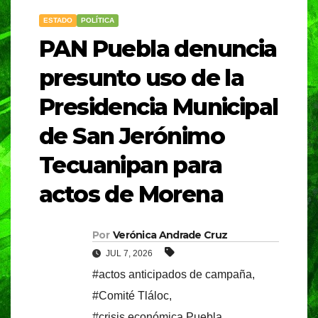
ESTADO
POLÍTICA
PAN Puebla denuncia
presunto uso de la
Presidencia Municipal
de San Jerónimo
Tecuanipan para
actos de Morena
Por
Verónica Andrade Cruz
JUL 7, 2026
#actos anticipados de campaña
,
#Comité Tláloc
,
#crisis económica Puebla
,