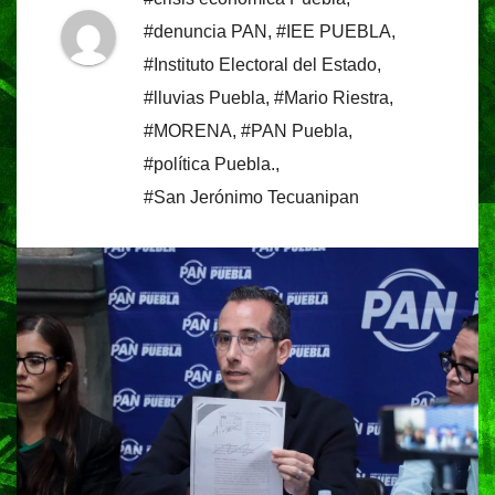
#denuncia PAN
,
#IEE PUEBLA
,
#Instituto Electoral del Estado
,
#lluvias Puebla
,
#Mario Riestra
,
#MORENA
,
#PAN Puebla
,
#política Puebla.
,
#San Jerónimo Tecuanipan