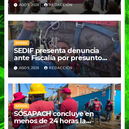
mujeres con atención
AGO 5, 2026
REDACCIÓN
inmediata y disminuyen
feminicidios
ESTADO
SEDIF presenta denuncia
ante Fiscalía por presunto
caso de maltrato animal
AGO 5, 2026
REDACCIÓN
ESTADO
SOSAPACH concluye en
menos de 24 horas la
reparación de una fuga en la