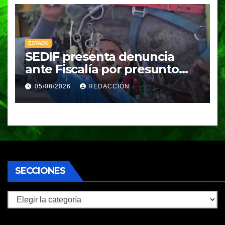
temporada de lluvias
ESTADO
SEDIF presenta denuncia
ante Fiscalía por presunto
caso de maltrato animal
05/08/2026
REDACCIÓN
SECCIONES
Secciones