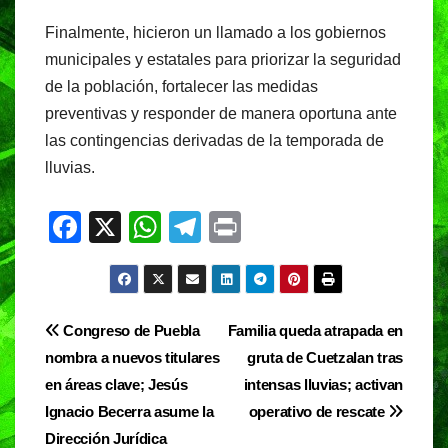
Finalmente, hicieron un llamado a los gobiernos
municipales y estatales para priorizar la seguridad
de la población, fortalecer las medidas
preventivas y responder de manera oportuna ante
las contingencias derivadas de la temporada de
lluvias.
F
X
W
T
Pr
a
h
el
in
c
at
e
t
e
s
gr
Navegación
Congreso de Puebla
Familia queda atrapada en
b
A
a
nombra a nuevos titulares
gruta de Cuetzalan tras
de
o
p
m
en áreas clave; Jesús
intensas lluvias; activan
entradas
o
p
Ignacio Becerra asume la
operativo de rescate
Dirección Jurídica