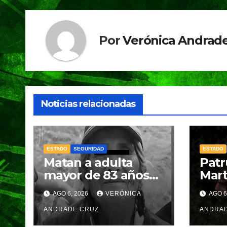
k
Por
Verónica Andrade
Noticias relacionadas
ESTADO
SEGURIDAD
ESTADO
Matan a adulta
Patr
mayor de 83 años
Mart
durante asalto en
cae 
AGO 6, 2026
VERÓNICA
AGO 6
Amozoc
deja
ANDRADE CRUZ
lesi
ANDRA