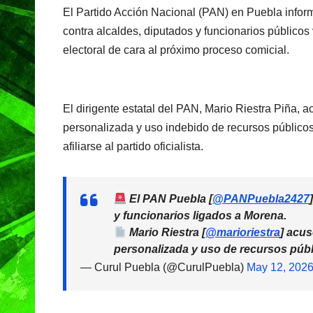
c
at
e
t
El Partido Acción Nacional (PAN) en Puebla infor
e
s
gr
contra alcaldes, diputados y funcionarios públicos
b
A
a
electoral de cara al próximo proceso comicial.
o
p
m
o
p
k
El dirigente estatal del PAN, Mario Riestra Piña,
personalizada y uso indebido de recursos público
afiliarse al partido oficialista.
El PAN Puebla [
@PANPuebla2427
y funcionarios ligados a Morena.
Mario Riestra [
@marioriestra
] acu
personalizada y uso de recursos pú
— Curul Puebla (@CurulPuebla)
May 12, 202