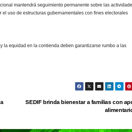
Nacional mantendrá seguimiento permanente sobre las actividad
no hay fecha
seguri
r el uso de estructuras gubernamentales con fines electorales
definida
Micho
d y la equidad en la contienda deben garantizarse rumbo a las
CIUDAD
DEPORTES
CIUDAD
DEPORT
Concluye
Puebla
la
SEDIF brinda bienestar a familias con a
Festival
sigue 
alimentar
Máster de
la pasi
02/08/2026
29/07/2026
REDACCIÓN
REDACCIÓN