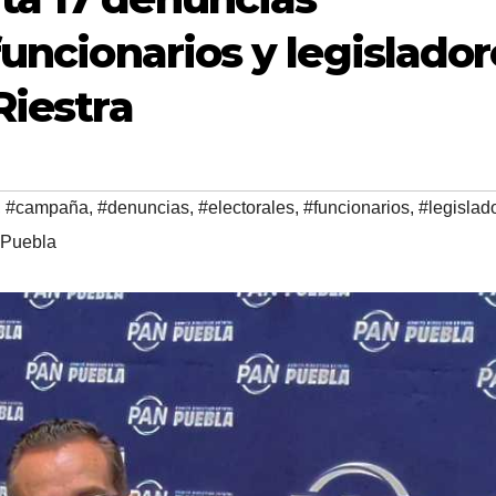
funcionarios y legislador
Riestra
,
#campaña
,
#denuncias
,
#electorales
,
#funcionarios
,
#legislad
Puebla