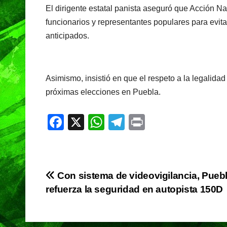
El dirigente estatal panista aseguró que Acción 
funcionarios y representantes populares para evita
anticipados.
Asimismo, insistió en que el respeto a la legalida
próximas elecciones en Puebla.
F
X
W
T
Pr
a
h
el
in
c
at
e
t
e
s
gr
Navegación
Con sistema de videovigilancia, Pueb
b
A
a
refuerza la seguridad en autopista 150D
de
o
p
m
o
p
entradas