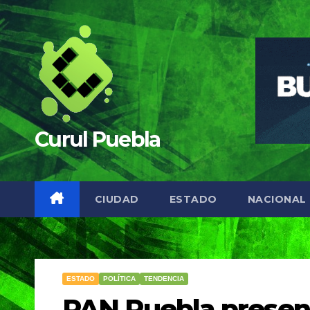
Saltar
al
contenido
Curul Puebla
CIUDAD
ESTADO
NACIONAL
ESTADO
POLÍTICA
TENDENCIA
PAN Puebla presen