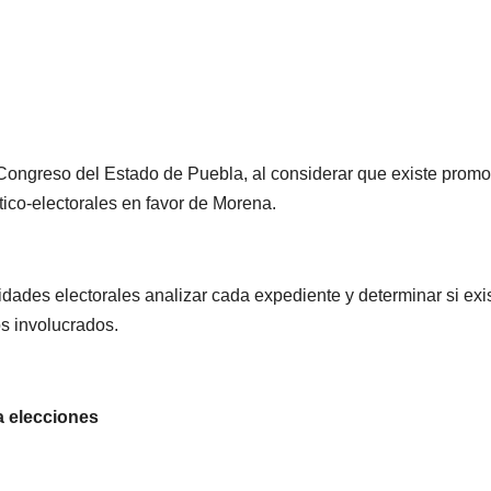
Congreso del Estado de Puebla, al considerar que existe prom
ítico-electorales en favor de Morena.
NACIONAL
NACIONAL
Sheinbaum
Gobie
idades electorales analizar cada expediente y determinar si exi
mantiene
federa
s involucrados.
invitación al
destra
06/08/2026
06/08/2026
papa León XIV
export
REDACCIÓN
REDACCIÓN
a elecciones
para visitar
de agu
México; aún
reforza