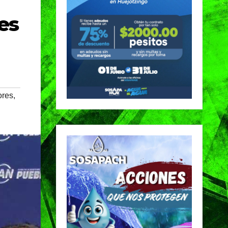
es
ores
,