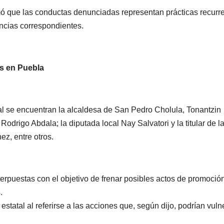
rmó que las conductas denunciadas representan prácticas recurr
ancias correspondientes.
PORTADA
TENDENCIA
VIDA │ ESTILO
TENDENCIA
VIDA 
os en Puebla
Carmelitas
Oreo® 
Café, el sabor
lanzan
al se encuentran la alcaldesa de San Pedro Cholula, Tonantzin
tradicional
edició
04/08/2026
VERÓNICA
30/07/2026
odrigo Abdala; la diputada local Nay Salvatori y la titular de l
que conquista
limita
ANDRADE CRUZ
ANDRADE CRU
ez, entre otros.
a los visitantes
Méxic
de Ixtapa-
erpuestas con el objetivo de frenar posibles actos de promoció
Zihuatanejo
.
estatal al referirse a las acciones que, según dijo, podrían vuln