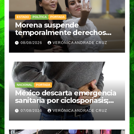
ESTADO
POLÍTICA
PORTADA
Morena suspende
temporalmente derechos
partidarios de Nayeli Salvatori
08/08/2026
VERÓNICA ANDRADE CRUZ
y Graciela Palomares
NACIONAL
PORTADA
México descarta emergencia
sanitaria por ciclosporiasis;
reportan 33 casos en dos
07/08/2026
VERÓNICA ANDRADE CRUZ
meses