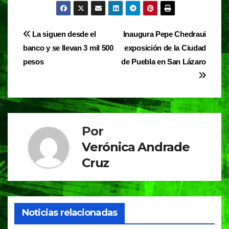
c
at
e
t
e
s
gr
Navegación
La siguen desde el
Inaugura Pepe Chedraui
b
A
a
banco y se llevan 3 mil 500
exposición de la Ciudad
de
o
p
m
pesos
de Puebla en San Lázaro
entradas
o
p
k
Por
Verónica Andrade
Cruz
Noticias relacionadas