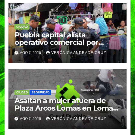
CIUDAD
Puebla capital alista
operativo comercial por
fiestas patrias y regreso a
AGO 7, 2026
VERÓNICA ANDRADE CRUZ
clases
CIUDAD
SEGURIDAD
Asaltan a mujer afuera de
Plaza Arcos Lomas en Lomas
de Angelópolis; delincuentes
AGO 7, 2026
VERÓNICA ANDRADE CRUZ
huyeron en auto