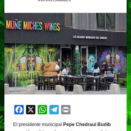
F
X
W
T
Pr
a
h
el
in
El presidente municipal
Pepe Chedraui Budib
c
at
e
t