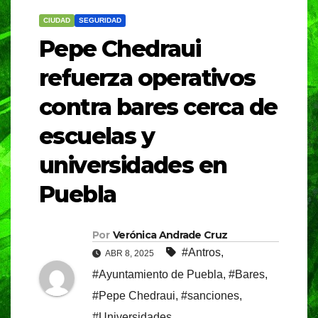
CIUDAD
SEGURIDAD
Pepe Chedraui
refuerza operativos
contra bares cerca de
escuelas y
universidades en
Puebla
Por
Verónica Andrade Cruz
#Antros
,
ABR 8, 2025
#Ayuntamiento de Puebla
,
#Bares
,
#Pepe Chedraui
,
#sanciones
,
#Universidades