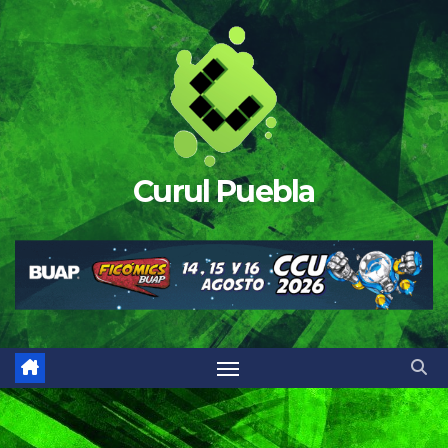
Saltar
al
contenido
Curul Puebla