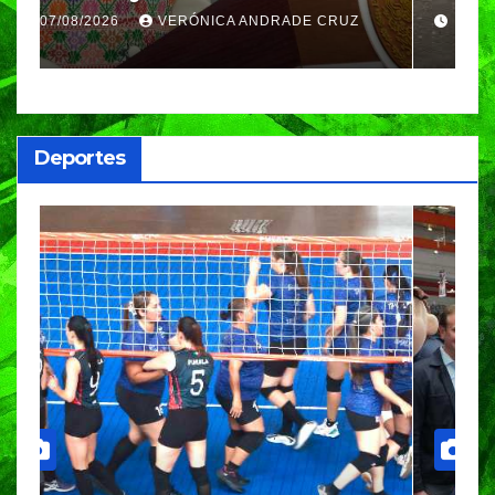
Azul, en Cazones, Veracruz
p
07/08/2026
VERÓNICA ANDRADE CRUZ
h
Deportes