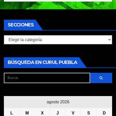
SECCIONES
Secciones
BÚSQUEDA EN CURUL PUEBLA
agosto 2026
L
M
X
J
V
S
D