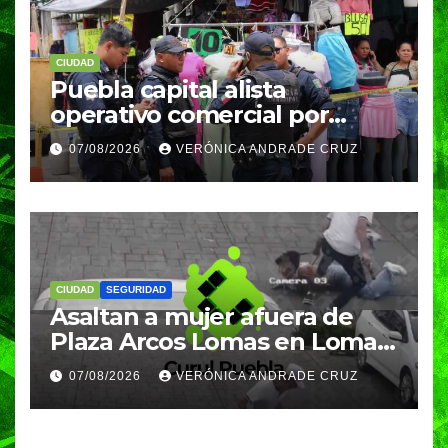
CIUDAD
Puebla capital alista
operativo comercial por
fiestas patrias y regreso a
07/08/2026
VERÓNICA ANDRADE CRUZ
clases
CIUDAD
SEGURIDAD
Asaltan a mujer afuera de
Plaza Arcos Lomas en Lomas
de Angelópolis; delincuentes
07/08/2026
VERÓNICA ANDRADE CRUZ
huyeron en auto