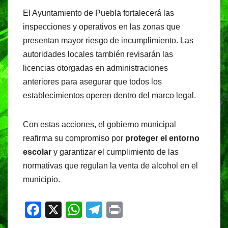
El Ayuntamiento de Puebla fortalecerá las
inspecciones y operativos en las zonas que
presentan mayor riesgo de incumplimiento. Las
autoridades locales también revisarán las
licencias otorgadas en administraciones
anteriores para asegurar que todos los
establecimientos operen dentro del marco legal.
Con estas acciones, el gobierno municipal
reafirma su compromiso por
proteger el entorno
escolar
y garantizar el cumplimiento de las
normativas que regulan la venta de alcohol en el
municipio.
F
X
W
T
Pr
a
h
el
in