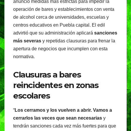
anunció medidas más estrictas para impedir la
e
s
gr
operación de bares y establecimientos con venta
b
A
a
de alcohol cerca de universidades, escuelas y
o
p
m
centros educativos en Puebla capital. El edil
o
p
advirtió que su administración aplicará
sanciones
más severas
y repetidas clausuras para frenar la
k
apertura de negocios que incumplen con esta
normativa.
Clausuras a bares
reincidentes en zonas
escolares
“
Los cerramos y los vuelven a abrir. Vamos a
cerrarlos las veces que sean necesarias
y
tendrán sanciones cada vez más fuertes para que