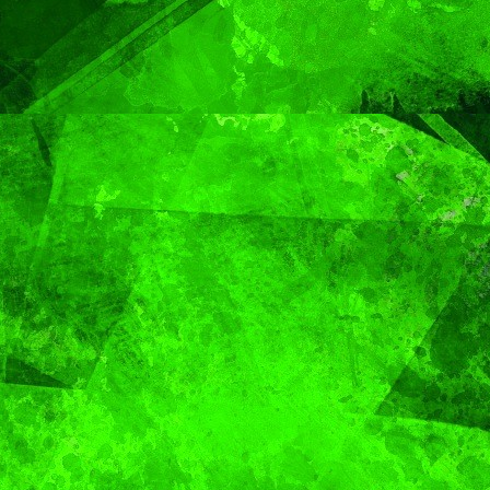
Capital
Pepe
Chedra
MUNDO
Sacerdote de
MUNDO
PORTADA
Aún n
Puebla se
identif