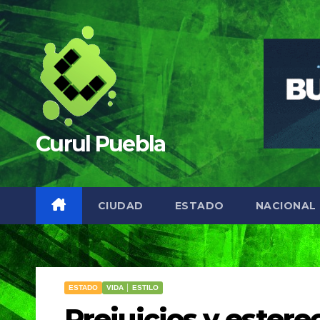
Saltar
al
contenido
Curul Puebla
CIUDAD
ESTADO
NACIONAL
ESTADO
VIDA │ ESTILO
Prejuicios y ester