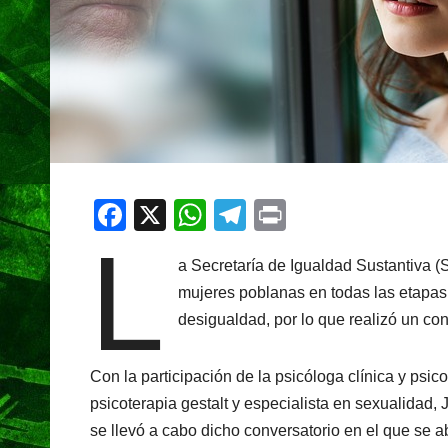
F
X
W
T
Pr
L
a
h
el
in
a Secretaría de Igualdad Sustantiva (
c
at
e
t
mujeres poblanas en todas las etapas 
e
s
gr
desigualdad, por lo que realizó un con
b
A
a
o
p
m
Con la participación de la psicóloga clínica y psi
o
p
psicoterapia gestalt y especialista en sexualidad,
k
se llevó a cabo dicho conversatorio en el que se 