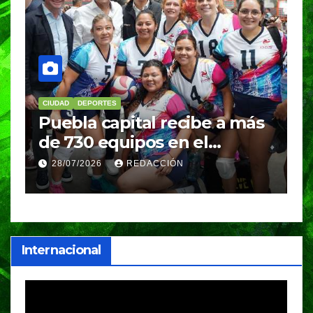
CIUDAD
DEPORTES
D
Puebla capital recibe a más
B
de 730 equipos en el
m
Festival Máster de Voleibol
N
28/07/2026
REDACCIÓN
c
i
Internacional