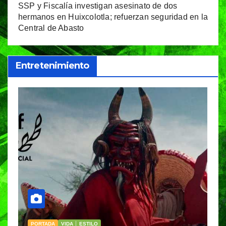
SSP y Fiscalía investigan asesinato de dos
hermanos en Huixcolotla; refuerzan seguridad en la
Central de Abasto
Entretenimiento
PORTADA
VIDA │ ESTILO
V