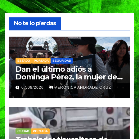
No te lo pierdas
ESTADO
PORTADA
SEGURIDAD
Dan el último adiós a
Dominga Pérez, la mujer de
83 años asesinada durante
07/08/2026
VERÓNICA ANDRADE CRUZ
un asalto en Amozoc
CIUDAD
PORTADA