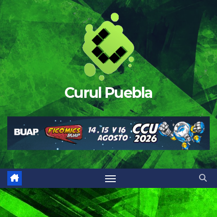
Saltar
al
contenido
Curul Puebla