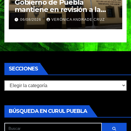
Gobierno de Puebla
mantiene en revisión a la
Academia Militarizada para
06/08/2026
VERÓNICA ANDRADE CRUZ
seguir operando: Armenta
SECCIONES
Secciones
BÚSQUEDA EN CURUL PUEBLA