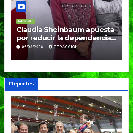
NACIONAL
N
Claudia Sheinbaum apuesta
S
por reducir la dependencia
i
del gas importado; fracking
M
06/08/2026
REDACCIÓN
sigue bajo evaluación
g
Deportes