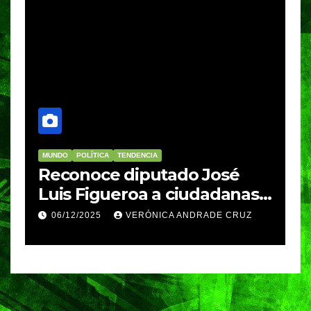
MUNDO
POLÍTICA
TENDENCIA
M
re
Reconoce diputado José
I
Luis Figueroa a ciudadanas y
r
ciudadanos que
d
06/12/2025
VERÓNICA ANDRADE CRUZ
contribuyeron a generar y
d
enriquecer iniciativas