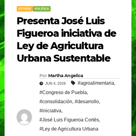
ESTADO
POLÍTICA
Presenta José Luis
Figueroa iniciativa de
Ley de Agricultura
Urbana Sustentable
Por
Martha Angelica
#agroalimentaria
,
JUN 4, 2026
#Congreso de Puebla
,
#consolidación
,
#desarrollo
,
#iniciativa
,
#José Luis Figueroa Cortés
,
#Ley de Agricultura Urbana