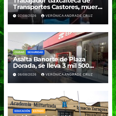
Trabajador tlaxcalteca de
Transportes Castores, muere
aplastado por azulejos en
07/08/2026
VERÓNICA ANDRADE CRUZ
Puebla
CIUDAD
SEGURIDAD
Asalta Banorte de Plaza
Dorada, se lleva 3 mil 500
pesos
06/08/2026
VERÓNICA ANDRADE CRUZ
EDUCACIÓN
ESTADO