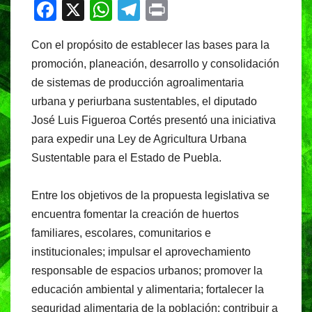
F
X
W
T
Pr
a
h
el
in
Con el propósito de establecer las bases para la
c
at
e
t
promoción, planeación, desarrollo y consolidación
e
s
gr
de sistemas de producción agroalimentaria
b
A
a
urbana y periurbana sustentables, el diputado
o
p
m
José Luis Figueroa Cortés presentó una iniciativa
o
p
para expedir una Ley de Agricultura Urbana
Sustentable para el Estado de Puebla.
k
Entre los objetivos de la propuesta legislativa se
encuentra fomentar la creación de huertos
familiares, escolares, comunitarios e
institucionales; impulsar el aprovechamiento
responsable de espacios urbanos; promover la
educación ambiental y alimentaria; fortalecer la
seguridad alimentaria de la población; contribuir a