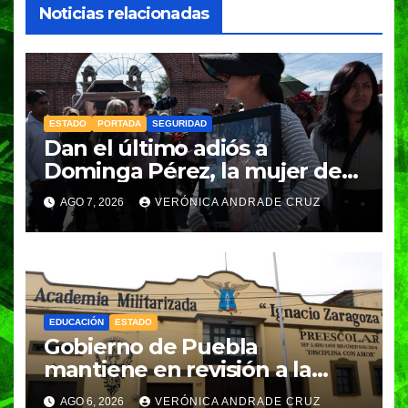
Noticias relacionadas
ESTADO
PORTADA
SEGURIDAD
Dan el último adiós a
Dominga Pérez, la mujer de
83 años asesinada durante un
AGO 7, 2026
VERÓNICA ANDRADE CRUZ
asalto en Amozoc
EDUCACIÓN
ESTADO
Gobierno de Puebla
mantiene en revisión a la
Academia Militarizada para
AGO 6, 2026
VERÓNICA ANDRADE CRUZ