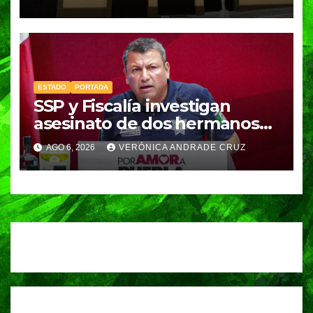
seguir operando: Armenta
ESTADO
PORTADA
SSP y Fiscalía investigan
asesinato de dos hermanos
en Huixcolotla; refuerzan
AGO 6, 2026
VERÓNICA ANDRADE CRUZ
seguridad en la Central de
Abasto