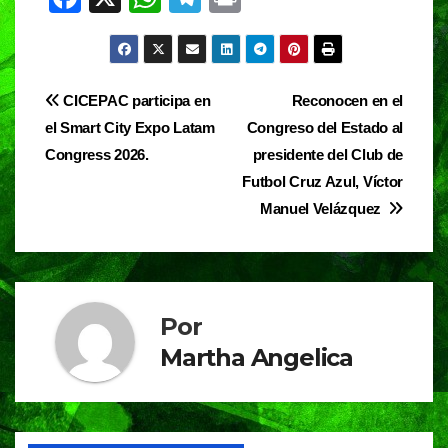
a
h
el
in
c
at
e
t
e
s
gr
Navegación
CICEPAC participa en
Reconocen en el
b
A
a
el Smart City Expo Latam
Congreso del Estado al
de
o
p
m
Congress 2026.
presidente del Club de
entradas
o
p
Futbol Cruz Azul, Víctor
Manuel Velázquez
k
Por
Martha Angelica