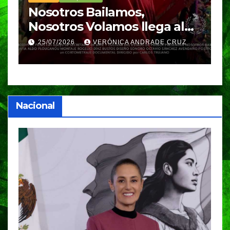
Nosotros Bailamos,
C
Nosotros Volamos llega al
p
GIFF
p
25/07/2026
VERÓNICA ANDRADE CRUZ
Nacional