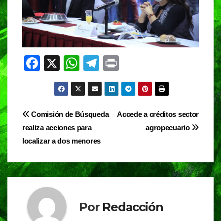
F
X
W
T
Pr
a
h
el
in
c
at
e
t
e
s
gr
Navegación
Comisión de Búsqueda
Accede a créditos sector
b
A
a
realiza acciones para
agropecuario
de
o
p
m
localizar a dos menores
entradas
o
p
k
Por
Redacción