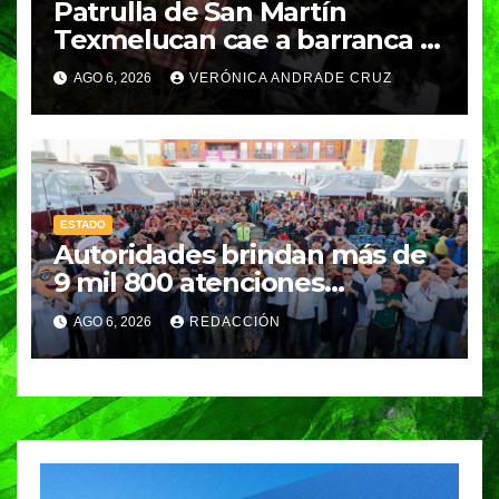
Patrulla de San Martín
Texmelucan cae a barranca y
deja dos policías lesionados
AGO 6, 2026
VERÓNICA ANDRADE CRUZ
ESTADO
Autoridades brindan más de
9 mil 800 atenciones
ciudadanas en Esperanza
AGO 6, 2026
REDACCIÓN