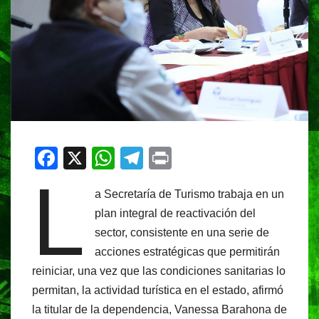
F
X
W
T
Pr
L
a
h
el
in
a Secretaría de Turismo trabaja en un
c
at
e
t
plan integral de reactivación del
e
s
gr
sector, consistente en una serie de
b
A
a
acciones estratégicas que permitirán
o
p
m
reiniciar, una vez que las condiciones sanitarias lo
o
p
permitan, la actividad turística en el estado, afirmó
la titular de la dependencia, Vanessa Barahona de
k