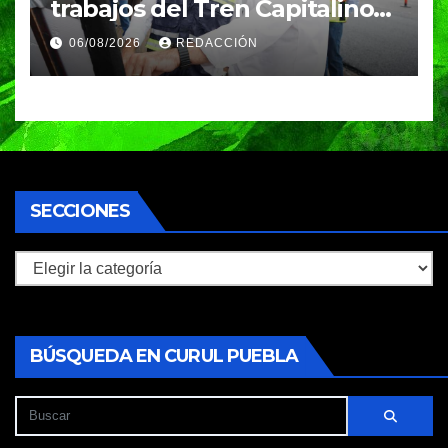
trabajos del Tren Capitalino
de Pavimentación en bulevar
06/08/2026
REDACCIÓN
Héroes del 5 de Mayo
SECCIONES
Secciones
BÚSQUEDA EN CURUL PUEBLA