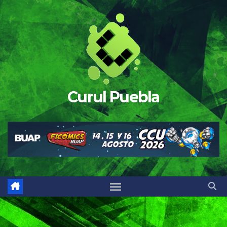
Saltar
al
contenido
Curul Puebla