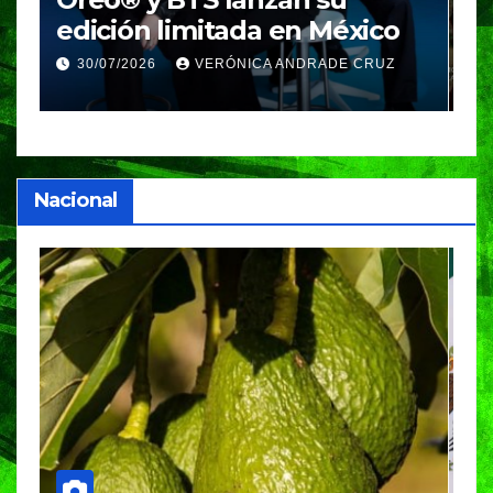
Nosotros Volamos llega al
p
GIFF
p
25/07/2026
VERÓNICA ANDRADE CRUZ
Nacional