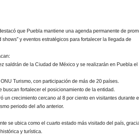
en Puebla
Gobier
Capital
Pepe
Chedra
ia destacó que Puebla mantiene una agenda permanente de pro
d shows” y eventos estratégicos para fortalecer la llegada de
acan:
z saldrán de la Ciudad de México y se realizarán en Puebla el
n ONU Turismo, con participación de más de 20 países.
 buscan fortalecer el posicionamiento de la entidad.
ó un crecimiento cercano al 8 por ciento en visitantes durante e
smo periodo del año anterior.
MUNDO
Sacerdote de
e se ubica como el cuarto estado más visitado del país, gracia
MUNDO
PORTADA
Aún n
istórica y turística.
Puebla se