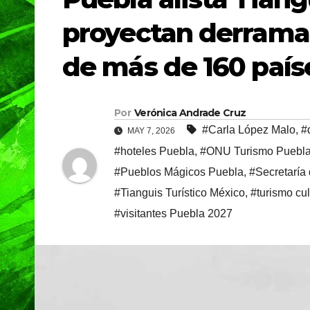
proyectan derrama 
de más de 160 país
Por
Verónica Andrade Cruz
#Carla López Malo
,
#
MAY 7, 2026
#hoteles Puebla
,
#ONU Turismo Puebl
#Pueblos Mágicos Puebla
,
#Secretaría
#Tianguis Turístico México
,
#turismo cul
#visitantes Puebla 2027