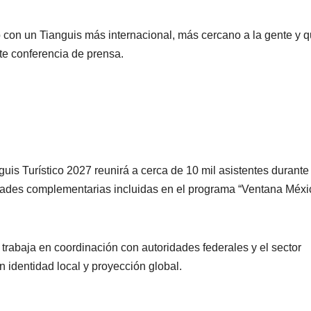
con un Tianguis más internacional, más cercano a la gente y 
nte conferencia de prensa.
NACIONAL
PORTADA
NACIONAL
Sheinbaum
Gobie
uis Turístico 2027 reunirá a cerca de 10 mil asistentes durante
mantiene
federa
idades complementarias incluidas en el programa “Ventana Méxi
invitación al
destra
06/08/2026
06/08/2026
papa León XIV
export
REDACCIÓN
REDACCIÓN
l trabaja en coordinación con autoridades federales y el sector
para visitar
de agu
n identidad local y proyección global.
México; aún
reforza