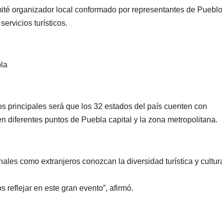
no hay fecha
seguri
mité organizador local conformado por representantes de Puebl
definida
Micho
rvicios turísticos.
bla
s principales será que los 32 estados del país cuenten con
en diferentes puntos de Puebla capital y la zona metropolitana.
CIUDAD
DEPORTES
CIUDAD
DEPORT
Concluye
Puebla
onales como extranjeros conozcan la diversidad turística y cultur
Festival
sigue 
Máster de
la pasi
 reflejar en este gran evento”, afirmó.
02/08/2026
29/07/2026
Voleibol 2026
voleibo
REDACCIÓN
REDACCIÓN