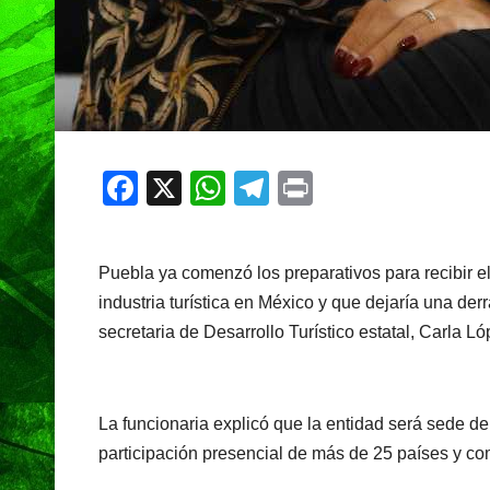
F
X
W
T
Pr
a
h
el
in
c
at
e
t
Puebla ya comenzó los preparativos para recibir e
e
s
gr
industria turística en México y que dejaría una de
b
A
a
secretaria de Desarrollo Turístico estatal, Carla L
o
p
m
o
p
k
La funcionaria explicó que la entidad será sede de
participación presencial de más de 25 países y co