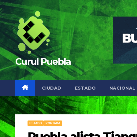
Saltar
al
contenido
Curul Puebla
CIUDAD
ESTADO
NACIONAL
ESTADO
PORTADA
Puebla alista Tiang