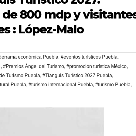
de 800 mdp y visitante
es : López-Malo
derrama económica Puebla
,
#eventos turísticos Puebla
,
a
,
#Premios Ángel del Turismo
,
#promoción turística México
,
 de Turismo Puebla
,
#Tianguis Turístico 2027 Puebla
,
tural Puebla
,
#turismo internacional Puebla
,
#turismo Puebla
,