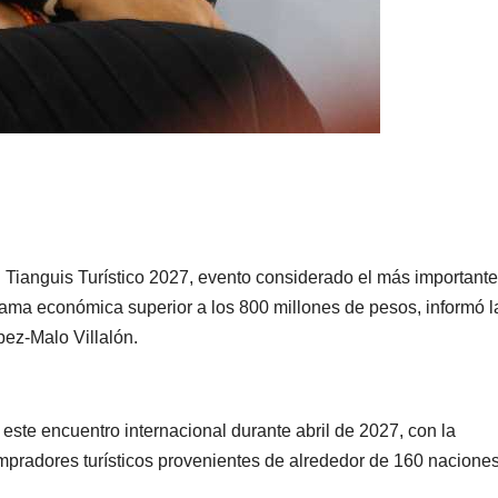
PORTADA
TENDENCIA
VIDA │ ESTILO
TENDENCIA
VIDA 
Carmelitas
Oreo® 
Café, el sabor
lanzan
tradicional
edició
04/08/2026
VERÓNICA
30/07/2026
que conquista
limita
ANDRADE CRUZ
ANDRADE CRU
l Tianguis Turístico 2027, evento considerado el más importante
rrama económica superior a los 800 millones de pesos, informó l
a los visitantes
Méxic
ópez-Malo Villalón.
de Ixtapa-
Zihuatanejo
 este encuentro internacional durante abril de 2027, con la
mpradores turísticos provenientes de alrededor de 160 naciones