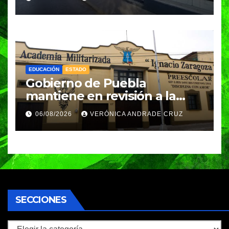
EDUCACIÓN
ESTADO
Gobierno de Puebla
mantiene en revisión a la
Academia Militarizada para
06/08/2026
VERÓNICA ANDRADE CRUZ
seguir operando: Armenta
SECCIONES
Secciones