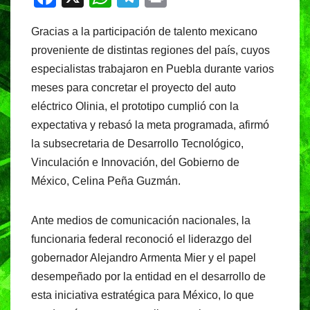
a
h
el
in
Gracias a la participación de talento mexicano
c
at
e
t
proveniente de distintas regiones del país, cuyos
e
s
gr
especialistas trabajaron en Puebla durante varios
b
A
a
meses para concretar el proyecto del auto
o
p
m
eléctrico Olinia, el prototipo cumplió con la
o
p
expectativa y rebasó la meta programada, afirmó
la subsecretaria de Desarrollo Tecnológico,
k
Vinculación e Innovación, del Gobierno de
México, Celina Peña Guzmán.
Ante medios de comunicación nacionales, la
funcionaria federal reconoció el liderazgo del
gobernador Alejandro Armenta Mier y el papel
desempeñado por la entidad en el desarrollo de
esta iniciativa estratégica para México, lo que