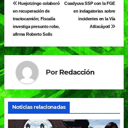
e
s
gr
Navegación
Huejotzingo colaboró
Coadyuva SSP con la FGE
b
A
a
en recuperación de
en indagatorias sobre
de
o
p
m
tractocamión; Fiscalía
incidentes en la Vía
entradas
o
p
investiga presunto robo,
Atlixcáyotl
afirma Roberto Solís
k
Por
Redacción
Noticias relacionadas