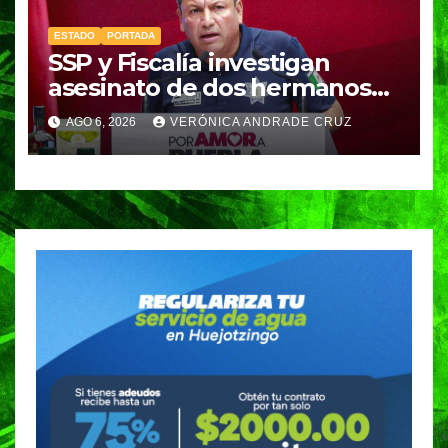
ESTADO
PORTADA
SSP y Fiscalía investigan
asesinato de dos hermanos
en Huixcolotla; refuerzan
AGO 6, 2026
VERÓNICA ANDRADE CRUZ
seguridad en la Central de
Abasto