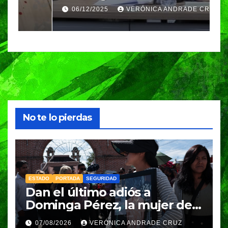
ciudadanos que
d
06/12/2025
VERÓNICA ANDRADE CRUZ
contribuyeron a generar y
d
enriquecer iniciativas
No te lo pierdas
ESTADO
PORTADA
SEGURIDAD
Dan el último adiós a
Dominga Pérez, la mujer de
83 años asesinada durante
07/08/2026
VERÓNICA ANDRADE CRUZ