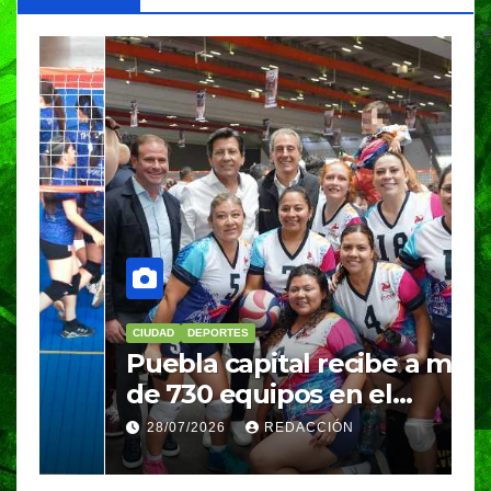
CIUDAD
DEPORTES
D
Puebla capital recibe a más
B
de 730 equipos en el
m
Festival Máster de Voleibol
N
28/07/2026
REDACCIÓN
c
i