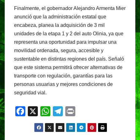
Finalmente, el gobernador Alejandro Armenta Mier
anunció que la administración estatal que
encabeza, planea la adquisición de 3 mil
unidades de la etapa 1 y 2 del auto Olinia, ya que
representa una oportunidad para impulsar una
movilidad ordenada, segura, accesible y
sustentable en distintas regiones del país. Señaló
que este sistema permitirá ofrecer alternativas de
transporte con regulación, garantías para las
personas usuarias y mejores condiciones de
seguridad vial.
F
X
W
T
Pr
a
h
el
in
c
at
e
t