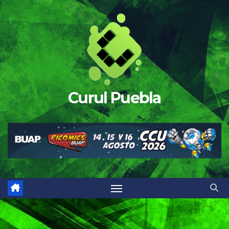
Saltar
al
contenido
Curul Puebla