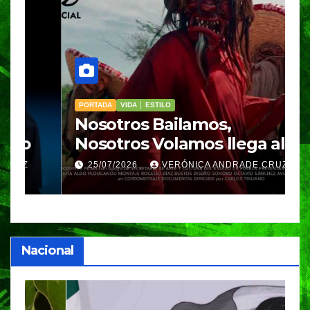
PORTADA
VIDA │ ESTILO
V
Nosotros Bailamos,
C
Nosotros Volamos llega al
p
GIFF
p
25/07/2026
VERÓNICA ANDRADE CRUZ
Nacional