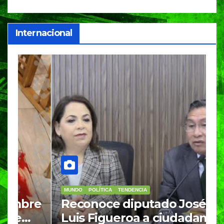
Internacional
MUNDO
POLÍTICA
TENDENCIA
M
re
Reconoce diputado José
I
Luis Figueroa a ciudadanas y
r