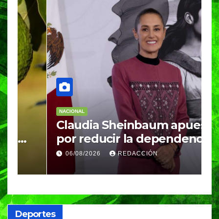
NACIONAL
N
Claudia Sheinbaum apuesta
S
por reducir la dependencia
i
del gas importado; fracking
M
06/08/2026
REDACCIÓN
sigue bajo evaluación
g
Deportes