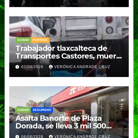
un asalto en Amozoc
CIUDAD
PORTADA
Trabajador tlaxcalteca de
Transportes Castores, muere
aplastado por azulejos en
07/08/2026
VERÓNICA ANDRADE CRUZ
Puebla
CIUDAD
SEGURIDAD
Asalta Banorte de Plaza
Dorada, se lleva 3 mil 500
pesos
06/08/2026
VERÓNICA ANDRADE CRUZ