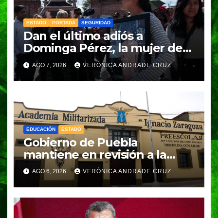
ESTADO
PORTADA
SEGURIDAD
Dan el último adiós a
Dominga Pérez, la mujer de
83 años asesinada durante un
AGO 7, 2026
VERÓNICA ANDRADE CRUZ
asalto en Amozoc
EDUCACIÓN
ESTADO
Gobierno de Puebla
mantiene en revisión a la
Academia Militarizada para
AGO 6, 2026
VERÓNICA ANDRADE CRUZ
seguir operando: Armenta