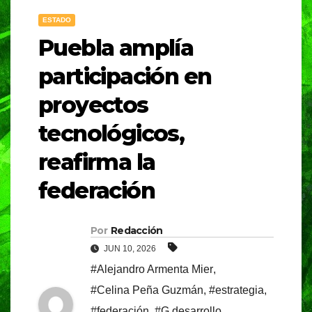
ESTADO
Puebla amplía
participación en
proyectos
tecnológicos,
reafirma la
federación
Por
Redacción
JUN 10, 2026
#Alejandro Armenta Mier
,
#Celina Peña Guzmán
,
#estrategia
,
#federación
,
#G desarrollo
,