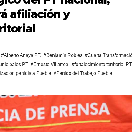
á afiliación y
itorial
,
#Alberto Anaya PT.
,
#Benjamín Robles
,
#Cuarta Transformaci
unicipales PT
,
#Ernesto Villarreal
,
#fortalecimiento territorial PT
zación partidista Puebla
,
#Partido del Trabajo Puebla
,