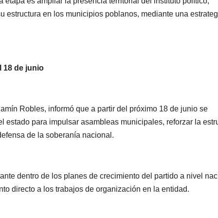
tapa es ampliar la presencia territorial del instituto político,
 su estructura en los municipios poblanos, mediante una estrateg
PORTADA
TENDENCIA
VIDA │ ESTILO
TENDENCIA
VIDA 
l 18 de junio
Carmelitas
Oreo® 
Café, el sabor
lanzan
jamín Robles, informó que a partir del próximo 18 de junio se
tradicional
edició
04/08/2026
VERÓNICA
30/07/2026
el estado para impulsar asambleas municipales, reforzar la estr
que conquista
limita
ANDRADE CRUZ
ANDRADE CRU
 defensa de la soberanía nacional.
a los visitantes
Méxic
de Ixtapa-
te dentro de los planes de crecimiento del partido a nivel nac
Zihuatanejo
to directo a los trabajos de organización en la entidad.