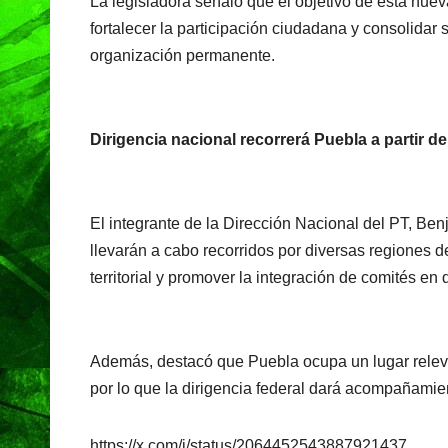
La legisladora señaló que el objetivo de esta nueva e
fortalecer la participación ciudadana y consolidar
organización permanente.
Dirigencia nacional recorrerá Puebla a partir de
El integrante de la Dirección Nacional del PT, Ben
llevarán a cabo recorridos por diversas regiones d
territorial y promover la integración de comités en
Además, destacó que Puebla ocupa un lugar relevan
por lo que la dirigencia federal dará acompañamien
https://x.com/i/status/2064452543887921437