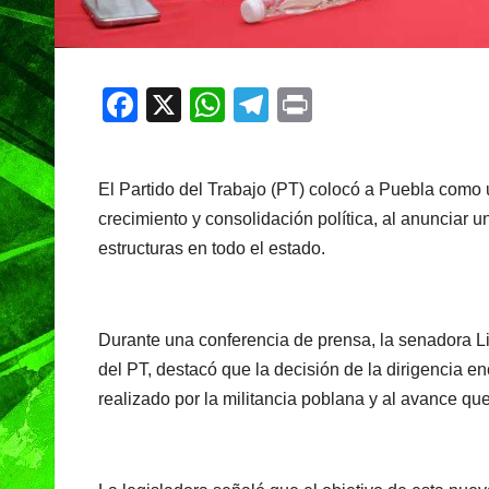
F
X
W
T
Pr
a
h
el
in
c
at
e
t
El Partido del Trabajo (PT) colocó a Puebla como u
e
s
gr
crecimiento y consolidación política, al anunciar u
b
A
a
estructuras en todo el estado.
o
p
m
o
p
k
Durante una conferencia de prensa, la senadora L
del PT, destacó que la decisión de la dirigencia e
realizado por la militancia poblana y al avance que