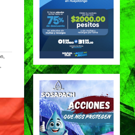
ón
,
,