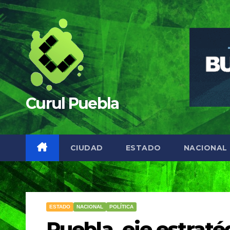
Saltar
al
contenido
Curul Puebla
CIUDAD
ESTADO
NACIONAL
ESTADO
NACIONAL
POLÍTICA
Puebla, eje estraté