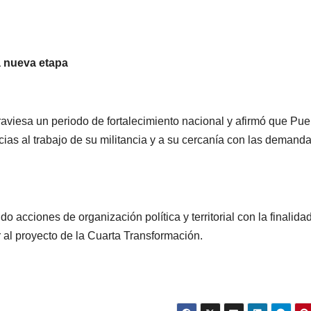
no hay fecha
seguri
definida
Micho
a nueva etapa
raviesa un periodo de fortalecimiento nacional y afirmó que Pue
ias al trabajo de su militancia y a su cercanía con las demand
CIUDAD
DEPORTES
CIUDAD
DEPORT
 acciones de organización política y territorial con la finalida
Concluye
Puebla
r al proyecto de la Cuarta Transformación.
Festival
sigue 
Máster de
la pasi
02/08/2026
29/07/2026
REDACCIÓN
REDACCIÓN