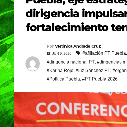
dirigencia impulsar
fortalecimiento terr
Por
Verónica Andrade Cruz
#afiliación PT Puebla
JUN 9, 2026
#dirigencia nacional PT
,
#dirigencias m
#Karina Rojo
,
#Liz Sánchez PT
,
#organi
#Política Puebla
,
#PT Puebla 2026