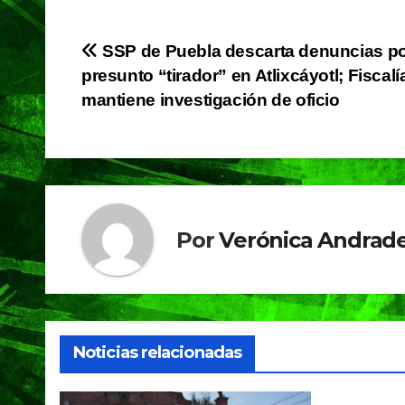
c
at
e
t
e
s
gr
Navegación
SSP de Puebla descarta denuncias p
b
A
a
presunto “tirador” en Atlixcáyotl; Fiscalí
de
o
p
m
mantiene investigación de oficio
o
p
entradas
k
Por
Verónica Andrade
Noticias relacionadas