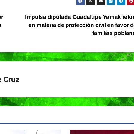
Voleibol 2026
voleibo
en Puebla
Gobier
or
Impulsa diputada Guadalupe Yamak ref
Capital
Pepe
a
en materia de protección civil en favor d
Chedra
familias pobla
 Cruz
MUNDO
Sacerdote de
MUNDO
PORTADA