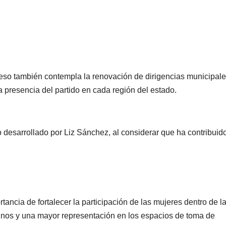
oceso también contempla la renovación de dirigencias municipale
la presencia del partido en cada región del estado.
NACIONAL
PORTADA
NACIONAL
Sheinbaum
Gobie
vo desarrollado por Liz Sánchez, al considerar que ha contribuido
mantiene
federa
invitación al
destra
06/08/2026
06/08/2026
papa León XIV
export
REDACCIÓN
REDACCIÓN
para visitar
de agu
ancia de fortalecer la participación de las mujeres dentro de la
ninos y una mayor representación en los espacios de toma de
México; aún
reforza