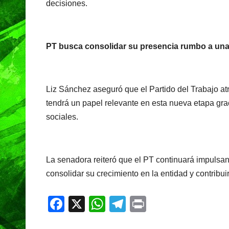
decisiones.
PT busca consolidar su presencia rumbo a un
Liz Sánchez aseguró que el Partido del Trabajo at
tendrá un papel relevante en esta nueva etapa grac
sociales.
La senadora reiteró que el PT continuará impulsando
consolidar su crecimiento en la entidad y contribui
F
X
W
T
Pr
a
h
el
in