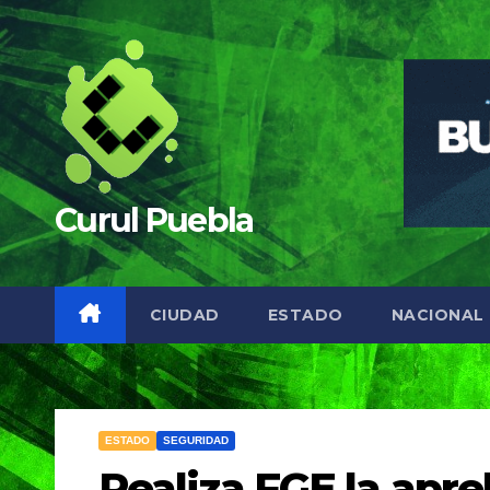
Saltar
al
contenido
Curul Puebla
CIUDAD
ESTADO
NACIONAL
ESTADO
SEGURIDAD
Realiza FGE la apr