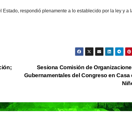
de Ixtapa-
 Estado, respondió plenamente a lo establecido por la ley y a l
Zihuatanejo
ción;
Sesiona Comisión de Organizacion
Gubernamentales del Congreso en Casa 
Niñ
NACIONAL
PORTADA
MUNDO
NACIONA
México
Shein
descarta
celebra
emergencia
de Bet
07/08/2026
VERÓNICA
07/08/2026