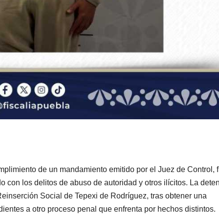
PORTADA
TENDENCIA
VIDA │ ESTILO
TENDENCIA
VIDA 
Carmelitas
Oreo® 
Café, el sabor
lanzan
tradicional
edició
04/08/2026
VERÓNICA
30/07/2026
mplimiento de un mandamiento emitido por el Juez de Control, 
con los delitos de abuso de autoridad y otros ilícitos. La dete
que conquista
limita
ANDRADE CRUZ
ANDRADE CRU
Reinserción Social de Tepexi de Rodríguez, tras obtener una
a los visitantes
Méxic
ientes a otro proceso penal que enfrenta por hechos distintos.