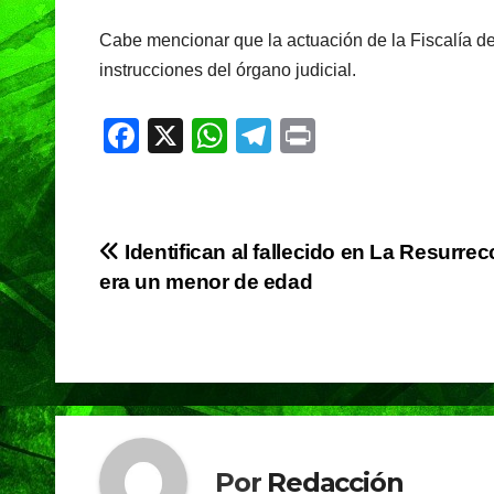
o
p
m
o
p
Cabe mencionar que la actuación de la Fiscalía del
k
instrucciones del órgano judicial.
F
X
W
T
Pr
a
h
el
in
c
at
e
t
e
s
gr
Navegación
Identifican al fallecido en La Resurrec
b
A
a
era un menor de edad
de
o
p
m
o
p
entradas
k
Por
Redacción