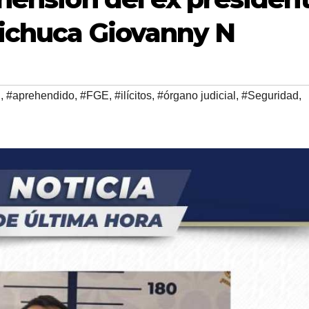
hichuca Giovanny N
d
,
#aprehendido
,
#FGE
,
#ilícitos
,
#órgano judicial
,
#Seguridad
,