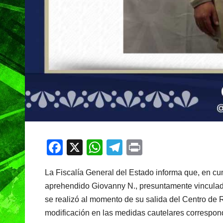
F
X
W
T
Pr
a
h
el
in
La Fiscalía General del Estado informa que, en cu
c
at
e
t
aprehendido Giovanny N., presuntamente vinculado 
e
s
gr
se realizó al momento de su salida del Centro de 
b
A
a
modificación en las medidas cautelares correspond