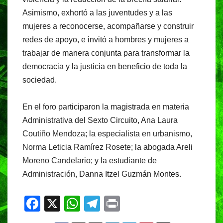
Asimismo, exhortó a las juventudes y a las
mujeres a reconocerse, acompañarse y construir
redes de apoyo, e invitó a hombres y mujeres a
trabajar de manera conjunta para transformar la
democracia y la justicia en beneficio de toda la
sociedad.
En el foro participaron la magistrada en materia
Administrativa del Sexto Circuito, Ana Laura
Coutiño Mendoza; la especialista en urbanismo,
Norma Leticia Ramírez Rosete; la abogada Areli
Moreno Candelario; y la estudiante de
Administración, Danna Itzel Guzmán Montes.
F
X
W
T
Pr
a
h
el
in