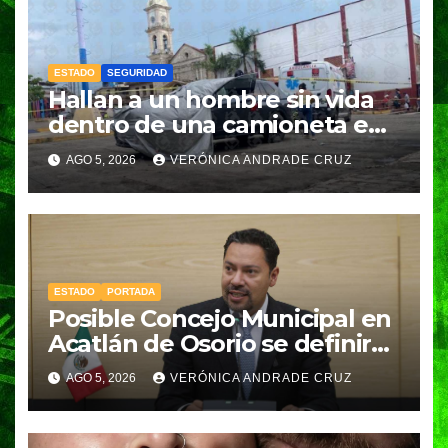
ESTADO
SEGURIDAD
Hallan a un hombre sin vida
dentro de una camioneta en
Tenampulco; investigan
AGO 5, 2026
VERÓNICA ANDRADE CRUZ
homicidio
ESTADO
PORTADA
Posible Concejo Municipal en
Acatlán de Osorio se definirá
en una semana; Congreso
AGO 5, 2026
VERÓNICA ANDRADE CRUZ
espera resolución de
Gobernación