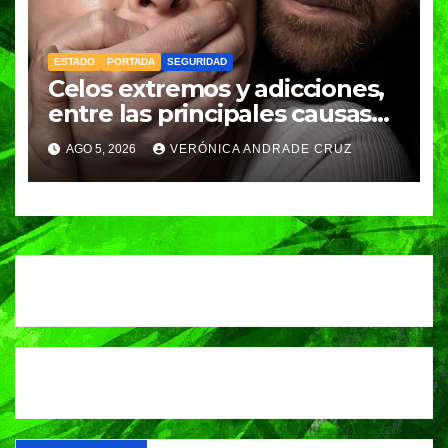
ESTADO
PORTADA
SEGURIDAD
Celos extremos y adicciones,
entre las principales causas
de feminicidio en Puebla:
AGO 5, 2026
VERÓNICA ANDRADE CRUZ
Fiscalía