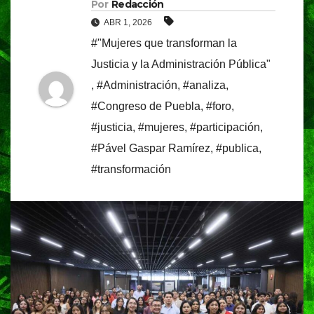
Por
Redacción
ABR 1, 2026
#"Mujeres que transforman la
Justicia y la Administración Pública"
,
#Administración
,
#analiza
,
#Congreso de Puebla
,
#foro
,
#justicia
,
#mujeres
,
#participación
,
#Pável Gaspar Ramírez
,
#publica
,
#transformación