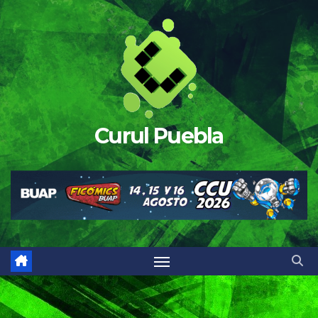
Saltar
al
contenido
Curul Puebla