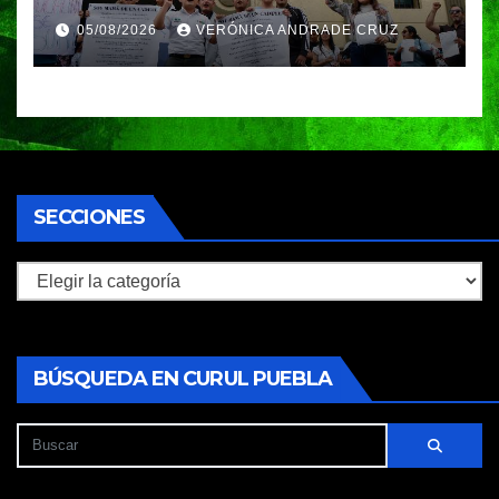
Ignacio Zaragoza en Puebla;
05/08/2026
VERÓNICA ANDRADE CRUZ
piden a la SEP no cerrar el
plantel
SECCIONES
Secciones
BÚSQUEDA EN CURUL PUEBLA