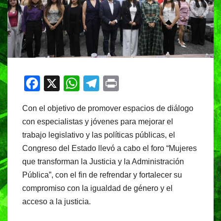
F
X
W
T
Pr
a
h
el
in
Con el objetivo de promover espacios de diálogo
c
at
e
t
con especialistas y jóvenes para mejorar el
e
s
gr
trabajo legislativo y las políticas públicas, el
b
A
a
Congreso del Estado llevó a cabo el foro “Mujeres
o
p
m
que transforman la Justicia y la Administración
o
p
Pública”, con el fin de refrendar y fortalecer su
compromiso con la igualdad de género y el
k
acceso a la justicia.