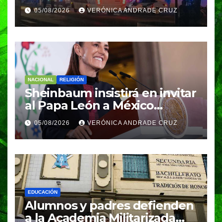
Coppel en el Centro de
05/08/2026
VERÓNICA ANDRADE CRUZ
Puebla; recuperan celulares
y aseguran un arma
NACIONAL
RELIGIÓN
Sheinbaum insistirá en invitar
al Papa León a México
durante su próxima gira por
05/08/2026
VERÓNICA ANDRADE CRUZ
América Latina
EDUCACIÓN
Alumnos y padres defienden
a la Academia Militarizada