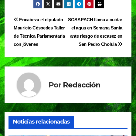
c
at
e
t
e
s
gr
Navegación
Encabeza el diputado
SOSAPACH llama a cuidar
b
A
a
Mauricio Céspedes Taller
el agua en Semana Santa
de
o
p
m
de Técnica Parlamentaria
ante riesgo de escasez en
entradas
o
p
con jóvenes
San Pedro Cholula
k
Por
Redacción
Noticias relacionadas