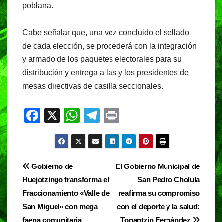
poblana.
Cabe señalar que, una vez concluido el sellado
de cada elección, se procederá con la integración
y armado de los paquetes electorales para su
distribución y entrega a las y los presidentes de
mesas directivas de casilla seccionales.
F
X
W
T
Pr
a
h
el
in
c
at
e
t
e
s
gr
Navegación
Gobierno de
El Gobierno Municipal de
b
A
a
Huejotzingo transforma el
San Pedro Cholula
de
o
p
m
Fraccionamiento «Valle de
reafirma su compromiso
entradas
o
p
San Miguel» con mega
con el deporte y la salud:
faena comunitaria
Tonantzin Fernández