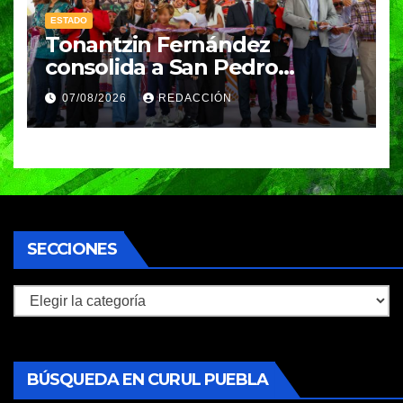
ESTADO
Tonantzin Fernández
consolida a San Pedro
Cholula como referente en
07/08/2026
REDACCIÓN
turismo inteligente
SECCIONES
Secciones
BÚSQUEDA EN CURUL PUEBLA