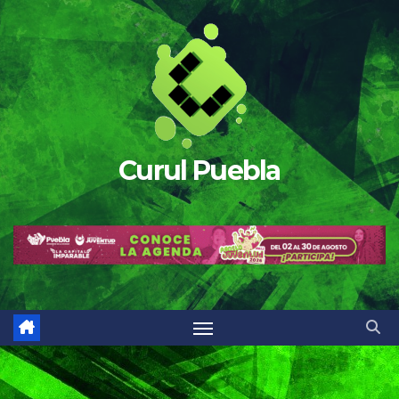
Saltar
al
contenido
Curul Puebla