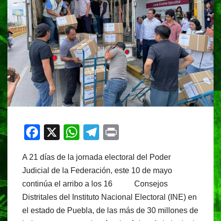
F
X
W
T
Pr
a
h
el
in
A 21 días de la jornada electoral del Poder
c
at
e
t
Judicial de la Federación, este 10 de mayo
e
s
gr
continúa el arribo a los 16 Consejos
b
A
a
Distritales del Instituto Nacional Electoral (INE) en
o
p
m
el estado de Puebla, de las más de 30 millones de