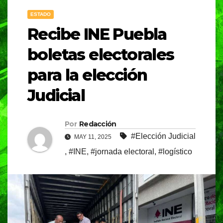
ESTADO
Recibe INE Puebla
boletas electorales
para la elección
Judicial
Por
Redacción
#Elección Judicial
MAY 11, 2025
,
#INE
,
#jornada electoral
,
#logístico