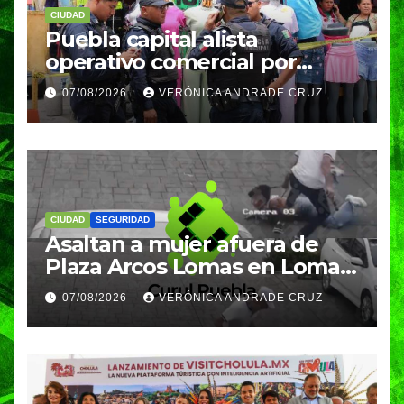
CIUDAD
Puebla capital alista
operativo comercial por
fiestas patrias y regreso a
07/08/2026
VERÓNICA ANDRADE CRUZ
clases
CIUDAD
SEGURIDAD
Asaltan a mujer afuera de
Plaza Arcos Lomas en Lomas
de Angelópolis; delincuentes
07/08/2026
VERÓNICA ANDRADE CRUZ
huyeron en auto