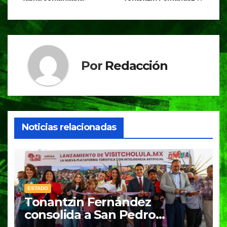
k
Por
Redacción
Noticias relacionadas
ESTADO
Tonantzin Fernández
consolida a San Pedro