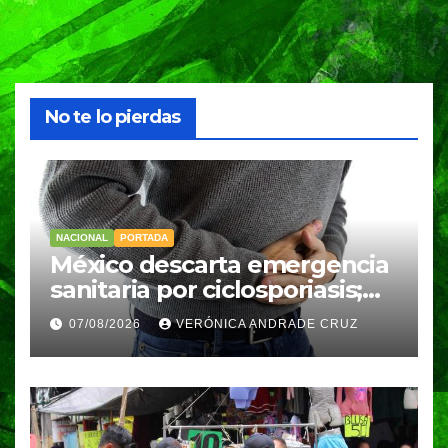
No te lo pierdas
NACIONAL
PORTADA
México descarta emergencia
sanitaria por ciclosporiasis;
reportan 33 casos en dos
07/08/2026
VERÓNICA ANDRADE CRUZ
meses