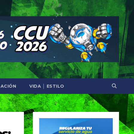
ACIÓN
VIDA │ ESTILO
s: