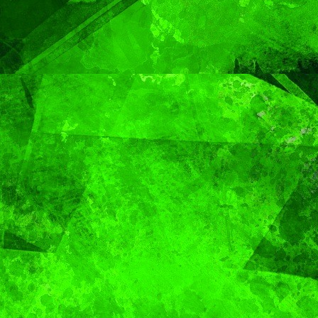
Capital
Pepe
Chedra
MUNDO
Sacerdote de
MUNDO
PORTADA
Aún n
Puebla se
identif