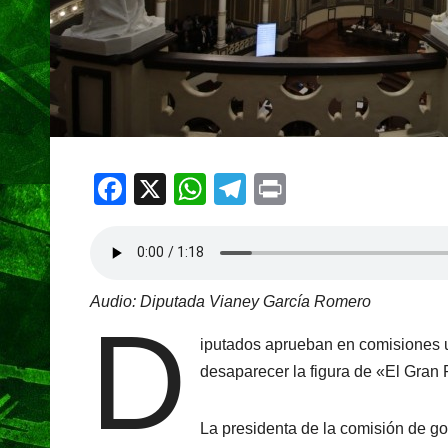
F
X
W
T
Pr
a
h
el
in
c
at
e
t
e
s
gr
Audio: Diputada Vianey García Romero
b
A
a
D
o
p
m
iputados aprueban en comisiones u
o
desaparecer la figura de «El Gran 
p
k
La presidenta de la comisión de g