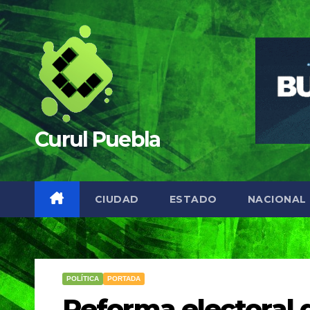
Saltar
al
contenido
Curul Puebla
CIUDAD
ESTADO
NACIONAL
POLÍTICA
PORTADA
Reforma electoral d