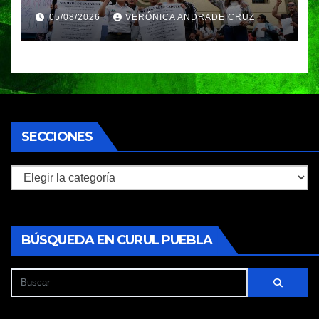
Ignacio Zaragoza en Puebla;
05/08/2026
VERÓNICA ANDRADE CRUZ
piden a la SEP no cerrar el
plantel
SECCIONES
Secciones
BÚSQUEDA EN CURUL PUEBLA