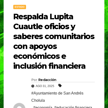
ESTADO
Respalda Lupita
Cuautle oficios y
saberes comunitarios
con apoyos
económicos e
inclusión financiera
Por
Redacción
AGO 31, 2025
#Ayuntamiento de San Andrés
Cholula
,
#economía
,
#educación financiera
,