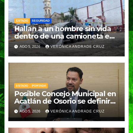
ESTADO
SEGURIDAD
Hallan a un hombre sin vida
dentro de una camioneta en
Tenampulco; investigan
AGO 5, 2026
VERÓNICA ANDRADE CRUZ
homicidio
ESTADO
PORTADA
Posible Concejo Municipal en
Acatlán de Osorio se definirá
en una semana; Congreso
AGO 5, 2026
VERÓNICA ANDRADE CRUZ
espera resolución de
Gobernación