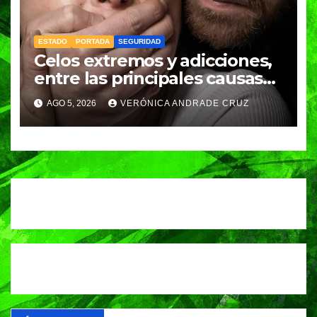
ESTADO
PORTADA
SEGURIDAD
Celos extremos y adicciones,
entre las principales causas
de feminicidio en Puebla:
AGO 5, 2026
VERÓNICA ANDRADE CRUZ
Fiscalía