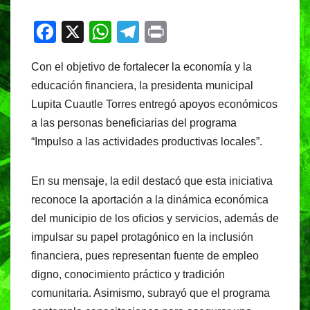
F
X
W
T
Pr
a
h
el
in
Con el objetivo de fortalecer la economía y la
c
at
e
t
educación financiera, la presidenta municipal
e
s
gr
Lupita Cuautle Torres entregó apoyos económicos
b
A
a
a las personas beneficiarias del programa
o
p
m
“Impulso a las actividades productivas locales”.
o
p
k
En su mensaje, la edil destacó que esta iniciativa
reconoce la aportación a la dinámica económica
del municipio de los oficios y servicios, además de
impulsar su papel protagónico en la inclusión
financiera, pues representan fuente de empleo
digno, conocimiento práctico y tradición
comunitaria. Asimismo, subrayó que el programa