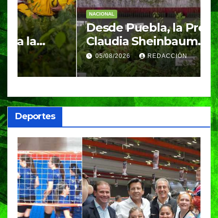
NACIONAL
E
Desde Puebla, la Presidenta
S
Claudia Sheinbaum
c
arrancará la Jornada
S
05/08/2026
REDACCIÓN
Nacional de Reforestación
P
m
a
Deportes