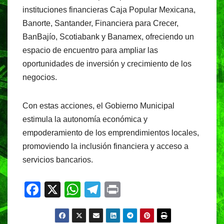
instituciones financieras Caja Popular Mexicana,
Banorte, Santander, Financiera para Crecer,
BanBajío, Scotiabank y Banamex, ofreciendo un
espacio de encuentro para ampliar las
oportunidades de inversión y crecimiento de los
negocios.
Con estas acciones, el Gobierno Municipal
estimula la autonomía económica y
empoderamiento de los emprendimientos locales,
promoviendo la inclusión financiera y acceso a
servicios bancarios.
F
X
W
T
Pr
a
h
el
in
c
at
e
t