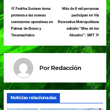
e
s
gr
Navegación
Fedrha Suriano toma
Más de 8 mil personas
b
A
a
protesta a las nuevas
participan en Vía
de
o
p
m
comisiones operativas en
Recreativa Metropolitana
entradas
o
p
Palmar de Bravo y
edición “Mes de los
Tecamachalco
Abuelos”: SMT
k
Por
Redacción
Noticias relacionadas