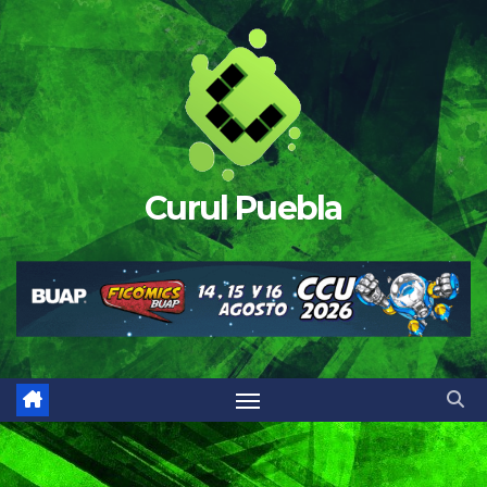
Saltar
al
contenido
Curul Puebla