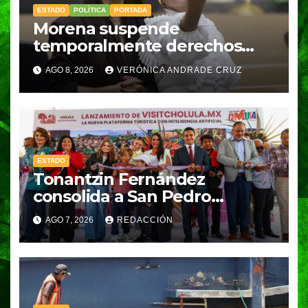
ESTADO
POLÍTICA
PORTADA
Morena suspende
temporalmente derechos
partidarios de Nayeli Salvatori
AGO 8, 2026
VERÓNICA ANDRADE CRUZ
y Graciela Palomares
ESTADO
Tonantzin Fernández
consolida a San Pedro
Cholula como referente en
AGO 7, 2026
REDACCIÓN
turismo inteligente