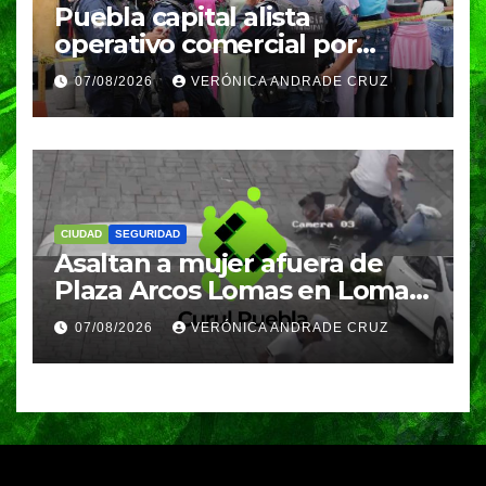
Puebla capital alista
operativo comercial por
fiestas patrias y regreso a
07/08/2026
VERÓNICA ANDRADE CRUZ
clases
CIUDAD
SEGURIDAD
Asaltan a mujer afuera de
Plaza Arcos Lomas en Lomas
de Angelópolis; delincuentes
07/08/2026
VERÓNICA ANDRADE CRUZ
huyeron en auto