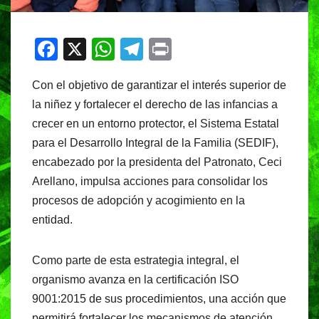
F
X
W
T
Pr
a
h
el
in
Con el objetivo de garantizar el interés superior de
c
at
e
t
la niñez y fortalecer el derecho de las infancias a
e
s
gr
crecer en un entorno protector, el Sistema Estatal
b
A
a
para el Desarrollo Integral de la Familia (SEDIF),
o
p
m
encabezado por la presidenta del Patronato, Ceci
o
p
Arellano, impulsa acciones para consolidar los
procesos de adopción y acogimiento en la
k
entidad.
Como parte de esta estrategia integral, el
organismo avanza en la certificación ISO
9001:2015 de sus procedimientos, una acción que
permitirá fortalecer los mecanismos de atención,