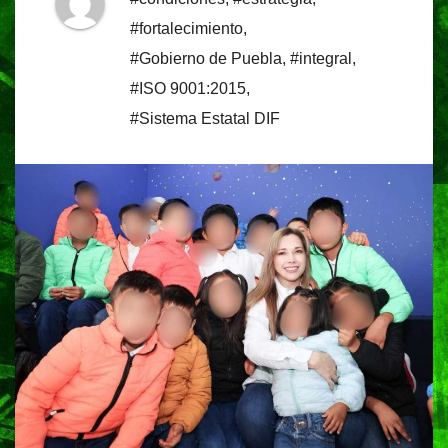
#fortalecimiento
,
#Gobierno de Puebla
,
#integral
,
#ISO 9001:2015
,
#Sistema Estatal DIF