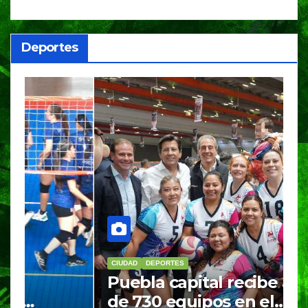
Deportes
CIUDAD
DEPORTES
D
Puebla capital recibe a más
B
de 730 equipos en el
m