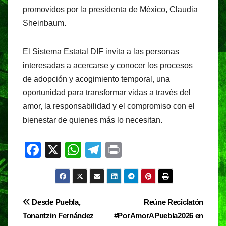
promovidos por la presidenta de México, Claudia
Sheinbaum.
El Sistema Estatal DIF invita a las personas
interesadas a acercarse y conocer los procesos
de adopción y acogimiento temporal, una
oportunidad para transformar vidas a través del
amor, la responsabilidad y el compromiso con el
bienestar de quienes más lo necesitan.
F
X
W
T
Pr
a
h
el
in
c
at
e
t
e
s
gr
Navegación
Desde Puebla,
Reúne Reciclatón
b
A
a
Tonantzin Fernández
#PorAmorAPuebla2026 en
de