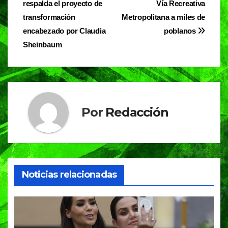
o
p
m
respalda el proyecto de
Vía Recreativa
entradas
o
p
transformación
Metropolitana a miles de
encabezado por Claudia
poblanos
k
Sheinbaum
Por
Redacción
Noticias relacionadas