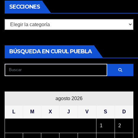
SECCIONES
Secciones
BÚSQUEDA EN CURUL PUEBLA
agosto 2026
L
M
X
J
V
S
D
1
2