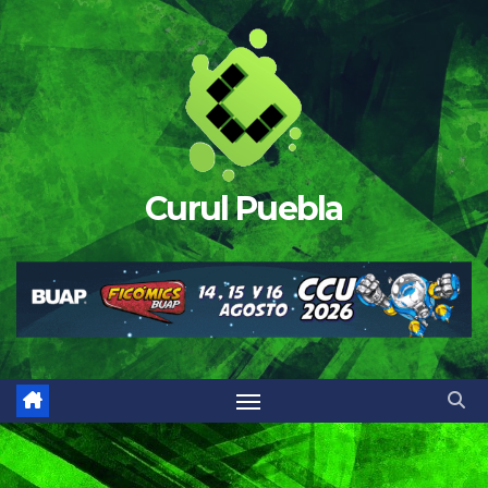
Saltar
al
contenido
Curul Puebla