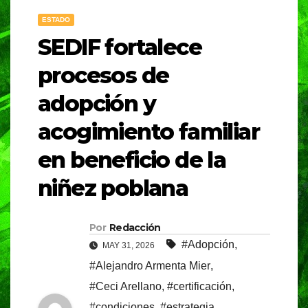
ESTADO
SEDIF fortalece
procesos de
adopción y
acogimiento familiar
en beneficio de la
niñez poblana
Por
Redacción
#Adopción
,
MAY 31, 2026
#Alejandro Armenta Mier
,
#Ceci Arellano
,
#certificación
,
#condiciones
,
#estrategia
,