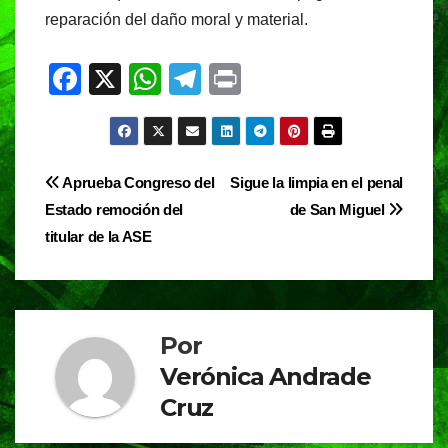
reparación del daño moral y material.
F
X
W
T
Pr
a
h
el
in
c
at
e
t
e
s
gr
Navegación
Aprueba Congreso del
Sigue la limpia en el penal
b
A
a
Estado remoción del
de San Miguel
de
o
p
m
titular de la ASE
entradas
o
p
k
Por
Verónica Andrade
Cruz