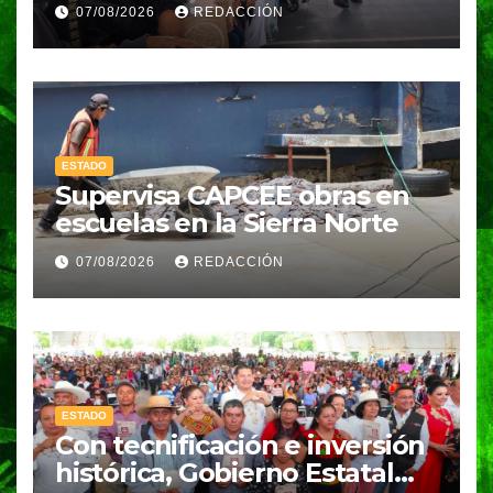
programa “Alimentación
07/08/2026
REDACCIÓN
Imparable” en la Laguna de
Chapulco
ESTADO
Supervisa CAPCEE obras en
escuelas en la Sierra Norte
07/08/2026
REDACCIÓN
ESTADO
Con tecnificación e inversión
histórica, Gobierno Estatal