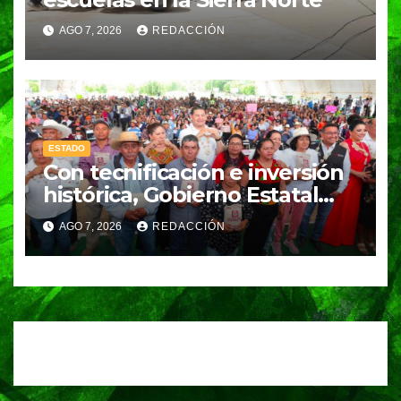
AGO 7, 2026
REDACCIÓN
ESTADO
Con tecnificación e inversión
histórica, Gobierno Estatal
impulsa la revolución del
AGO 7, 2026
REDACCIÓN
campo