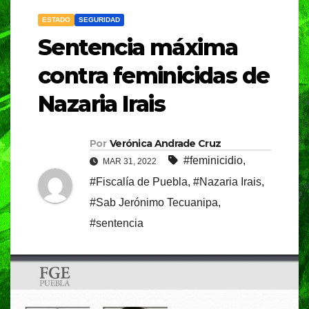
ESTADO
SEGURIDAD
Sentencia máxima
contra feminicidas de
Nazaria Irais
Por
Verónica Andrade Cruz
#feminicidio
,
MAR 31, 2022
#Fiscalía de Puebla
,
#Nazaria Irais
,
#Sab Jerónimo Tecuanipa
,
#sentencia