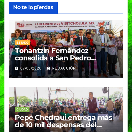
No te lo pierdas
ESTADO
Tonantzin Fernández
consolida a San Pedro
Cholula como referente en
07/08/2026
REDACCIÓN
turismo inteligente
CIUDAD
Pepe Chedraui entrega más
de 10 mil despensas del