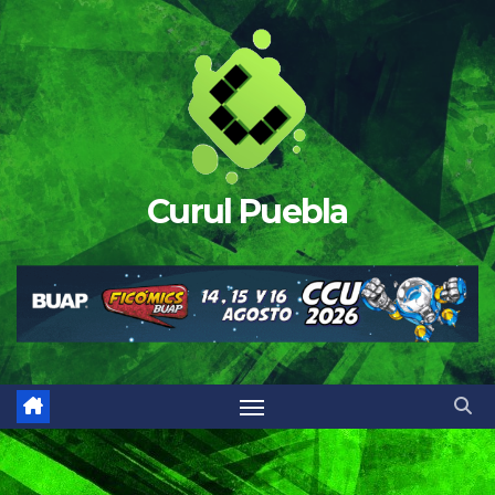
Saltar
al
contenido
Curul Puebla