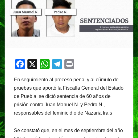
F
X
W
T
Pr
a
h
el
in
En seguimiento al proceso penal y al cúmulo de
c
at
e
t
pruebas que aportó la Fiscalía General del Estado
e
s
gr
de Puebla, se dictó sentencia de 60 años de
b
A
a
prisión contra Juan Manuel N. y Pedro N.,
o
p
m
responsables del feminicidio de Nazaria Irais
o
p
k
Se constató que, en el mes de septiembre del año