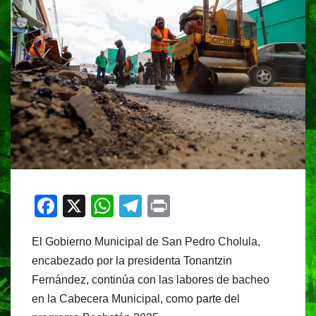
F
X
W
T
Pr
a
h
el
in
El Gobierno Municipal de San Pedro Cholula,
c
at
e
t
encabezado por la presidenta Tonantzin
e
s
gr
Fernández, continúa con las labores de bacheo
b
A
a
en la Cabecera Municipal, como parte del