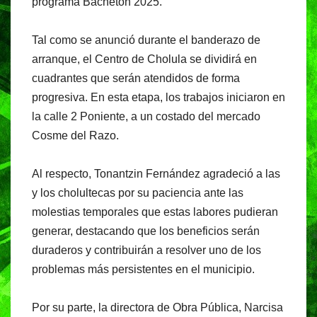
o
p
m
programa Bachetón 2025.
o
p
Tal como se anunció durante el banderazo de
k
arranque, el Centro de Cholula se dividirá en
cuadrantes que serán atendidos de forma
progresiva. En esta etapa, los trabajos iniciaron en
la calle 2 Poniente, a un costado del mercado
Cosme del Razo.
Al respecto, Tonantzin Fernández agradeció a las
y los cholultecas por su paciencia ante las
molestias temporales que estas labores pudieran
generar, destacando que los beneficios serán
duraderos y contribuirán a resolver uno de los
problemas más persistentes en el municipio.
Por su parte, la directora de Obra Pública, Narcisa