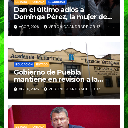
ESTADO
PORTADA
SEGURIDAD
Dan el último adiós a
Dominga Pérez, la mujer de
83 años asesinada durante un
AGO 7, 2026
VERÓNICA ANDRADE CRUZ
asalto en Amozoc
EDUCACIÓN
ESTADO
Gobierno de Puebla
mantiene en revisión a la
Academia Militarizada para
AGO 6, 2026
VERÓNICA ANDRADE CRUZ
seguir operando: Armenta
ESTADO
PORTADA