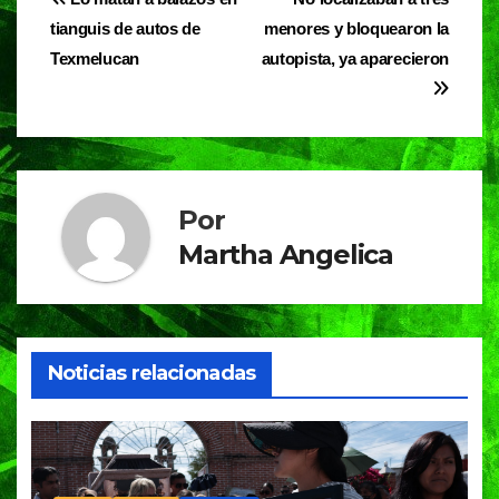
Navegación
b
A
a
tianguis de autos de
menores y bloquearon la
de
o
p
m
Texmelucan
autopista, ya aparecieron
entradas
o
p
k
Por
Martha Angelica
Noticias relacionadas