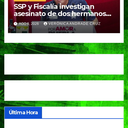
SSP y Fiscalía investigan
asesinato de dos hermanos
en Huixcolotla; refuerzan
AGO 6, 2026
VERÓNICA ANDRADE CRUZ
seguridad en la Central de
Abasto
Última Hora