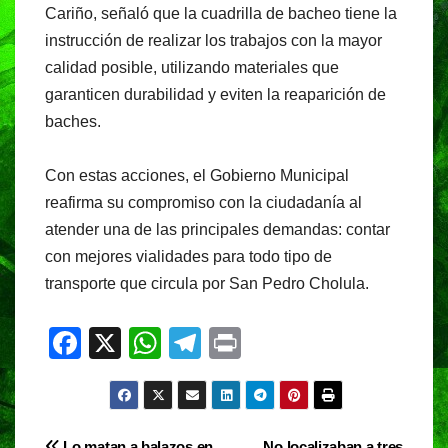
Cariño, señaló que la cuadrilla de bacheo tiene la
instrucción de realizar los trabajos con la mayor
calidad posible, utilizando materiales que
garanticen durabilidad y eviten la reaparición de
baches.
Con estas acciones, el Gobierno Municipal
reafirma su compromiso con la ciudadanía al
atender una de las principales demandas: contar
con mejores vialidades para todo tipo de
transporte que circula por San Pedro Cholula.
F
X
W
T
Pr
a
h
el
in
c
at
e
t
e
s
gr
Lo matan a balazos en
No localizaban a tres