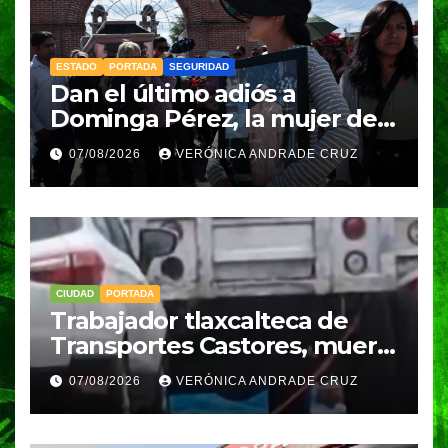
ESTADO
PORTADA
SEGURIDAD
Dan el último adiós a
Dominga Pérez, la mujer de
83 años asesinada durante
07/08/2026
VERÓNICA ANDRADE CRUZ
un asalto en Amozoc
CIUDAD
PORTADA
Trabajador tlaxcalteca de
Transportes Castores, muere
aplastado por azulejos en
07/08/2026
VERÓNICA ANDRADE CRUZ
Puebla