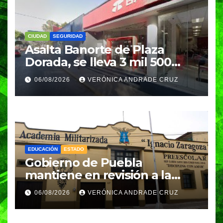
CIUDAD
SEGURIDAD
Asalta Banorte de Plaza
Dorada, se lleva 3 mil 500
pesos
06/08/2026
VERÓNICA ANDRADE CRUZ
EDUCACIÓN
ESTADO
Gobierno de Puebla
mantiene en revisión a la
Academia Militarizada para
06/08/2026
VERÓNICA ANDRADE CRUZ
seguir operando: Armenta