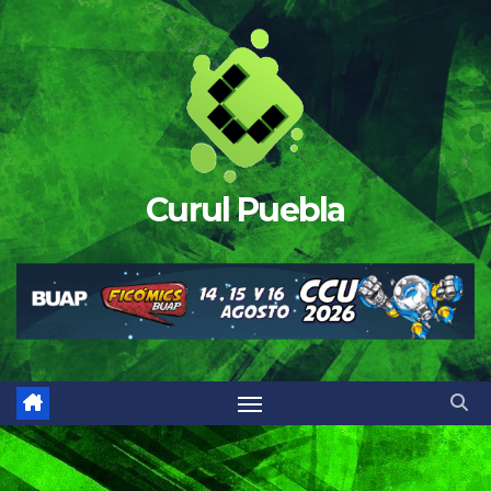
Saltar
al
contenido
Curul Puebla