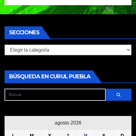
SECCIONES
Secciones
BÚSQUEDA EN CURUL PUEBLA
agosto 2026
L
M
X
J
V
S
D