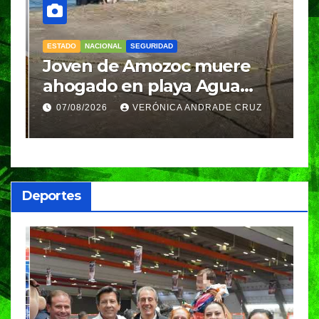
ESTADO
NACIONAL
SEGURIDAD
N
Joven de Amozoc muere
S
y
ahogado en playa Agua
i
Azul, en Cazones, Veracruz
p
07/08/2026
VERÓNICA ANDRADE CRUZ
h
Deportes