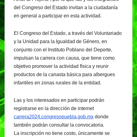
b
A
a
del Congreso del Estado invitan a la ciudadanía
o
p
m
en general a participar en esta actividad.
o
p
k
El Congreso del Estado, a través del Voluntariado
y la Unidad para la Igualdad de Género, en
conjunto con el Instituto Poblano del Deporte,
impulsan la carrera con causa, que tiene como
objetivo promover la actividad física y reunir
productos de la canasta básica para albergues
infantiles en zonas rurales de la entidad.
Las y los interesados en participar podrán
registrarse en la dirección de internet
carrera2024.congresopuebla.gob.mx
donde
también podrán consultar la convocatoria.
La inscripción no tiene costo, únicamente se