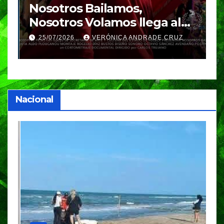
Nosotros Bailamos,
C
Nosotros Volamos llega al
p
GIFF
p
25/07/2026
VERÓNICA ANDRADE CRUZ
Nacional