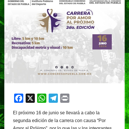
F
X
W
T
Pr
a
h
el
in
El próximo 16 de junio se llevará a cabo la
c
at
e
t
segunda edición de la carrera con causa “Por
e
s
gr
Amor al Prójimo”, por lo que las y los integrantes