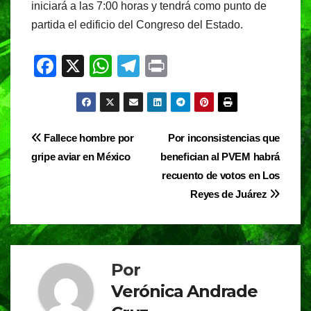
iniciará a las 7:00 horas y tendrá como punto de
partida el edificio del Congreso del Estado.
F
X
W
T
Pr
a
h
el
in
c
at
e
t
e
s
gr
Navegación
Fallece hombre por
Por inconsistencias que
b
A
a
gripe aviar en México
benefician al PVEM habrá
de
o
p
m
recuento de votos en Los
entradas
o
p
Reyes de Juárez
k
Por
Verónica Andrade