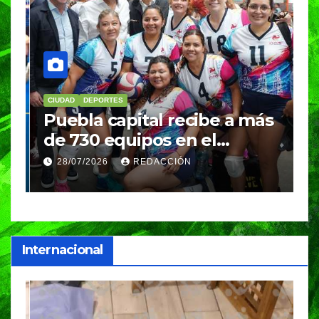
CIUDAD
DEPORTES
D
Puebla capital recibe a más
B
de 730 equipos en el
m
Festival Máster de Voleibol
N
28/07/2026
REDACCIÓN
c
i
Internacional