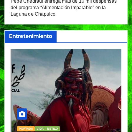
Pepe Chedraui entrega más de 10 mil despensas
del programa “Alimentación Imparable” en la
Laguna de Chapulco
Entretenimiento
PORTADA
VIDA │ ESTILO
V