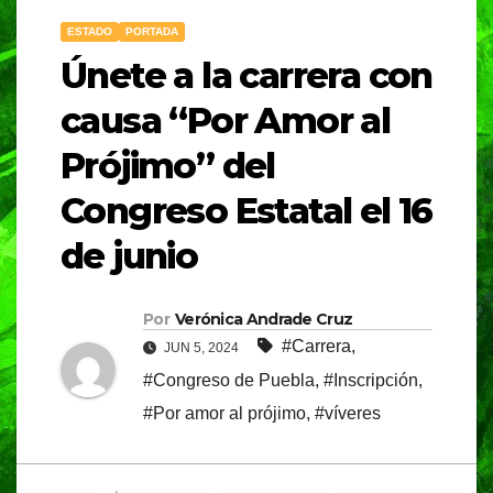
ESTADO
PORTADA
Únete a la carrera con
causa “Por Amor al
Prójimo” del
Congreso Estatal el 16
de junio
Por
Verónica Andrade Cruz
#Carrera
,
JUN 5, 2024
#Congreso de Puebla
,
#Inscripción
,
#Por amor al prójimo
,
#víveres