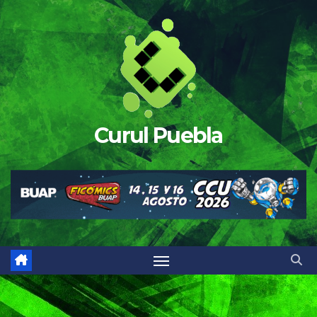
Saltar
al
contenido
Curul Puebla