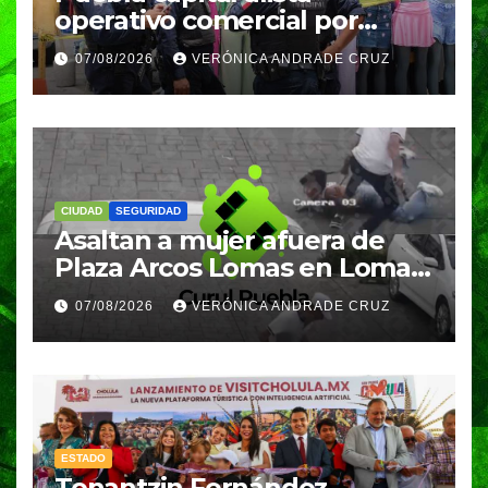
operativo comercial por
fiestas patrias y regreso a
07/08/2026
VERÓNICA ANDRADE CRUZ
clases
CIUDAD
SEGURIDAD
Asaltan a mujer afuera de
Plaza Arcos Lomas en Lomas
de Angelópolis; delincuentes
07/08/2026
VERÓNICA ANDRADE CRUZ
huyeron en auto
ESTADO
Tonantzin Fernández