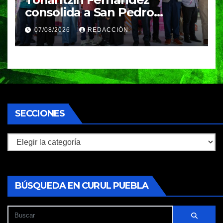
consolida a San Pedro
Cholula como referente en
07/08/2026
REDACCIÓN
turismo inteligente
SECCIONES
Secciones
BÚSQUEDA EN CURUL PUEBLA