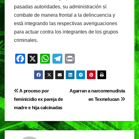
pasadas autoridades, su administración sí
combate de manera frontal a la delincuencia y
está integrando las respectivas averiguaciones
para actuar contra los integrantes de los grupos
criminales.
F
X
W
T
Pr
a
h
el
in
c
at
e
t
e
s
gr
Navegación
A proceso por
Agarran a narcomenudista
b
A
a
feminicidio ex pareja de
en Texmelucan
de
o
p
m
madre e hija calcinadas
entradas
o
p
k