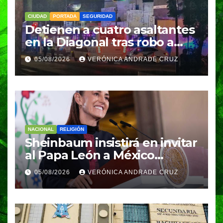
CIUDAD
PORTADA
SEGURIDAD
Detienen a cuatro asaltantes
en la Diagonal tras robo a
Coppel en el Centro de
05/08/2026
VERÓNICA ANDRADE CRUZ
Puebla; recuperan celulares
y aseguran un arma
NACIONAL
RELIGIÓN
Sheinbaum insistirá en invitar
al Papa León a México
durante su próxima gira por
05/08/2026
VERÓNICA ANDRADE CRUZ
América Latina