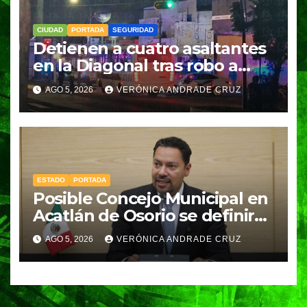
CIUDAD
PORTADA
SEGURIDAD
Detienen a cuatro asaltantes
en la Diagonal tras robo a
Coppel en el Centro de
AGO 5, 2026
VERÓNICA ANDRADE CRUZ
Puebla; recuperan celulares y
aseguran un arma
ESTADO
PORTADA
Posible Concejo Municipal en
Acatlán de Osorio se definirá
en una semana; Congreso
AGO 5, 2026
VERÓNICA ANDRADE CRUZ
espera resolución de
Gobernación