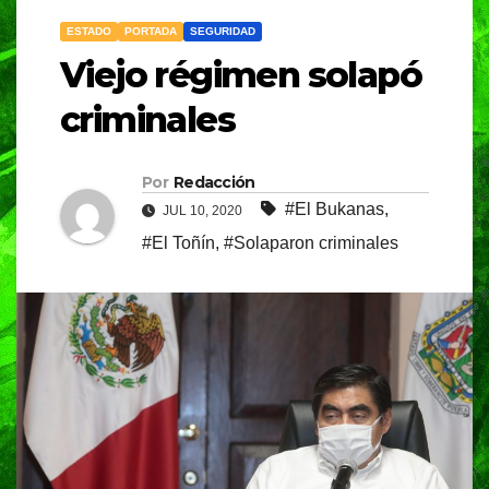
ESTADO
PORTADA
SEGURIDAD
Viejo régimen solapó
criminales
Por
Redacción
#El Bukanas
,
JUL 10, 2020
#El Toñín
,
#Solaparon criminales