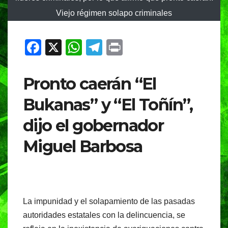
Viejo régimen solapo criminales
F
X
W
T
Pr
a
h
el
in
c
at
e
t
Pronto caerán “El
e
s
gr
Bukanas” y “El Toñín”,
b
A
a
dijo el gobernador
o
p
m
o
p
Miguel Barbosa
k
La impunidad y el solapamiento de las pasadas
autoridades estatales con la delincuencia, se