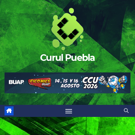
Saltar
al
contenido
Curul Puebla