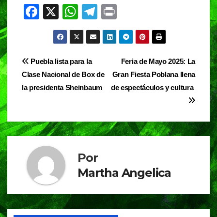
F
X
W
T
Pr
a
h
el
in
c
at
e
t
e
s
gr
Navegación
Puebla lista para la
Feria de Mayo 2025: La
b
A
a
Clase Nacional de Box de
Gran Fiesta Poblana llena
de
o
p
m
la presidenta Sheinbaum
de espectáculos y cultura
entradas
o
p
k
Por
Martha Angelica