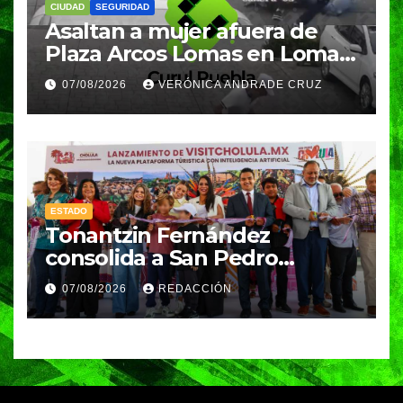
CIUDAD
SEGURIDAD
Asaltan a mujer afuera de
Plaza Arcos Lomas en Lomas
de Angelópolis; delincuentes
07/08/2026
VERÓNICA ANDRADE CRUZ
huyeron en auto
ESTADO
Tonantzin Fernández
consolida a San Pedro
Cholula como referente en
07/08/2026
REDACCIÓN
turismo inteligente