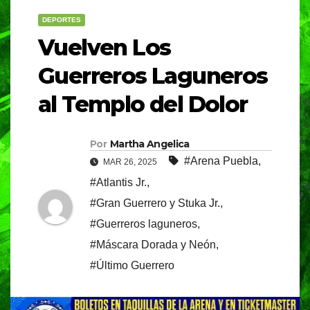
DEPORTES
Vuelven Los
Guerreros Laguneros
al Templo del Dolor
Por
Martha Angelica
#Arena Puebla
,
MAR 26, 2025
#Atlantis Jr.
,
#Gran Guerrero y Stuka Jr.
,
#Guerreros laguneros
,
#Máscara Dorada y Neón
,
#Último Guerrero