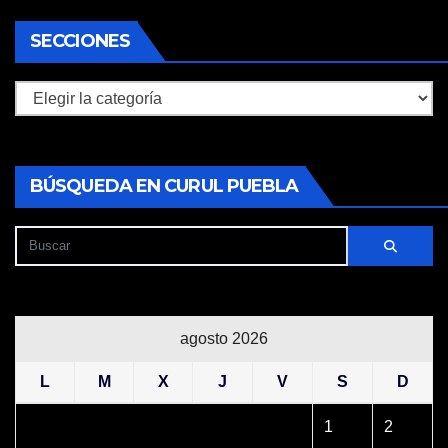
SECCIONES
Secciones
BÚSQUEDA EN CURUL PUEBLA
agosto 2026
L
M
X
J
V
S
D
1
2