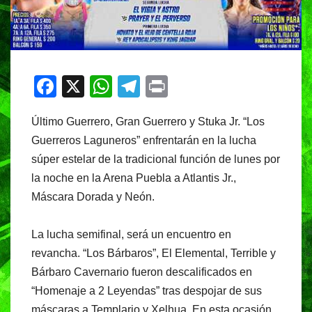
F
X
W
T
Pr
a
h
el
in
Último Guerrero, Gran Guerrero y Stuka Jr. “Los
c
at
e
t
Guerreros Laguneros” enfrentarán en la lucha
e
s
gr
súper estelar de la tradicional función de lunes por
b
A
a
la noche en la Arena Puebla a Atlantis Jr.,
o
p
m
Máscara Dorada y Neón.
o
p
La lucha semifinal, será un encuentro en
k
revancha. “Los Bárbaros”, El Elemental, Terrible y
Bárbaro Cavernario fueron descalificados en
“Homenaje a 2 Leyendas” tras despojar de sus
máscaras a Templario y Xelhua. En esta ocasión,