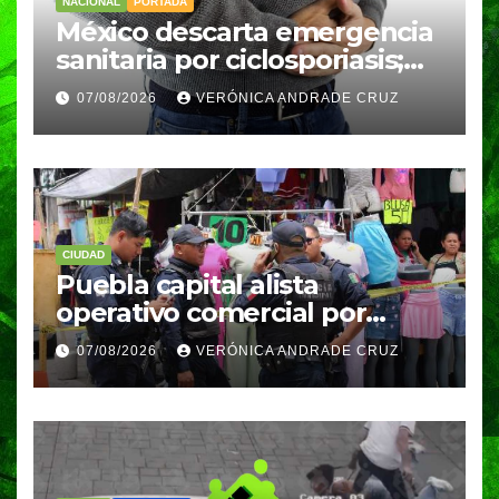
NACIONAL
PORTADA
México descarta emergencia
sanitaria por ciclosporiasis;
reportan 33 casos en dos
07/08/2026
VERÓNICA ANDRADE CRUZ
meses
CIUDAD
Puebla capital alista
operativo comercial por
fiestas patrias y regreso a
07/08/2026
VERÓNICA ANDRADE CRUZ
clases