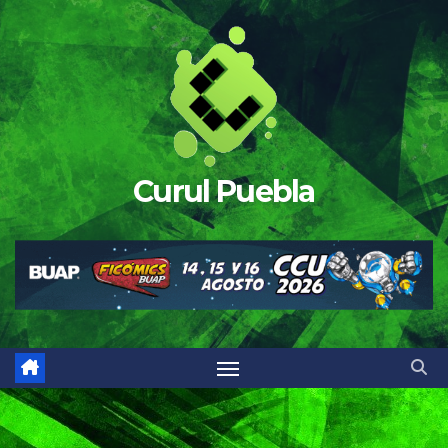
Saltar
al
contenido
Curul Puebla