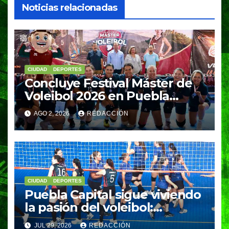
Noticias relacionadas
CIUDAD
DEPORTES
Concluye Festival Máster de
Voleibol 2026 en Puebla
Capital
AGO 2, 2026
REDACCIÓN
CIUDAD
DEPORTES
Puebla Capital sigue viviendo
la pasión del voleibol:
Gobierno de Pepe Chedraui
JUL 29, 2026
REDACCIÓN