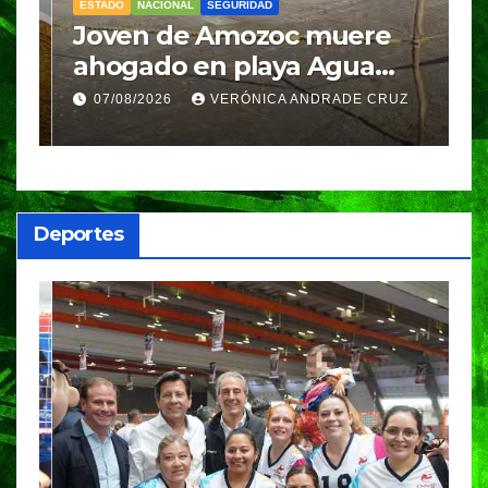
ESTADO
NACIONAL
SEGURIDAD
N
Joven de Amozoc muere
S
y
ahogado en playa Agua
i
Azul, en Cazones, Veracruz
p
07/08/2026
VERÓNICA ANDRADE CRUZ
h
Deportes