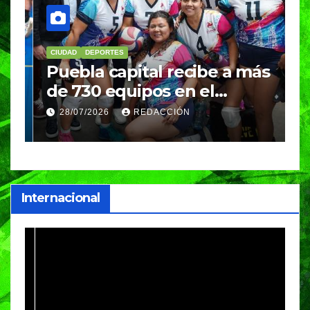
CIUDAD
DEPORTES
D
Puebla capital recibe a más
B
de 730 equipos en el
m
Festival Máster de Voleibol
N
28/07/2026
REDACCIÓN
c
i
Internacional