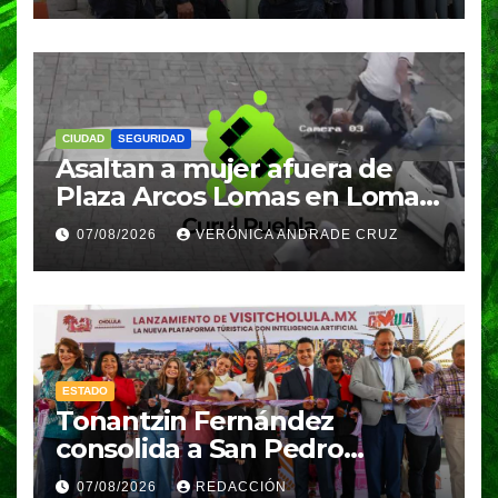
CIUDAD
SEGURIDAD
Asaltan a mujer afuera de
Plaza Arcos Lomas en Lomas
de Angelópolis; delincuentes
07/08/2026
VERÓNICA ANDRADE CRUZ
huyeron en auto
ESTADO
Tonantzin Fernández
consolida a San Pedro
Cholula como referente en
07/08/2026
REDACCIÓN