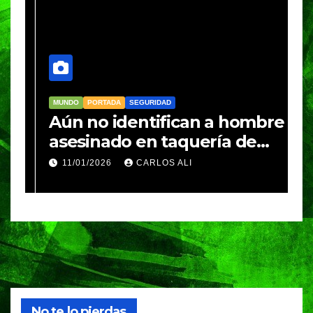
MUNDO
PORTADA
SEGURIDAD
M
Aún no identifican a hombre
R
asesinado en taquería de
L
Amozoc
c
11/01/2026
CARLOS ALI
n
c
e
No te lo pierdas