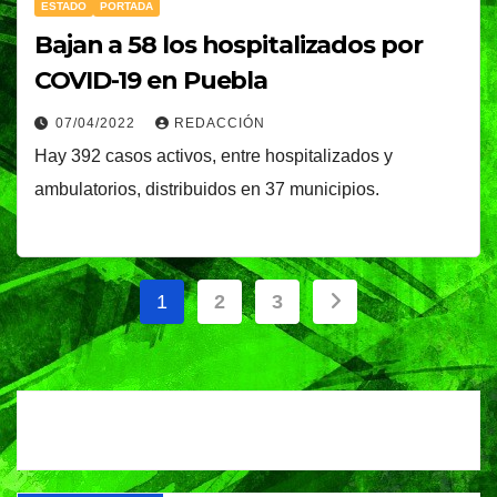
ESTADO
PORTADA
Bajan a 58 los hospitalizados por
COVID-19 en Puebla
07/04/2022
REDACCIÓN
Hay 392 casos activos, entre hospitalizados y
ambulatorios, distribuidos en 37 municipios.
Paginación
1
2
3
de
entradas