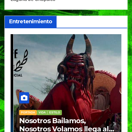
Entretenimiento
PORTADA
VIDA │ ESTILO
V
Nosotros Bailamos,
C
Nosotros Volamos llega al
p