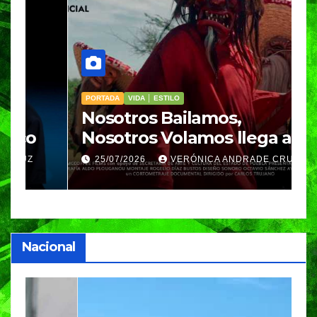
PORTADA
VIDA │ ESTILO
V
Nosotros Bailamos,
C
Nosotros Volamos llega al
p
GIFF
p
25/07/2026
VERÓNICA ANDRADE CRUZ
Nacional