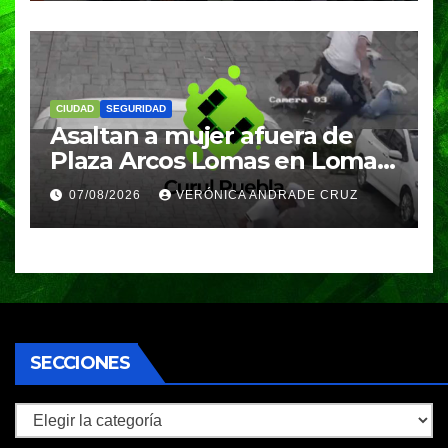
CIUDAD
SEGURIDAD
Asaltan a mujer afuera de
Plaza Arcos Lomas en Lomas
de Angelópolis; delincuentes
07/08/2026
VERÓNICA ANDRADE CRUZ
huyeron en auto
SECCIONES
Secciones