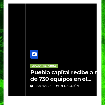
CIUDAD
DEPORTES
D
Puebla capital recibe a más
B
de 730 equipos en el
m
Festival Máster de Voleibol
N
28/07/2026
REDACCIÓN
c
i