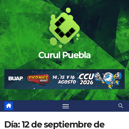
Saltar
al
contenido
Curul Puebla
Día:
12 de septiembre de