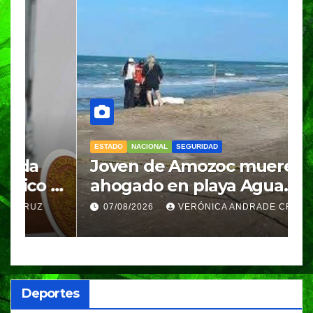
ESTADO
NACIONAL
SEGURIDAD
N
Joven de Amozoc muere
S
y
ahogado en playa Agua
i
Azul, en Cazones, Veracruz
p
07/08/2026
VERÓNICA ANDRADE CRUZ
h
Deportes