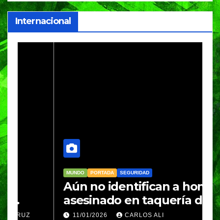
Internacional
MUNDO
PORTADA
SEGURIDAD
M
Aún no identifican a hombre
R
asesinado en taquería de
L
Amozoc
c
11/01/2026
CARLOS ALI