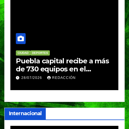
CIUDAD
DEPORTES
D
Puebla capital recibe a más
B
de 730 equipos en el
m
Festival Máster de Voleibol
N
28/07/2026
REDACCIÓN
c
i
Internacional