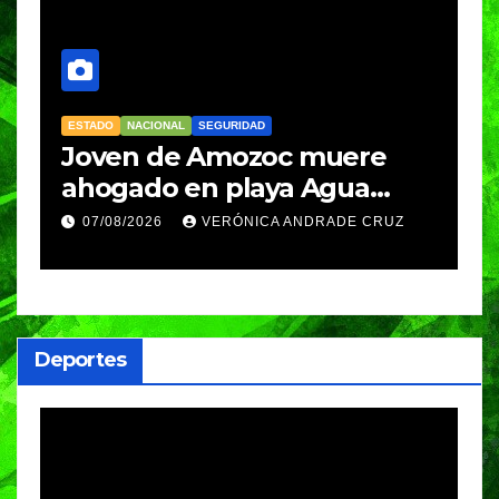
ESTADO
NACIONAL
SEGURIDAD
N
Joven de Amozoc muere
S
y
ahogado en playa Agua
i
Azul, en Cazones, Veracruz
p
07/08/2026
VERÓNICA ANDRADE CRUZ
h
Deportes