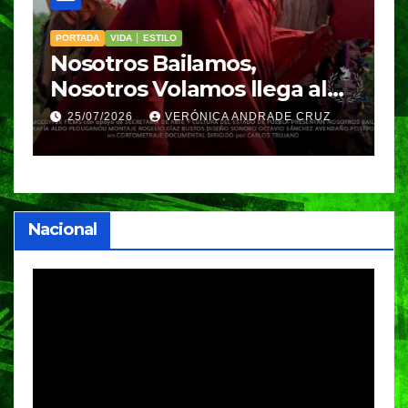
PORTADA
VIDA │ ESTILO
V
Nosotros Bailamos,
C
Nosotros Volamos llega al
p
GIFF
p
25/07/2026
VERÓNICA ANDRADE CRUZ
Nacional