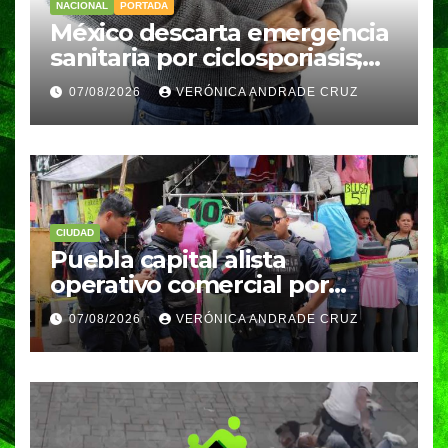
NACIONAL
PORTADA
México descarta emergencia
sanitaria por ciclosporiasis;
reportan 33 casos en dos
07/08/2026
VERÓNICA ANDRADE CRUZ
meses
CIUDAD
Puebla capital alista
operativo comercial por
fiestas patrias y regreso a
07/08/2026
VERÓNICA ANDRADE CRUZ
clases