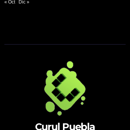
« Oct
Dic »
Curul Puebla