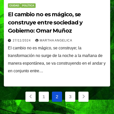
CIUDAD
POLÍTICA
El cambio no es mágico, se
construye entre sociedad y
Gobierno: Omar Muñoz
27/11/2024
MARTHA ANGELICA
El cambio no es mágico, se construye; la
transformación no surge de la noche a la mañana de
manera espontánea, se va construyendo en el andar y
en conjunto entre…
Paginación
1
2
3
de