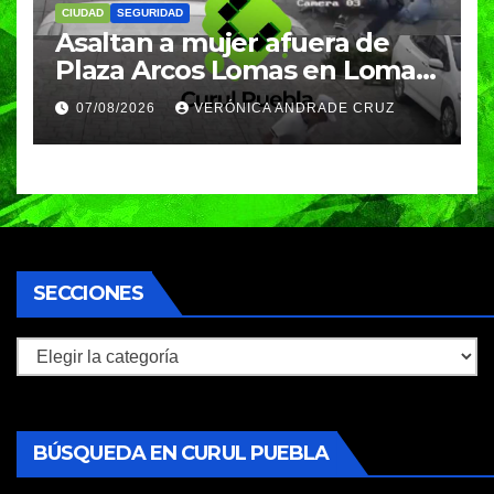
CIUDAD
SEGURIDAD
Asaltan a mujer afuera de
Plaza Arcos Lomas en Lomas
de Angelópolis; delincuentes
07/08/2026
VERÓNICA ANDRADE CRUZ
huyeron en auto
SECCIONES
Secciones
BÚSQUEDA EN CURUL PUEBLA