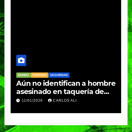
MUNDO
PORTADA
SEGURIDAD
M
Aún no identifican a hombre
R
asesinado en taquería de
L
Amozoc
c
11/01/2026
CARLOS ALI
n
c
e