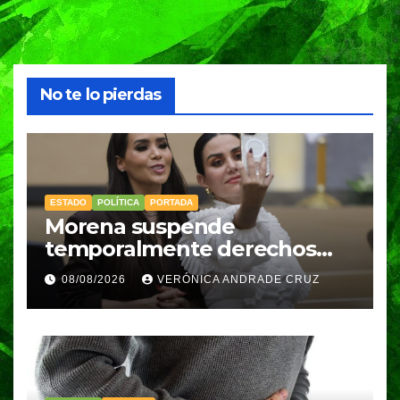
No te lo pierdas
ESTADO
POLÍTICA
PORTADA
Morena suspende
temporalmente derechos
partidarios de Nayeli Salvatori
08/08/2026
VERÓNICA ANDRADE CRUZ
y Graciela Palomares