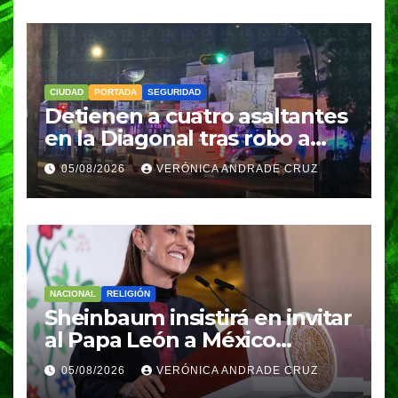
CIUDAD
PORTADA
SEGURIDAD
Detienen a cuatro asaltantes
en la Diagonal tras robo a
Coppel en el Centro de
05/08/2026
VERÓNICA ANDRADE CRUZ
Puebla; recuperan celulares
y aseguran un arma
NACIONAL
RELIGIÓN
Sheinbaum insistirá en invitar
al Papa León a México
durante su próxima gira por
05/08/2026
VERÓNICA ANDRADE CRUZ
América Latina