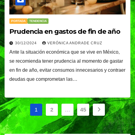
PORTADA
TENDENCIA
Prudencia en gastos de fin de año
30/12/2024
VERÓNICA ANDRADE CRUZ
Ante la situación económica que se vive en México,
se recomienda tener prudencia al momento de gastar
en fin de año, evitar consumos innecesarios y contraer
deudas que comprometan las…
Paginación
1
2
…
45
de
entradas