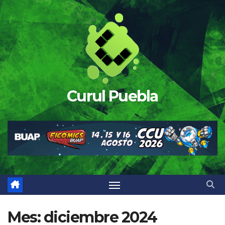
Saltar
al
contenido
Curul Puebla
Mes:
diciembre 2024