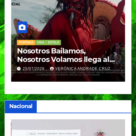
PORTADA
VIDA │ ESTILO
V
Nosotros Bailamos,
C
Nosotros Volamos llega al
p
GIFF
p
25/07/2026
VERÓNICA ANDRADE CRUZ
Nacional