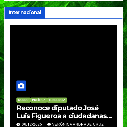
Internacional
MUNDO
POLÍTICA
TENDENCIA
M
re
Reconoce diputado José
I
Luis Figueroa a ciudadanas y
r
ciudadanos que
d
06/12/2025
VERÓNICA ANDRADE CRUZ