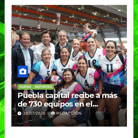
CIUDAD
DEPORTES
D
Puebla capital recibe a más
B
de 730 equipos en el
m
Festival Máster de Voleibol
N
28/07/2026
REDACCIÓN
c
i