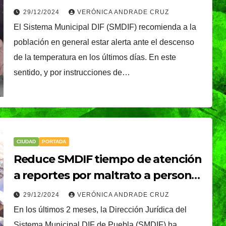
temperaturas en la Ciudad de
29/12/2024
VERÓNICA ANDRADE CRUZ
Puebla
El Sistema Municipal DIF (SMDIF) recomienda a la
población en general estar alerta ante el descenso
de la temperatura en los últimos días. En este
sentido, y por instrucciones de…
CIUDAD
PORTADA
Reduce SMDIF tiempo de atención
a reportes por maltrato a personas
adultas mayores
29/12/2024
VERÓNICA ANDRADE CRUZ
En los últimos 2 meses, la Dirección Jurídica del
TENDENCIA
VIDA │ ESTILO
Sistema Municipal DIF de Puebla (SMDIF) ha