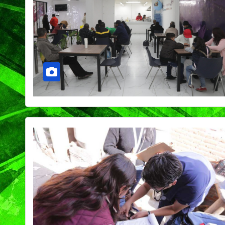
PORTADA
TENDENCIA
VIDA │ ESTILO