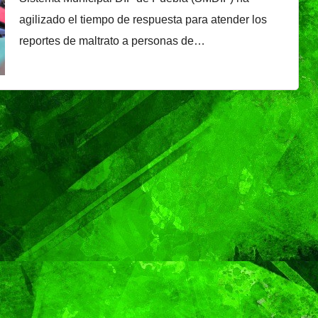
é, el
Oreo® y BTS lanzan
agilizado el tiempo de respuesta para atender los
nal que
su edición limitada
reportes de maltrato a personas de…
s
en México
NDRADE
30/07/2026
VERÓNICA ANDRADE
Ixtapa-
CRUZ