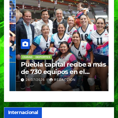
CIUDAD
DEPORTES
D
Puebla capital recibe a más
B
de 730 equipos en el
m
Festival Máster de Voleibol
N
28/07/2026
REDACCIÓN
c
i
Internacional