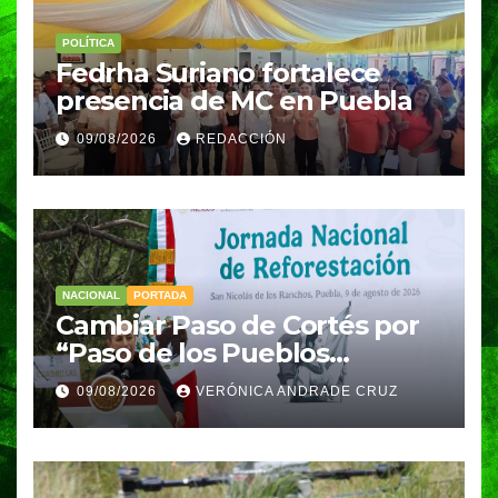
POLÍTICA
Fedrha Suriano fortalece
presencia de MC en Puebla
09/08/2026
REDACCIÓN
NACIONAL
PORTADA
Cambiar Paso de Cortés por
“Paso de los Pueblos
Indígenas” plantea
09/08/2026
VERÓNICA ANDRADE CRUZ
Sheinbaum