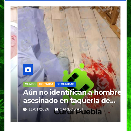
MUNDO
PORTADA
SEGURIDAD
M
Aún no identifican a hombre
R
asesinado en taquería de
L
Amozoc
c
11/01/2026
CARLOS ALI
n
c
e