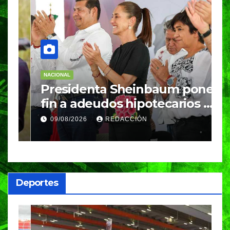
NACIONAL
N
Presidenta Sheinbaum pone
M
fin a adeudos hipotecarios y
e
entrega vivienda digna a
c
09/08/2026
REDACCIÓN
familias poblanas
c
Deportes