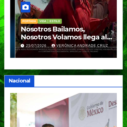
PORTADA
VIDA │ ESTILO
V
Nosotros Bailamos,
C
Nosotros Volamos llega al
p
GIFF
p
25/07/2026
VERÓNICA ANDRADE CRUZ
Nacional