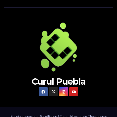
Curul Puebla
Funciona gracias a WordPress
|
Tema: Newsup de
Themeansar