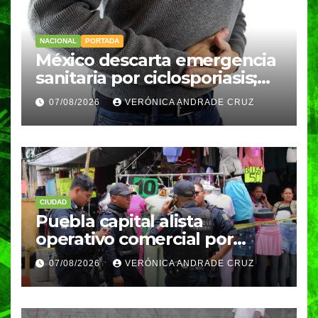
NACIONAL
PORTADA
México descarta emergencia
sanitaria por ciclosporiasis;
reportan 33 casos en dos
07/08/2026
VERÓNICA ANDRADE CRUZ
meses
CIUDAD
Puebla capital alista
operativo comercial por
fiestas patrias y regreso a
07/08/2026
VERÓNICA ANDRADE CRUZ
clases