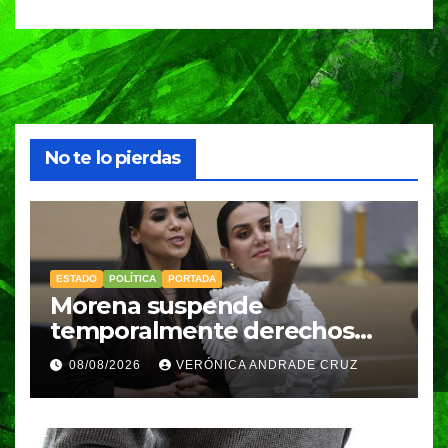
No te lo pierdas
ESTADO
POLÍTICA
PORTADA
Morena suspende
temporalmente derechos
partidarios de Nayeli Salvatori
08/08/2026
VERÓNICA ANDRADE CRUZ
y Graciela Palomares