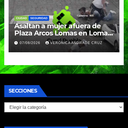
CIUDAD
SEGURIDAD
Asaltan a mujer afuera de
Plaza Arcos Lomas en Lomas
de Angelópolis; delincuentes
07/08/2026
VERÓNICA ANDRADE CRUZ
huyeron en auto
SECCIONES
Secciones