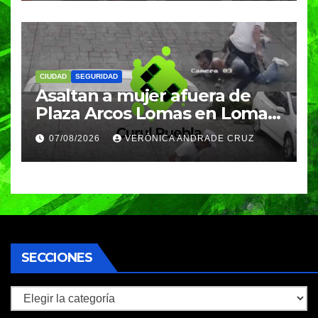
CIUDAD
SEGURIDAD
Asaltan a mujer afuera de
Plaza Arcos Lomas en Lomas
de Angelópolis; delincuentes
07/08/2026
VERÓNICA ANDRADE CRUZ
huyeron en auto
SECCIONES
Secciones