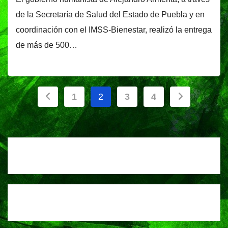
de la Secretaría de Salud del Estado de Puebla y en
coordinación con el IMSS-Bienestar, realizó la entrega
de más de 500…
Paginación
1
2
3
4
de
entradas