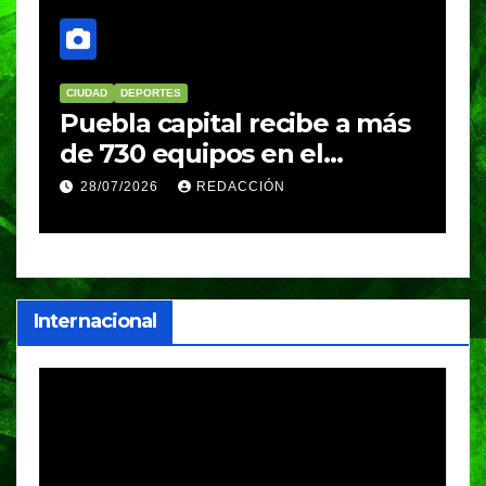
CIUDAD
DEPORTES
D
Puebla capital recibe a más
B
de 730 equipos en el
m
Festival Máster de Voleibol
N
28/07/2026
REDACCIÓN
c
i
Internacional