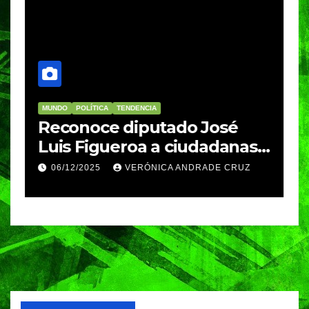
MUNDO
POLÍTICA
TENDENCIA
M
re
Reconoce diputado José
I
Luis Figueroa a ciudadanas y
r
ciudadanos que
d
06/12/2025
VERÓNICA ANDRADE CRUZ
contribuyeron a generar y
d
enriquecer iniciativas