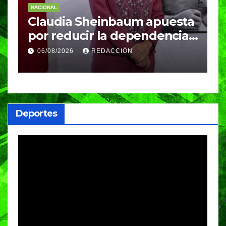
NACIONAL
N
Claudia Sheinbaum apuesta
S
por reducir la dependencia
i
del gas importado; fracking
M
06/08/2026
REDACCIÓN
sigue bajo evaluación
g
Deportes