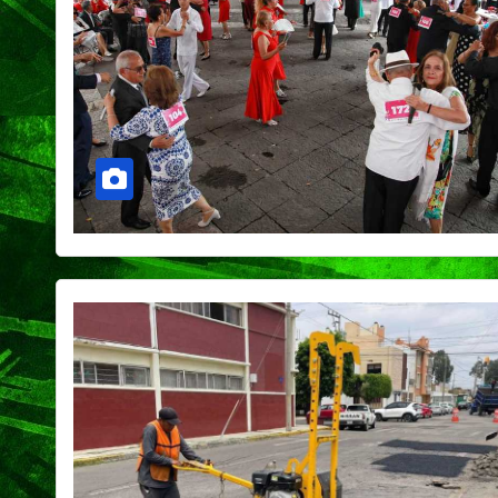
CIUDAD
DEPORTES
Concluye Fest
Máster de Vol