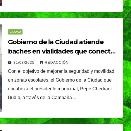
TENDENCIA
VIDA │ ESTILO
é, el
Oreo® y BTS lanzan
nal que
su edición limitada
CIUDAD
s
en México
NDRADE
30/07/2026
VERÓNICA ANDRADE
Gobierno de la Ciudad atiende
Ixtapa-
CRUZ
baches en vialidades que conectan
con planteles educativos
31/08/2025
REDACCIÓN
Con el objetivo de mejorar la seguridad y movilidad
en zonas escolares, el Gobierno de la Ciudad que
encabeza el presidente municipal, Pepe Chedraui
Budib, a través de la Campaña…