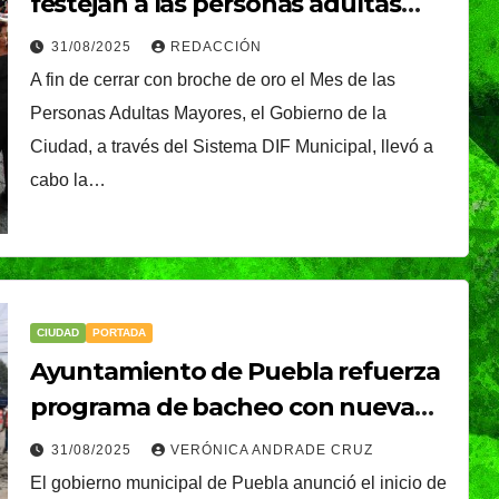
festejan a las personas adultas
de agosto y se
mayores con el concurso “Vive
31/08/2025
REDACCIÓN
plantarán 6.6
Danzón 2025”
A fin de cerrar con broche de oro el Mes de las
millones de árboles 
Personas Adultas Mayores, el Gobierno de la
plantas
Ciudad, a través del Sistema DIF Municipal, llevó a
cabo la…
CIUDAD
PORTADA
Ayuntamiento de Puebla refuerza
programa de bacheo con nueva
CIUDAD
DEPORTES
ival
Puebla Capital sigue
etapa en septiembre 2025
31/08/2025
VERÓNICA ANDRADE CRUZ
eibol
viviendo la pasión
El gobierno municipal de Puebla anunció el inicio de