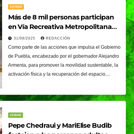
ESTADO
Más de 8 mil personas participan
en Vía Recreativa Metropolitana
edición “Mes de los Abuelos”: SMT
31/08/2025
REDACCIÓN
Como parte de las acciones que impulsa el Gobierno
de Puebla, encabezado por el gobernador Alejandro
istirá
NACIONAL
Armenta, para promover la movilidad sustentable, la
Presidenta Claudia
apa
activación física y la recuperación del espacio…
Sheinbaum present
o
NDRADE
la Jornada Nacional
óxima
05/08/2026
REDACCIÓN
de Reforestación
ica
2026; se realizará el
CIUDAD
Pepe Chedraui y MariElise Budib
próximo domingo 9