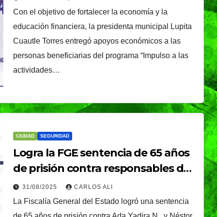
Con el objetivo de fortalecer la economía y la
educación financiera, la presidenta municipal Lupita
Cuautle Torres entregó apoyos económicos a las
personas beneficiarias del programa “Impulso a las
actividades…
CIUDAD
SEGURIDAD
Logra la FGE sentencia de 65 años
de prisión contra responsables de
secuestro exprés y robo de
31/08/2025
CARLOS ALI
vehículo
La Fiscalía General del Estado logró una sentencia
de 65 años de prisión contra Ada Yadira N., y Néstor