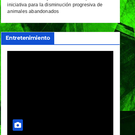
iniciativa para la disminución progresiva de
animales abandonados
Entretenimiento