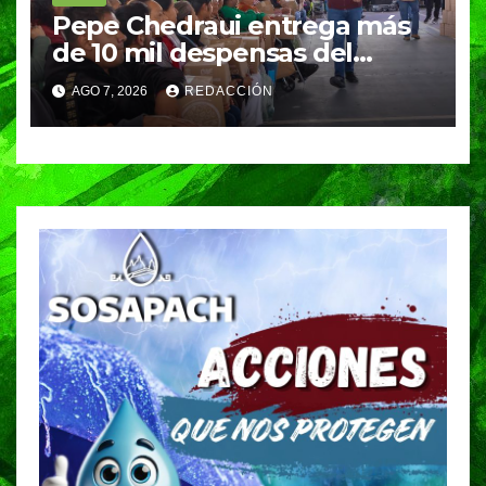
Pepe Chedraui entrega más
de 10 mil despensas del
programa “Alimentación
AGO 7, 2026
REDACCIÓN
Imparable” en la Laguna de
Chapulco