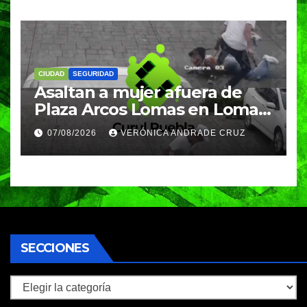
CIUDAD
SEGURIDAD
Asaltan a mujer afuera de
Plaza Arcos Lomas en Lomas
de Angelópolis; delincuentes
07/08/2026
VERÓNICA ANDRADE CRUZ
huyeron en auto
SECCIONES
Secciones