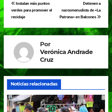
e
s
gr
Navegación
Instalan más puntos
Detienen a
b
A
a
verdes para promover el
narcomenudista de «La
de
o
p
m
reciclaje
Patrona» en Balcones
entradas
o
p
k
Por
Verónica Andrade
Cruz
Noticias relacionadas