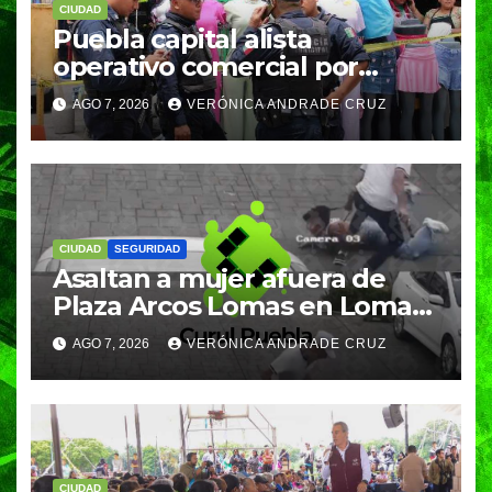
CIUDAD
Puebla capital alista
operativo comercial por
fiestas patrias y regreso a
AGO 7, 2026
VERÓNICA ANDRADE CRUZ
clases
CIUDAD
SEGURIDAD
Asaltan a mujer afuera de
Plaza Arcos Lomas en Lomas
de Angelópolis; delincuentes
AGO 7, 2026
VERÓNICA ANDRADE CRUZ
huyeron en auto
CIUDAD