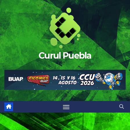
Saltar
al
contenido
Curul Puebla