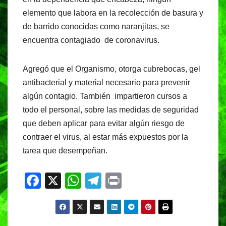
elemento que labora en la recolección de basura y
de barrido conocidas como naranjitas, se
encuentra contagiado de coronavirus.
Agregó que el Organismo, otorga cubrebocas, gel
antibacterial y material necesario para prevenir
algún contagio. También impartieron cursos a
todo el personal, sobre las medidas de seguridad
que deben aplicar para evitar algún riesgo de
contraer el virus, al estar más expuestos por la
tarea que desempeñan.
F
X
W
T
Pr
a
h
el
in
c
at
e
t