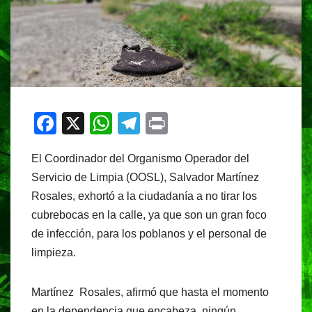
F
X
W
T
Pr
a
h
el
in
El Coordinador del Organismo Operador del
c
at
e
t
Servicio de Limpia (OOSL), Salvador Martínez
e
s
gr
Rosales, exhortó a la ciudadanía a no tirar los
b
A
a
cubrebocas en la calle, ya que son un gran foco
o
p
m
de infección, para los poblanos y el personal de
o
p
limpieza.
k
Martínez Rosales, afirmó que hasta el momento
en la dependencia que encabeza, ningún