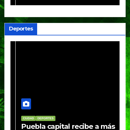
h
Deportes
CIUDAD
DEPORTES
D
Puebla capital recibe a más
B