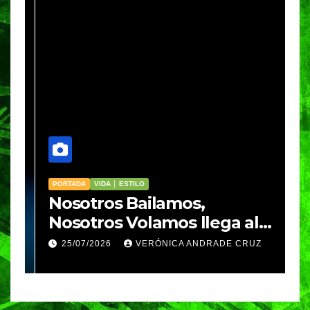
PORTADA
VIDA │ ESTILO
V
Nosotros Bailamos,
C
Nosotros Volamos llega al
p
GIFF
p
25/07/2026
VERÓNICA ANDRADE CRUZ