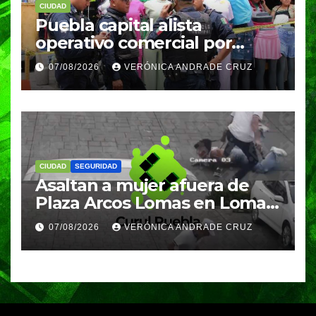
CIUDAD
Puebla capital alista
operativo comercial por
fiestas patrias y regreso a
07/08/2026
VERÓNICA ANDRADE CRUZ
clases
CIUDAD
SEGURIDAD
Asaltan a mujer afuera de
Plaza Arcos Lomas en Lomas
de Angelópolis; delincuentes
07/08/2026
VERÓNICA ANDRADE CRUZ
huyeron en auto