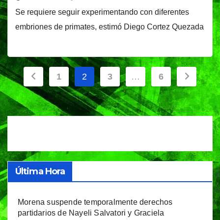
Se requiere seguir experimentando con diferentes
embriones de primates, estimó Diego Cortez Quezada
Paginación
1
2
3
…
6
de
entradas
Última Hora
Morena suspende temporalmente derechos
partidarios de Nayeli Salvatori y Graciela