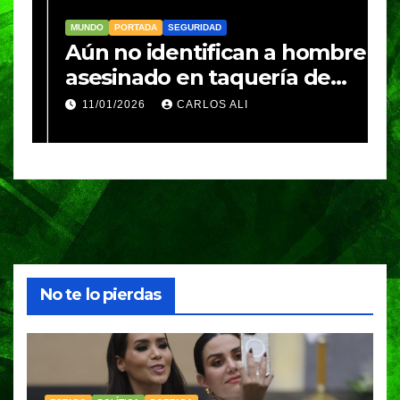
MUNDO
PORTADA
SEGURIDAD
M
Aún no identifican a hombre
R
asesinado en taquería de
L
Amozoc
c
11/01/2026
CARLOS ALI
n
c
e
No te lo pierdas