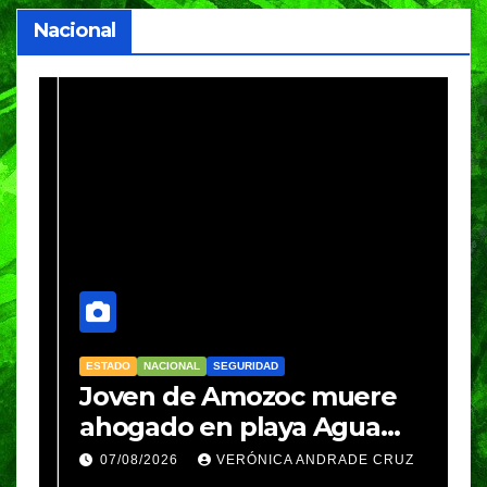
Nacional
ESTADO
NACIONAL
SEGURIDAD
N
Joven de Amozoc muere
S
y
ahogado en playa Agua
i
Azul, en Cazones, Veracruz
p
07/08/2026
VERÓNICA ANDRADE CRUZ