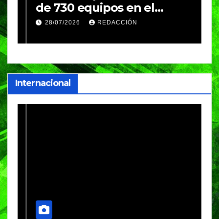
de 730 equipos en el
m
Festival Máster de Voleibol
N
28/07/2026
REDACCIÓN
c
i
Internacional