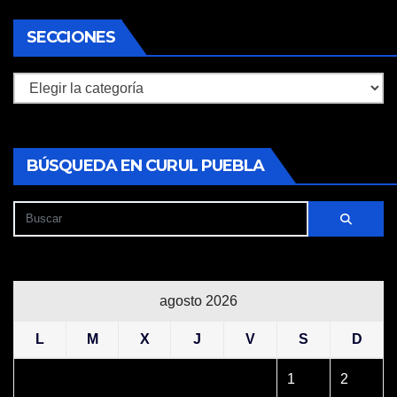
SECCIONES
Secciones
BÚSQUEDA EN CURUL PUEBLA
agosto 2026
L
M
X
J
V
S
D
1
2