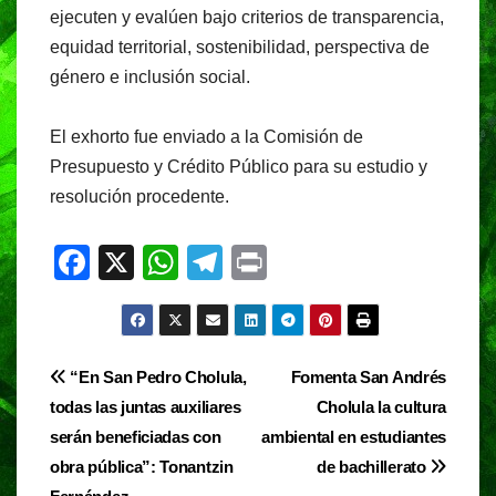
ejecuten y evalúen bajo criterios de transparencia,
equidad territorial, sostenibilidad, perspectiva de
género e inclusión social.
El exhorto fue enviado a la Comisión de
Presupuesto y Crédito Público para su estudio y
resolución procedente.
F
X
W
T
Pr
a
h
el
in
c
at
e
t
e
s
gr
Navegación
“En San Pedro Cholula,
Fomenta San Andrés
b
A
a
todas las juntas auxiliares
Cholula la cultura
de
o
p
m
serán beneficiadas con
ambiental en estudiantes
entradas
o
p
obra pública”: Tonantzin
de bachillerato