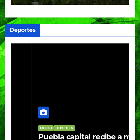
m
a
Deportes
CIUDAD
DEPORTES
D
Puebla capital recibe a más
B