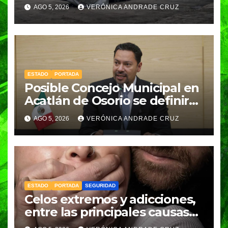
Tenampulco; investigan
AGO 5, 2026
VERÓNICA ANDRADE CRUZ
homicidio
ESTADO
PORTADA
Posible Concejo Municipal en
Acatlán de Osorio se definirá
en una semana; Congreso
AGO 5, 2026
VERÓNICA ANDRADE CRUZ
espera resolución de
Gobernación
ESTADO
PORTADA
SEGURIDAD
Celos extremos y adicciones,
entre las principales causas
de feminicidio en Puebla: