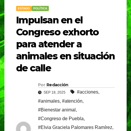
ESTADO
POLÍTICA
Impulsan en el
Congreso exhorto
para atender a
animales en situación
de calle
Por
Redacción
#acciones
,
SEP 18, 2025
#animales
,
#atención
,
#Bienestar animal
,
#Congreso de Puebla
,
#Elvia Graciela Palomares Ramírez
,