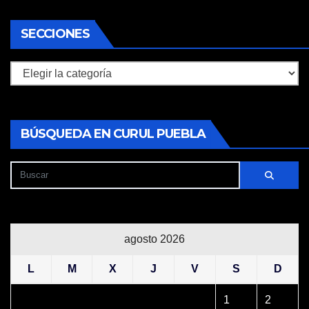
SECCIONES
Secciones
BÚSQUEDA EN CURUL PUEBLA
agosto 2026
L
M
X
J
V
S
D
1
2