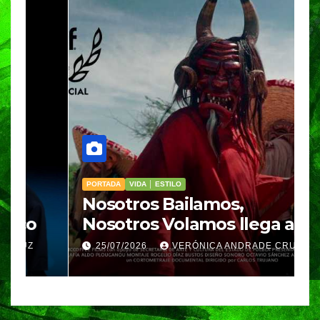
PORTADA
VIDA │ ESTILO
V
Nosotros Bailamos,
C
Nosotros Volamos llega al
p
GIFF
p
25/07/2026
VERÓNICA ANDRADE CRUZ