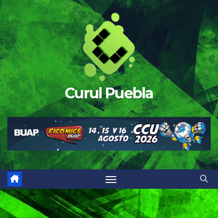
Saltar
al
contenido
Curul Puebla