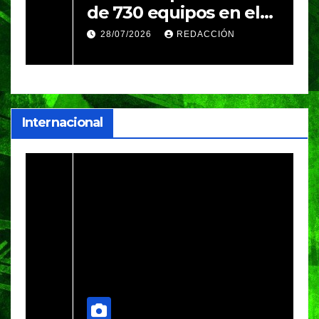
de 730 equipos en el
m
Festival Máster de Voleibol
N
28/07/2026
REDACCIÓN
c
i
Internacional