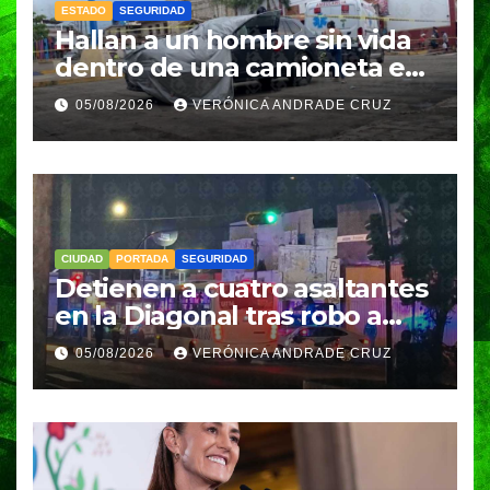
ESTADO
SEGURIDAD
Hallan a un hombre sin vida
dentro de una camioneta en
Tenampulco; investigan
05/08/2026
VERÓNICA ANDRADE CRUZ
homicidio
CIUDAD
PORTADA
SEGURIDAD
Detienen a cuatro asaltantes
en la Diagonal tras robo a
Coppel en el Centro de
05/08/2026
VERÓNICA ANDRADE CRUZ
Puebla; recuperan celulares
y aseguran un arma