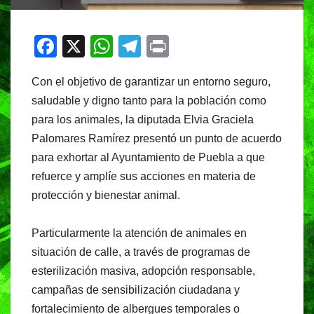
F
X
W
T
Pr
a
h
el
in
Con el objetivo de garantizar un entorno seguro,
c
at
e
t
saludable y digno tanto para la población como
e
s
gr
para los animales, la diputada Elvia Graciela
b
A
a
Palomares Ramírez presentó un punto de acuerdo
o
p
m
para exhortar al Ayuntamiento de Puebla a que
o
p
refuerce y amplíe sus acciones en materia de
protección y bienestar animal.
k
Particularmente la atención de animales en
situación de calle, a través de programas de
esterilización masiva, adopción responsable,
campañas de sensibilización ciudadana y
fortalecimiento de albergues temporales o