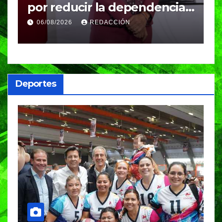
por reducir la dependencia
i
del gas importado; fracking
M
06/08/2026
REDACCIÓN
sigue bajo evaluación
g
Deportes