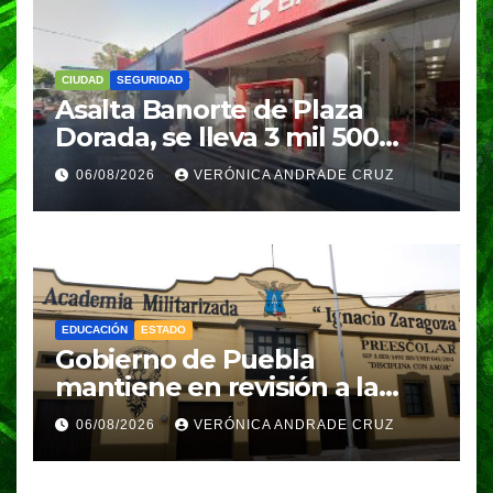
CIUDAD
SEGURIDAD
Asalta Banorte de Plaza
Dorada, se lleva 3 mil 500
pesos
06/08/2026
VERÓNICA ANDRADE CRUZ
EDUCACIÓN
ESTADO
Gobierno de Puebla
mantiene en revisión a la
Academia Militarizada para
06/08/2026
VERÓNICA ANDRADE CRUZ
seguir operando: Armenta