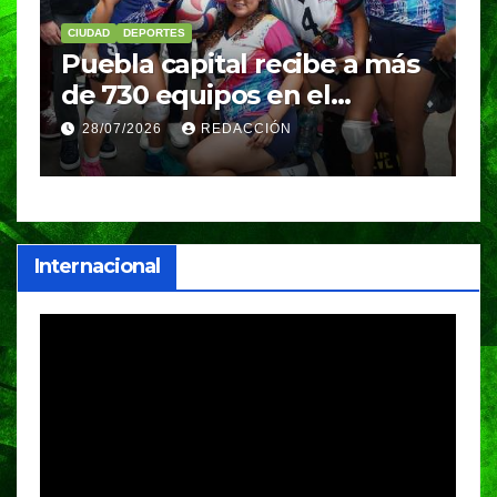
CIUDAD
DEPORTES
D
Puebla capital recibe a más
B
de 730 equipos en el
m
Festival Máster de Voleibol
N
28/07/2026
REDACCIÓN
c
i
Internacional