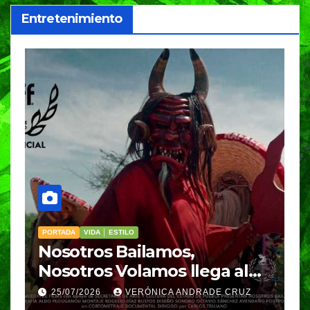
Entretenimiento
PORTADA
VIDA │ ESTILO
V
Nosotros Bailamos,
C
Nosotros Volamos llega al
p
GIFF
p
25/07/2026
VERÓNICA ANDRADE CRUZ