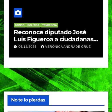
MUNDO
POLÍTICA
TENDENCIA
M
re
Reconoce diputado José
I
Luis Figueroa a ciudadanas y
r
ciudadanos que
d
06/12/2025
VERÓNICA ANDRADE CRUZ
contribuyeron a generar y
d
enriquecer iniciativas
No te lo pierdas