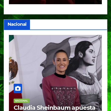
Nacional
NACIONAL
N
Claudia Sheinbaum apuesta
S