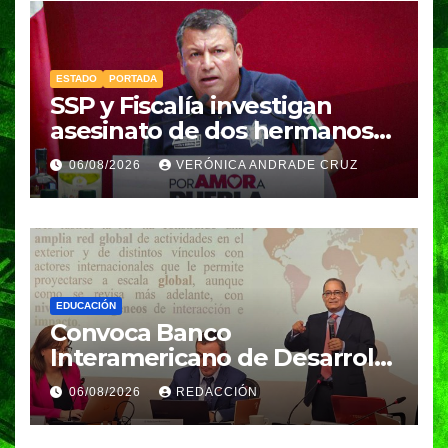
ESTADO
PORTADA
SSP y Fiscalía investigan
asesinato de dos hermanos
en Huixcolotla; refuerzan
06/08/2026
VERÓNICA ANDRADE CRUZ
seguridad en la Central de
Abasto
EDUCACIÓN
Convoca Banco
Interamericano de Desarrollo
a investigador BUAP para
06/08/2026
REDACCIÓN
análisis internacional