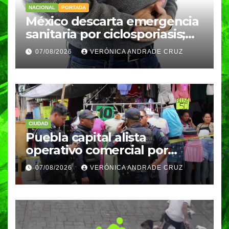
NACIONAL
PORTADA
México descarta emergencia
sanitaria por ciclosporiasis;
reportan 33 casos en dos
07/08/2026
VERÓNICA ANDRADE CRUZ
meses
CIUDAD
Puebla capital alista
operativo comercial por
fiestas patrias y regreso a
07/08/2026
VERÓNICA ANDRADE CRUZ
clases