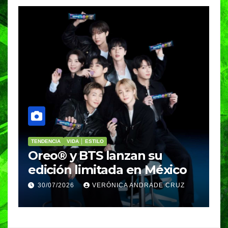
PORTADA
VIDA │ ESTILO
V
Nosotros Bailamos,
C
Nosotros Volamos llega al
p
GIFF
p
25/07/2026
VERÓNICA ANDRADE CRUZ