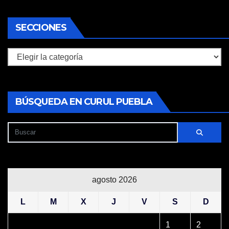
SECCIONES
Secciones
BÚSQUEDA EN CURUL PUEBLA
agosto 2026
L
M
X
J
V
S
D
1
2