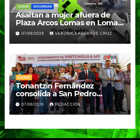
CIUDAD
SEGURIDAD
Asaltan a mujer afuera de
Plaza Arcos Lomas en Lomas
de Angelópolis; delincuentes
07/08/2026
VERÓNICA ANDRADE CRUZ
huyeron en auto
ESTADO
Tonantzin Fernández
consolida a San Pedro
Cholula como referente en
07/08/2026
REDACCIÓN
turismo inteligente