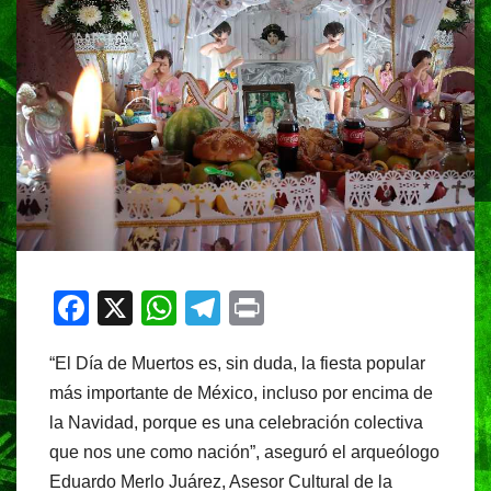
F
X
W
T
Pr
a
h
el
in
“El Día de Muertos es, sin duda, la fiesta popular
c
at
e
t
más importante de México, incluso por encima de
e
s
gr
la Navidad, porque es una celebración colectiva
b
A
a
que nos une como nación”, aseguró el arqueólogo
o
p
m
Eduardo Merlo Juárez, Asesor Cultural de la