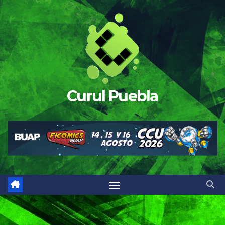
Saltar
al
contenido
Curul Puebla