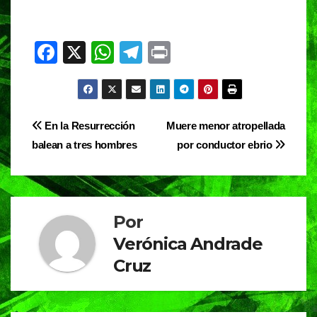
F
X
W
T
Pr
a
h
el
in
c
at
e
t
e
s
gr
Navegación
En la Resurrección
Muere menor atropellada
b
A
a
balean a tres hombres
por conductor ebrio
de
o
p
m
entradas
o
p
k
Por
Verónica Andrade
Cruz