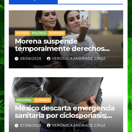
ESTADO
POLÍTICA
PORTADA
Morena suspende
temporalmente derechos
partidarios de Nayeli Salvatori
08/08/2026
VERÓNICA ANDRADE CRUZ
y Graciela Palomares
NACIONAL
PORTADA
México descarta emergencia
sanitaria por ciclosporiasis;
reportan 33 casos en dos
07/08/2026
VERÓNICA ANDRADE CRUZ
meses