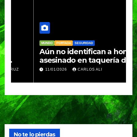
MUNDO
PORTADA
SEGURIDAD
M
Aún no identifican a hombre
R
asesinado en taquería de
L
Amozoc
c
11/01/2026
CARLOS ALI
n
c
e
No te lo pierdas