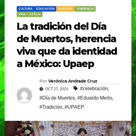
CULTURA
EDUCACIÓN
PORTADA
TENDENCIA
VIDA │ ESTILO
La tradición del Día
de Muertos, herencia
viva que da identidad
a México: Upaep
Por
Verónica Andrade Cruz
#celebración
,
OCT 27, 2025
#Día de Muertos
,
#Eduardo Merlo
,
#Tradición
,
#UPAEP