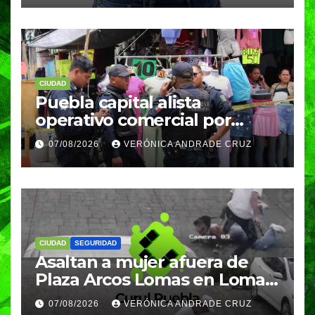
CIUDAD
Puebla capital alista
operativo comercial por
fiestas patrias y regreso a
07/08/2026
VERÓNICA ANDRADE CRUZ
clases
CIUDAD
SEGURIDAD
Asaltan a mujer afuera de
Plaza Arcos Lomas en Lomas
de Angelópolis; delincuentes
07/08/2026
VERÓNICA ANDRADE CRUZ
huyeron en auto