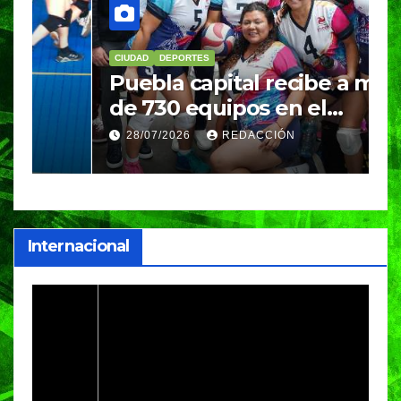
CIUDAD
DEPORTES
D
Puebla capital recibe a más
B
de 730 equipos en el
m
Festival Máster de Voleibol
N
28/07/2026
REDACCIÓN
c
i
Internacional