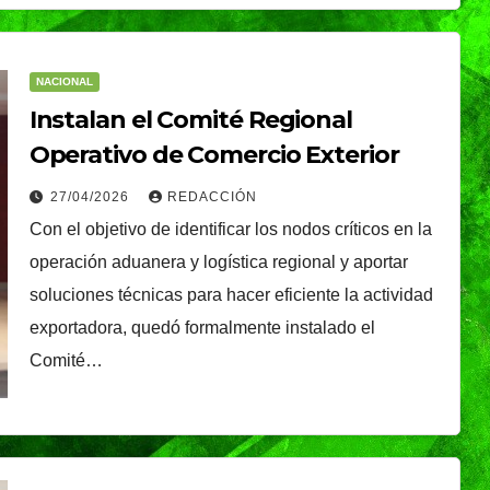
NACIONAL
Instalan el Comité Regional
Operativo de Comercio Exterior
NACIONAL
Gobierno federal
27/04/2026
REDACCIÓN
tación
busca destrabar
Con el objetivo de identificar los nodos críticos en la
XIV
exportación de
operación aduanera y logística regional y aportar
06/08/2026
REDACCIÓN
soluciones técnicas para hacer eficiente la actividad
xico;
aguacate; reforzará
exportadora, quedó formalmente instalado el
cha
seguridad en
Comité…
Michoacán