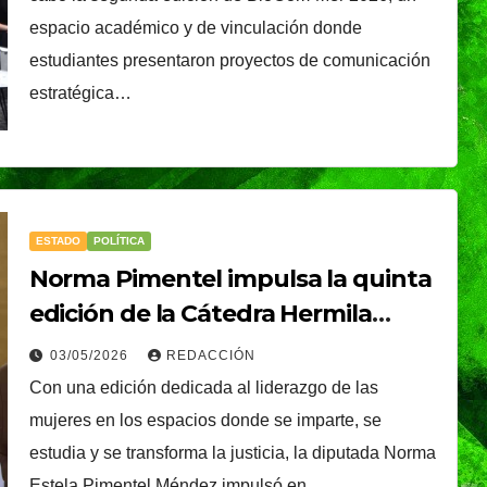
espacio académico y de vinculación donde
estudiantes presentaron proyectos de comunicación
estratégica…
ESTADO
POLÍTICA
Norma Pimentel impulsa la quinta
edición de la Cátedra Hermila
Galindo con mujeres que lideran la
03/05/2026
REDACCIÓN
transformación de la justicia
Con una edición dedicada al liderazgo de las
mujeres en los espacios donde se imparte, se
TENDENCIA
VIDA │ ESTILO
estudia y se transforma la justicia, la diputada Norma
é, el
Oreo® y BTS lanzan
Estela Pimentel Méndez impulsó en…