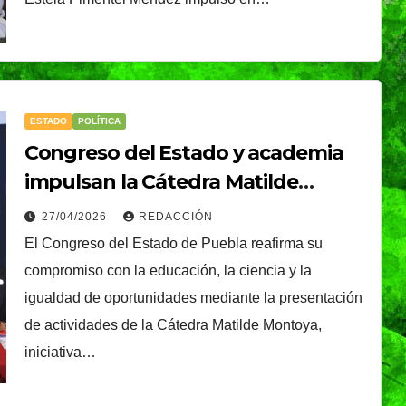
nal que
su edición limitada
s
en México
NDRADE
30/07/2026
VERÓNICA ANDRADE
Ixtapa-
CRUZ
ESTADO
POLÍTICA
Congreso del Estado y academia
impulsan la Cátedra Matilde
Montoya, a realizarse el 29 de abril
27/04/2026
REDACCIÓN
El Congreso del Estado de Puebla reafirma su
compromiso con la educación, la ciencia y la
igualdad de oportunidades mediante la presentación
de actividades de la Cátedra Matilde Montoya,
iniciativa…