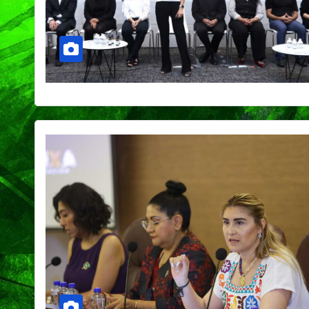
PORTADA
TENDENCIA
VIDA │ ESTILO
Carmelitas Caf