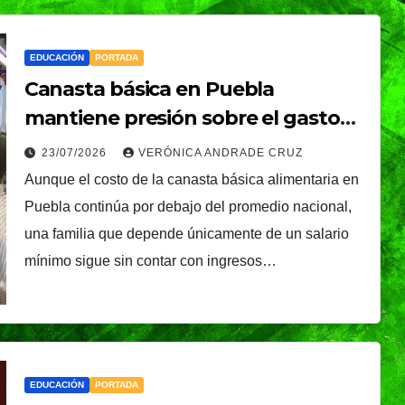
EDUCACIÓN
PORTADA
Canasta básica en Puebla
mantiene presión sobre el gasto
familiar; UPAEP publicará
23/07/2026
VERÓNICA ANDRADE CRUZ
monitoreo mensual
Aunque el costo de la canasta básica alimentaria en
Puebla continúa por debajo del promedio nacional,
una familia que depende únicamente de un salario
mínimo sigue sin contar con ingresos…
EDUCACIÓN
PORTADA