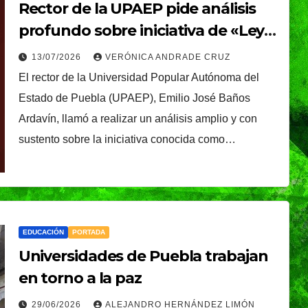
Rector de la UPAEP pide análisis
profundo sobre iniciativa de «Ley
de Infancias Trans» y priorizar el
13/07/2026
VERÓNICA ANDRADE CRUZ
bienestar de la niñez
El rector de la Universidad Popular Autónoma del
Estado de Puebla (UPAEP), Emilio José Baños
Ardavín, llamó a realizar un análisis amplio y con
sustento sobre la iniciativa conocida como…
EDUCACIÓN
PORTADA
Universidades de Puebla trabajan
en torno a la paz
29/06/2026
ALEJANDRO HERNÁNDEZ LIMÓN