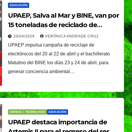
EDUCACIÓN
UPAEP, Salva al Mar y BINE, van por
15 toneladas de reciclado de
electrónicos
20/04/2026
VERÓNICA ANDRADE CRUZ
UPAEP impulsa campaña de reciclaje de
electrónicos del 20 al 22 de abril y el bachillerato
Matutino del BINE los días 23 y 24 de abril, para
generar conciencia ambiental…
CIUDAD
DEPORTES
ival
Puebla Capital sigue
eibol
viviendo la pasión
CIENCIA │ TECNOLOGÍA
EDUCACIÓN
a
del voleibol:
UPAEP destaca importancia de
29/07/2026
REDACCIÓN
Artemis II para el regreso del ser