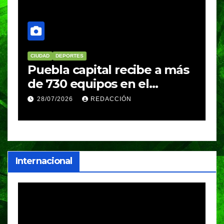
CIUDAD
DEPORTES
D
Puebla capital recibe a más
B
de 730 equipos en el
m
Festival Máster de Voleibol
N
28/07/2026
REDACCIÓN
c
i
Internacional