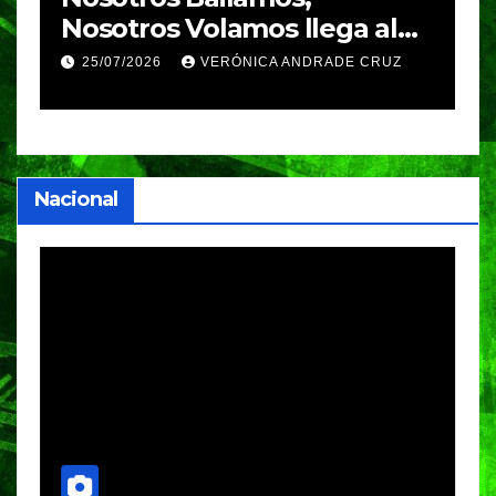
Nosotros Volamos llega al
p
GIFF
p
25/07/2026
VERÓNICA ANDRADE CRUZ
Nacional