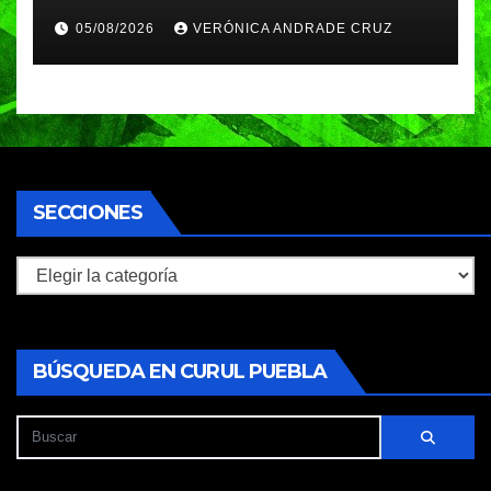
Ignacio Zaragoza en Puebla;
05/08/2026
VERÓNICA ANDRADE CRUZ
piden a la SEP no cerrar el
plantel
SECCIONES
Secciones
BÚSQUEDA EN CURUL PUEBLA