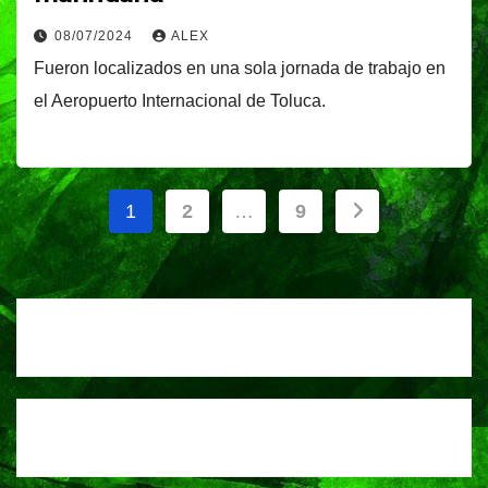
08/07/2024
ALEX
Fueron localizados en una sola jornada de trabajo en
el Aeropuerto Internacional de Toluca.
Paginación
1
2
…
9
de
entradas