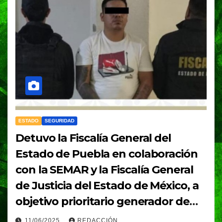
ESTADO
SEGURIDAD
Detuvo la Fiscalía General del
Estado de Puebla en colaboración
con la SEMAR y la Fiscalía General
de Justicia del Estado de México, a
objetivo prioritario generador de
violencia en Puebla; está vinculado
11/06/2025
REDACCIÓN