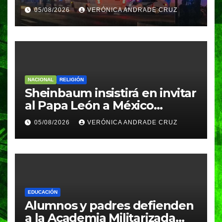
Coppel en el Centro de
05/08/2026
VERÓNICA ANDRADE CRUZ
Puebla; recuperan celulares
y aseguran un arma
NACIONAL
RELIGIÓN
Sheinbaum insistirá en invitar
al Papa León a México
durante su próxima gira por
05/08/2026
VERÓNICA ANDRADE CRUZ
América Latina
EDUCACIÓN
Alumnos y padres defienden
a la Academia Militarizada