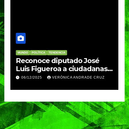
MUNDO
POLÍTICA
TENDENCIA
M
re
Reconoce diputado José
I
Luis Figueroa a ciudadanas y
r
ciudadanos que
d
06/12/2025
VERÓNICA ANDRADE CRUZ
contribuyeron a generar y
d
enriquecer iniciativas