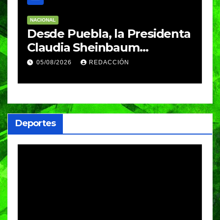
NACIONAL
E
Desde Puebla, la Presidenta
S
Claudia Sheinbaum
c
arrancará la Jornada
S
05/08/2026
REDACCIÓN
Nacional de Reforestación
P
m
a
Deportes