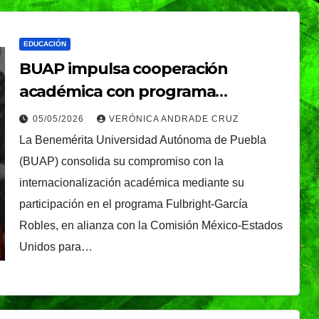
EDUCACIÓN
BUAP impulsa cooperación
académica con programa
Fulbright-García Robles y fortalece
05/05/2026
VERÓNICA ANDRADE CRUZ
enseñanza bilingüe en Ciencias
La Benemérita Universidad Autónoma de Puebla
Químicas
(BUAP) consolida su compromiso con la
internacionalización académica mediante su
participación en el programa Fulbright-García
Robles, en alianza con la Comisión México-Estados
Unidos para…