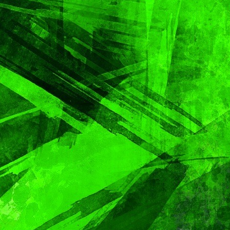
PORTADA
TENDENCIA
VIDA │ ESTILO