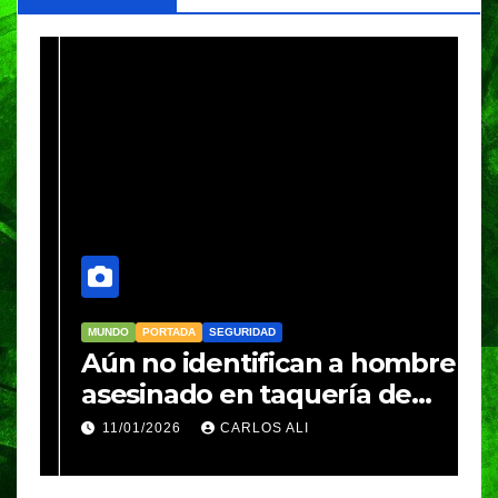
MUNDO
PORTADA
SEGURIDAD
M
Aún no identifican a hombre
R
asesinado en taquería de
L
Amozoc
c
11/01/2026
CARLOS ALI
n
c
e