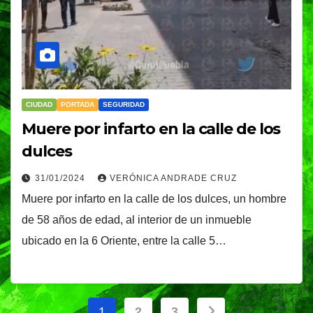
CIUDAD
PORTADA
SEGURIDAD
Muere por infarto en la calle de los
dulces
31/01/2024
VERÓNICA ANDRADE CRUZ
Muere por infarto en la calle de los dulces, un hombre
de 58 años de edad, al interior de un inmueble
ubicado en la 6 Oriente, entre la calle 5…
Paginación
1
2
3