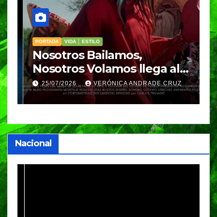
PORTADA
VIDA │ ESTILO
V
Nosotros Bailamos,
C
Nosotros Volamos llega al
p
GIFF
p
25/07/2026
VERÓNICA ANDRADE CRUZ
Nacional