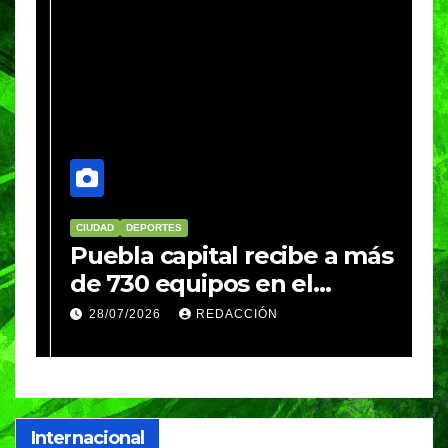
CIUDAD
DEPORTES
D
Puebla capital recibe a más
B
de 730 equipos en el
m
Festival Máster de Voleibol
N
28/07/2026
REDACCIÓN
c
i
Internacional