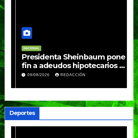
NACIONAL
N
Presidenta Sheinbaum pone
M
fin a adeudos hipotecarios y
e
entrega vivienda digna a
c
09/08/2026
REDACCIÓN
familias poblanas
c
Deportes