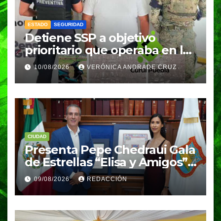
ESTADO
SEGURIDAD
Detiene SSP a objetivo
prioritario que operaba en la
Mixteca
10/08/2026
VERÓNICA ANDRADE CRUZ
CIUDAD
Presenta Pepe Chedraui Gala
de Estrellas “Elisa y Amigos”
para fortalecer el acceso a la
09/08/2026
REDACCIÓN
cultura en Puebla capital