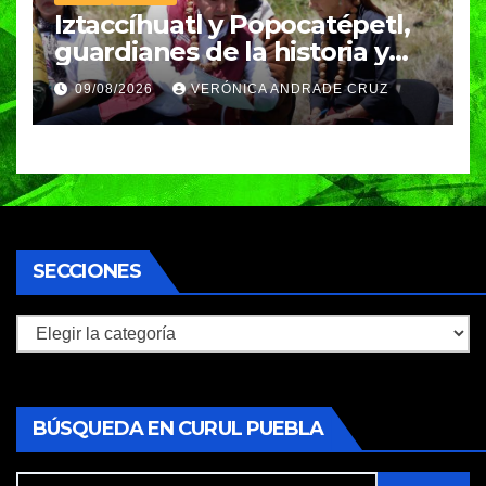
Iztaccíhuatl y Popocatépetl,
guardianes de la historia y
fuentes de vida para Puebla:
09/08/2026
VERÓNICA ANDRADE CRUZ
Armenta
SECCIONES
Secciones
BÚSQUEDA EN CURUL PUEBLA