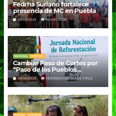
Fedrha Suriano fortalece
presencia de MC en Puebla
09/08/2026
REDACCIÓN
NACIONAL
PORTADA
Cambiar Paso de Cortés por
“Paso de los Pueblos
Indígenas” plantea
09/08/2026
VERÓNICA ANDRADE CRUZ
Sheinbaum
ESTADO
PORTADA