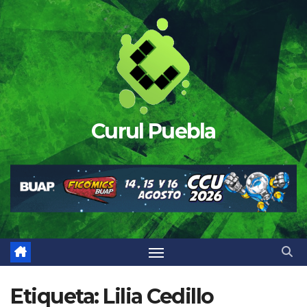
Saltar
al
contenido
Curul Puebla
Etiqueta:
Lilia Cedillo