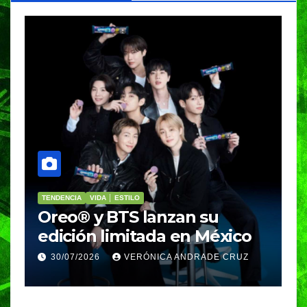
PORTADA
VIDA │ ESTILO
V
Nosotros Bailamos,
C
Nosotros Volamos llega al
p
GIFF
p
25/07/2026
VERÓNICA ANDRADE CRUZ