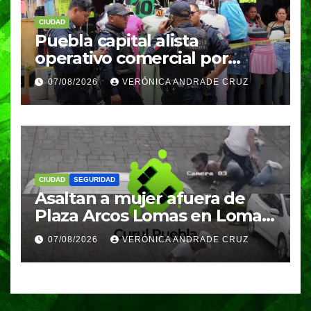
CIUDAD
Puebla capital alista
operativo comercial por
fiestas patrias y regreso a
07/08/2026
VERÓNICA ANDRADE CRUZ
clases
CIUDAD
SEGURIDAD
Asaltan a mujer afuera de
Plaza Arcos Lomas en Lomas
de Angelópolis; delincuentes
07/08/2026
VERÓNICA ANDRADE CRUZ
huyeron en auto