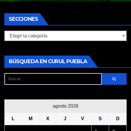
SECCIONES
Secciones
BÚSQUEDA EN CURUL PUEBLA
agosto 2026
L
M
X
J
V
S
D