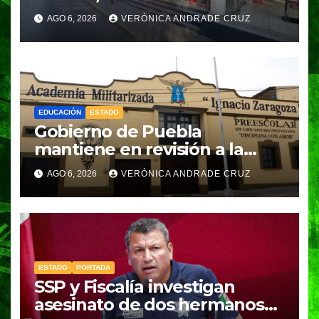
pesos
AGO 6, 2026
VERÓNICA ANDRADE CRUZ
EDUCACIÓN
ESTADO
Gobierno de Puebla
mantiene en revisión a la
Academia Militarizada para
AGO 6, 2026
VERÓNICA ANDRADE CRUZ
seguir operando: Armenta
ESTADO
PORTADA
SSP y Fiscalía investigan
asesinato de dos hermanos