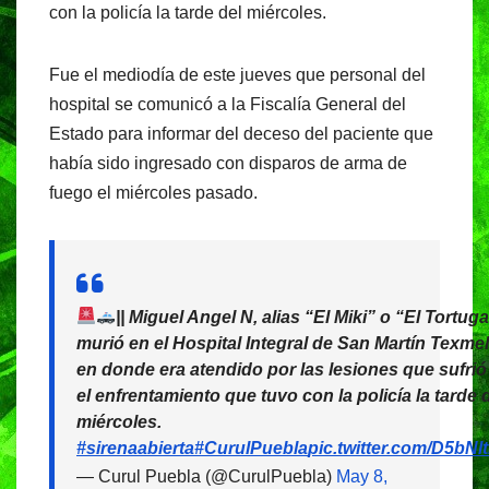
o
p
m
con la policía la tarde del miércoles.
o
p
k
Fue el mediodía de este jueves que personal del
hospital se comunicó a la Fiscalía General del
Estado para informar del deceso del paciente que
había sido ingresado con disparos de arma de
fuego el miércoles pasado.
|| Miguel Angel N, alias “El Miki” o “El Tortuga
murió en el Hospital Integral de San Martín Texme
en donde era atendido por las lesiones que sufrió
el enfrentamiento que tuvo con la policía la tarde 
miércoles.
#sirenaabierta
#CurulPuebla
pic.twitter.com/D5bN
— Curul Puebla (@CurulPuebla)
May 8,