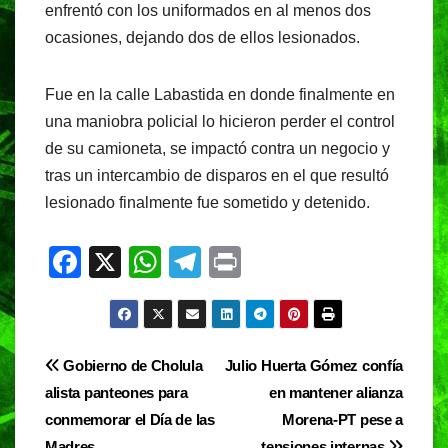
enfrentó con los uniformados en al menos dos
ocasiones, dejando dos de ellos lesionados.
Fue en la calle Labastida en donde finalmente en
una maniobra policial lo hicieron perder el control
de su camioneta, se impactó contra un negocio y
tras un intercambio de disparos en el que resultó
lesionado finalmente fue sometido y detenido.
F
X
W
T
Pr
a
h
el
in
c
at
e
t
e
s
gr
Navegación
Gobierno de Cholula
Julio Huerta Gómez confía
b
A
a
alista panteones para
en mantener alianza
de
o
p
m
conmemorar el Día de las
Morena-PT pese a
Madres
tensiones internas