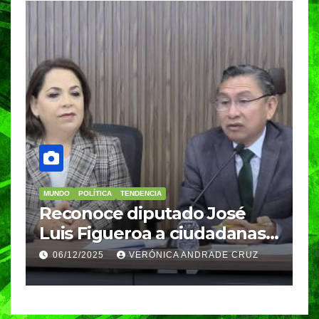
MUNDO
POLÍTICA
TENDENCIA
M
re
Reconoce diputado José
I
Luis Figueroa a ciudadanas y
r
ciudadanos que
d
06/12/2025
VERÓNICA ANDRADE CRUZ
contribuyeron a generar y
d
enriquecer iniciativas