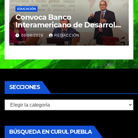
EDUCACIÓN
Convoca Banco
Interamericano de Desarrollo
a investigador BUAP para
06/08/2026
REDACCIÓN
análisis internacional
SECCIONES
Secciones
BÚSQUEDA EN CURUL PUEBLA