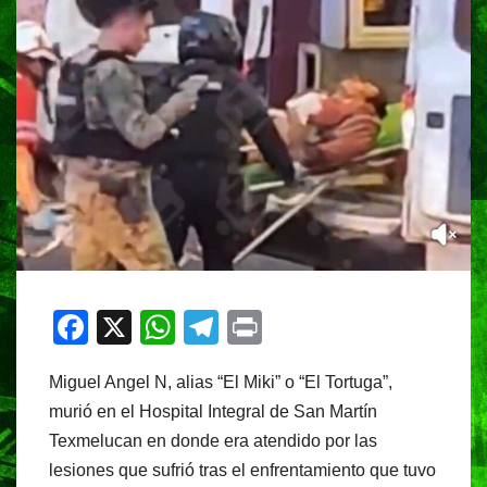
F
X
W
T
Pr
a
h
el
in
Miguel Angel N, alias “El Miki” o “El Tortuga”,
c
at
e
t
murió en el Hospital Integral de San Martín
e
s
gr
Texmelucan en donde era atendido por las
b
A
a
lesiones que sufrió tras el enfrentamiento que tuvo