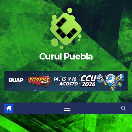
Saltar
al
contenido
Curul Puebla