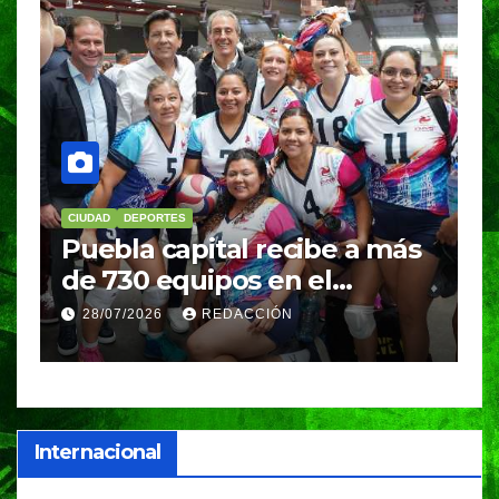
CIUDAD
DEPORTES
D
Puebla capital recibe a más
B
de 730 equipos en el
m
Festival Máster de Voleibol
N
28/07/2026
REDACCIÓN
c
i
Internacional