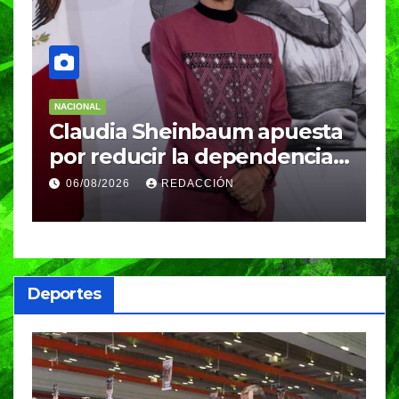
NACIONAL
N
Claudia Sheinbaum apuesta
S
por reducir la dependencia
i
del gas importado; fracking
M
06/08/2026
REDACCIÓN
sigue bajo evaluación
g
Deportes