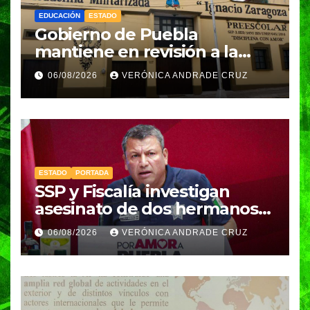
EDUCACIÓN
ESTADO
Gobierno de Puebla
mantiene en revisión a la
Academia Militarizada para
06/08/2026
VERÓNICA ANDRADE CRUZ
seguir operando: Armenta
ESTADO
PORTADA
SSP y Fiscalía investigan
asesinato de dos hermanos
en Huixcolotla; refuerzan
06/08/2026
VERÓNICA ANDRADE CRUZ
seguridad en la Central de
Abasto