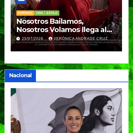
PORTADA
VIDA │ ESTILO
V
Nosotros Bailamos,
C
Nosotros Volamos llega al
p
GIFF
p
25/07/2026
VERÓNICA ANDRADE CRUZ
Nacional