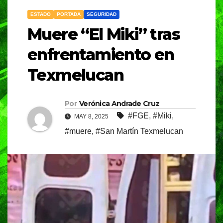
ESTADO
PORTADA
SEGURIDAD
Muere “El Miki” tras
enfrentamiento en
Texmelucan
Por
Verónica Andrade Cruz
#FGE
,
#Miki
,
MAY 8, 2025
#muere
,
#San Martín Texmelucan