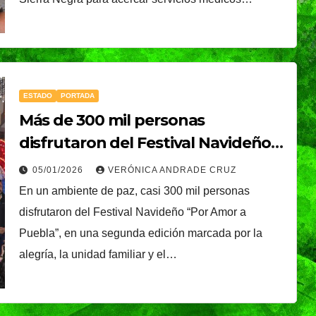
MUNDO
NACIONAL
ESTADO
PORTADA
ta
Sheinbaum celebra
Más de 300 mil personas
salida de Betssy
disfrutaron del Festival Navideño
«Por Amor a Puebla»
Chávez a México y
05/01/2026
VERÓNICA ANDRADE CRUZ
NDRADE
07/08/2026
VERÓNICA ANDRADE
En un ambiente de paz, casi 300 mil personas
destaca nuevo
CRUZ
disfrutaron del Festival Navideño “Por Amor a
asos en
acercamiento con
Puebla”, en una segunda edición marcada por la
Perú
alegría, la unidad familiar y el…