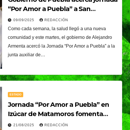
Gobierno de Pepe
“Por Amor a Puebla” a San
Chedraui
Sebastián de Aparicio
09/09/2025
REDACCIÓN
Como cada semana, la salud llegó a una nueva
comunidad y este martes, el gobierno de Alejandro
Armenta acercó la Jornada “Por Amor a Puebla” a la
junta auxiliar de…
ESTADO
Jornada “Por Amor a Puebla” en
Izúcar de Matamoros fomenta
conciencia y prevención del
21/08/2025
REDACCIÓN