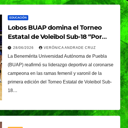
EDUCACIÓN
Lobos BUAP domina el Torneo
Estatal de Voleibol Sub-18 “Por
Amor a Puebla” y conquista los
28/06/2026
VERÓNICA ANDRADE CRUZ
títulos femenil y varonil
La Benemérita Universidad Autónoma de Puebla
(BUAP) reafirmó su liderazgo deportivo al coronarse
campeona en las ramas femenil y varonil de la
primera edición del Torneo Estatal de Voleibol Sub-
18…