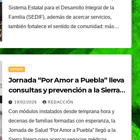
é, el
Oreo® y BTS lanzan
Sistema Estatal para el Desarrollo Integral de la
nal que
su edición limitada
Familia (SEDIF), además de acercar servicios,
s
en México
NDRADE
30/07/2026
VERÓNICA ANDRADE
también fortalece el sentido de comunidad: más…
Ixtapa-
CRUZ
ESTADO
Jornada “Por Amor a Puebla” lleva
consultas y prevención a la Sierra
Negra
19/02/2026
REDACCIÓN
Con módulos instalados desde temprana hora y
decenas de familias formadas con esperanza, la
Jornada de Salud “Por Amor a Puebla” llegó a la
Sierra Negra para acercar servicios médicos…