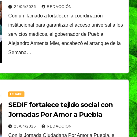
médicos gratuitos a familias
22/05/2026
REDACCIÓN
vulnerables
Con un llamado a fortalecer la coordinación
institucional para garantizar el acceso universal a los
servicios médicos, el gobernador de Puebla,
Alejandro Armenta Mier, encabezó el arranque de la
Semana…
ESTADO
SEDIF fortalece tejido social con
Jornadas Por Amor a Puebla
23/04/2026
REDACCIÓN
TENDENCIA
VIDA │ ESTILO
Con la Jornada Ciudadana Por Amor a Puebla, el