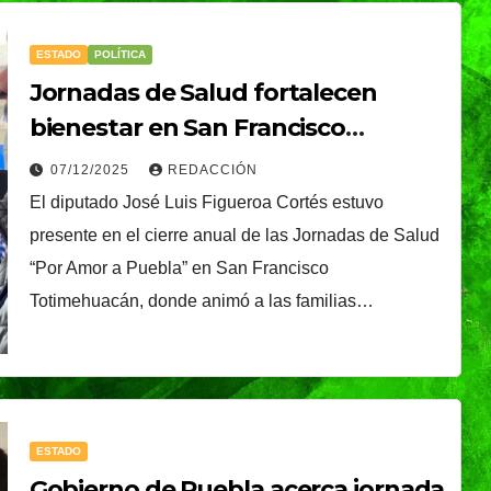
ESTADO
POLÍTICA
Jornadas de Salud fortalecen
bienestar en San Francisco
Totimehuacán
07/12/2025
REDACCIÓN
El diputado José Luis Figueroa Cortés estuvo
presente en el cierre anual de las Jornadas de Salud
“Por Amor a Puebla” en San Francisco
Totimehuacán, donde animó a las familias…
CIUDAD
DEPORTES
ival
Puebla Capital sigue
eibol
viviendo la pasión
ESTADO
a
del voleibol:
29/07/2026
REDACCIÓN
Gobierno de Puebla acerca jornada