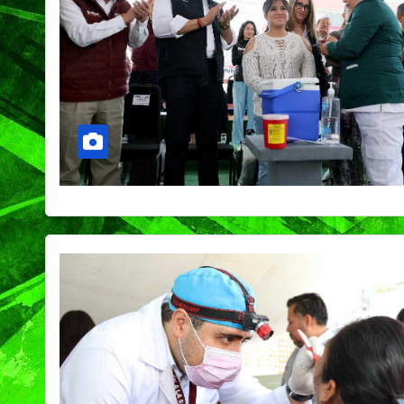
PORTADA
TENDENCIA
VIDA │ ESTILO