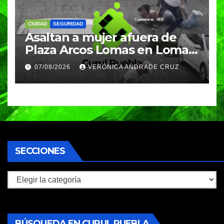
CIUDAD
SEGURIDAD
Asaltan a mujer afuera de
Plaza Arcos Lomas en Lomas
de Angelópolis; delincuentes
07/08/2026
VERÓNICA ANDRADE CRUZ
huyeron en auto
SECCIONES
Secciones
BÚSQUEDA EN CURUL PUEBLA