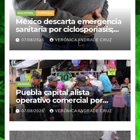
NACIONAL
PORTADA
México descarta emergencia
sanitaria por ciclosporiasis;
reportan 33 casos en dos
07/08/2026
VERÓNICA ANDRADE CRUZ
meses
CIUDAD
Puebla capital alista
operativo comercial por
fiestas patrias y regreso a
07/08/2026
VERÓNICA ANDRADE CRUZ
clases