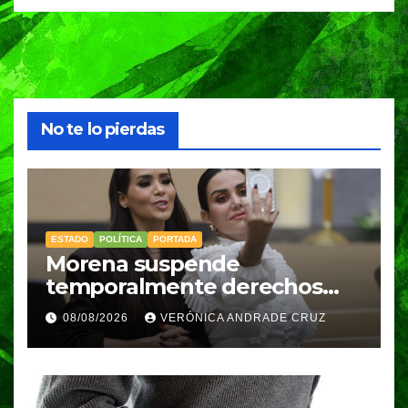
No te lo pierdas
ESTADO
POLÍTICA
PORTADA
Morena suspende
temporalmente derechos
partidarios de Nayeli Salvatori
08/08/2026
VERÓNICA ANDRADE CRUZ
y Graciela Palomares