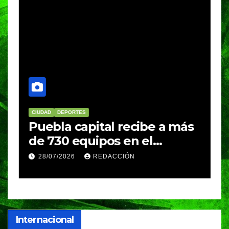
CIUDAD
DEPORTES
D
Puebla capital recibe a más
B
de 730 equipos en el
m
Festival Máster de Voleibol
N
28/07/2026
REDACCIÓN
c
i
Internacional