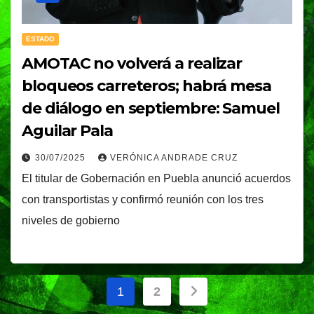
ESTADO
AMOTAC no volverá a realizar
bloqueos carreteros; habrá mesa
de diálogo en septiembre: Samuel
Aguilar Pala
30/07/2025
VERÓNICA ANDRADE CRUZ
El titular de Gobernación en Puebla anunció acuerdos
con transportistas y confirmó reunión con los tres
niveles de gobierno
Paginación
1
2