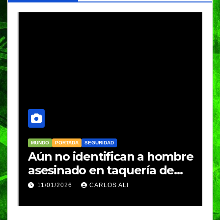
MUNDO
PORTADA
SEGURIDAD
M
Aún no identifican a hombre
R
asesinado en taquería de
L
Amozoc
c
11/01/2026
CARLOS ALI
n
c
e