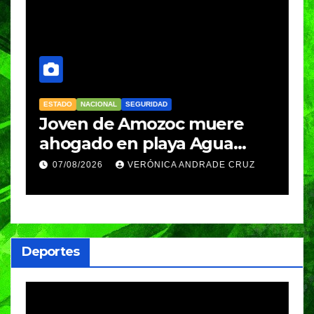
ESTADO
NACIONAL
SEGURIDAD
N
Joven de Amozoc muere
S
y
ahogado en playa Agua
i
Azul, en Cazones, Veracruz
p
07/08/2026
VERÓNICA ANDRADE CRUZ
h
Deportes