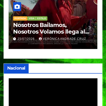
PORTADA
VIDA │ ESTILO
V
Nosotros Bailamos,
C
Nosotros Volamos llega al
p
GIFF
p
25/07/2026
VERÓNICA ANDRADE CRUZ
Nacional